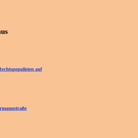
aus
Rechtspopulisten auf
rrmannstraße