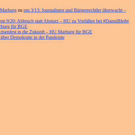
 Marburg
zu
pm 3/13: Journalisten und Bürgerrechtler überwacht –
pm 9/20: Abbruch statt Absturz – HU zu Vorfällen bei #DanniBleibt
arburg für BGE
risenfest in die Zukunft – HU Marburg für BGE
 über Demokratie in der Pandemie