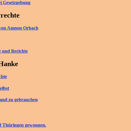
ei Gesetzgebung
rrechte
ch von Amnon Orbach
e und Berichte
 Hanke
chte
elbst
tand zu gebrauchen
nd Thüringen gewonnen.