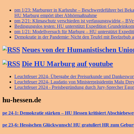
pm 1/23: Marburger in Karlsruhe – Beschwerdeführer bei B
HU Marburg empört über Abhörmaßnahme
pm 2/21: Klimaschutz verschieden ist verfassungswidrig – BV
Bedingungslos testen: HU unterstützt Expedition Grundeink
pm 1/21: Modellversuch für Marburg – HU unterstützt Exped
Demokratie in der Pandemie: Nicht den Teufel mit Beelzebub a
Neues von der Humanistischen Unio
Die HU Marburg auf youtube
Leuchtfeuer 2024- Übergabe der Preisurkunde und Dankeswort
Leuchtfeuer 2024- Laudatio von Ministerpräsidentin Malu Dre
Leuchtfeuer 2024 - Preisbegründung durch Jury-Sprecher Ego
hu-hessen.de
pe 24-1: Demokratie stärken – HU Hessen kritisiert Abschiebew
pe 23-6: Hessischen Glückwunsch! HU gratuliert HR zum Gebur