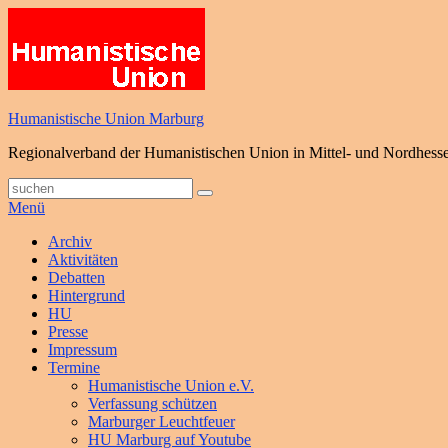
Zum
Inhalt
springen
Humanistische Union Marburg
Regionalverband der Humanistischen Union in Mittel- und Nordhess
Suche
Suchen
nach:
Menü
Primäres
Archiv
Aktivitäten
Menü
Debatten
Hintergrund
HU
Presse
Impressum
Termine
Humanistische Union e.V.
Verfassung schützen
Marburger Leuchtfeuer
HU Marburg auf Youtube