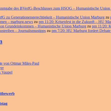
ekanntgabe des BVerfG-Beschlusses zum HSOG – Humanistische Union
erfG zu Generationengerechtigkeit – Humanistische Union Marburg
zu
ommen – marburg.news
zu
pm 11/20: Krisenfest in die Zukunft – HU M
ition Grundeinkommen – Humanistische Union Marburg
zu
pm 11/20: K
ustreiben – Journalismustipps
zu
pm 7/20: HU Marburg fordert Debate
n
e von Ottmar Miles-Paul
yer
n Vaupel
ettbewerb
tstag