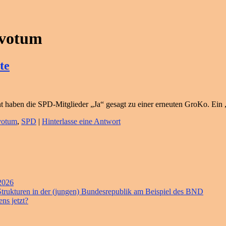
rvotum
te
ozent haben die SPD-Mitglieder „Ja“ gesagt zu einer erneuten GroKo. Ei
votum
,
SPD
|
Hinterlasse eine Antwort
 2026
 Strukturen in der (jungen) Bundesrepublik am Beispiel des BND
ns jetzt?