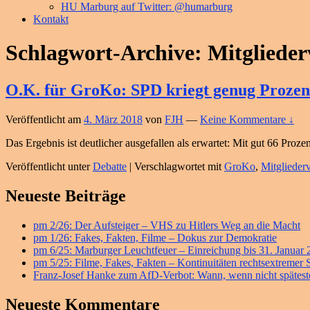
HU Marburg auf Twitter: @humarburg
Kontakt
Schlagwort-Archive:
Mitgliede
O.K. für GroKo: SPD kriegt genug Prozen
Veröffentlicht am
4. März 2018
von
FJH
—
Keine Kommentare ↓
Das Ergebnis ist deutlicher ausgefallen als erwartet: Mit gut 66 Pr
Veröffentlicht unter
Debatte
|
Verschlagwortet mit
GroKo
,
Mitglieder
Primärer
Neueste Beiträge
Seitenleisten
pm 2/26: Der Aufsteiger – VHS zu Hitlers Weg an die Macht
Widget-
pm 1/26: Fakes, Fakten, Filme – Dokus zur Demokratie
Bereich
pm 6/25: Marburger Leuchtfeuer – Einreichung bis 31. Januar
pm 5/25: Filme, Fakes, Fakten – Kontinuitäten rechtsextremer
Franz-Josef Hanke zum AfD-Verbot: Wann, wenn nicht späteste
Neueste Kommentare