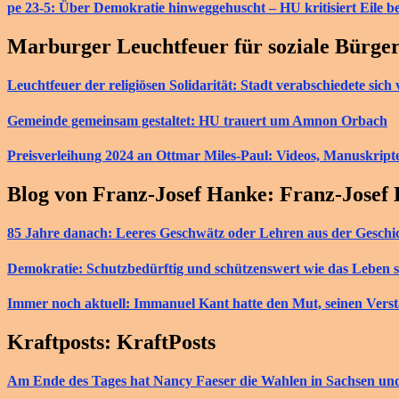
pe 23-5: Über Demokratie hinweggehuscht – HU kritisiert Eile b
Marburger Leuchtfeuer für soziale Bürge
Leuchtfeuer der religiösen Solidarität: Stadt verabschiedete si
Gemeinde gemeinsam gestaltet: HU trauert um Amnon Orbach
Preisverleihung 2024 an Ottmar Miles-Paul: Videos, Manuskript
Blog von Franz-Josef Hanke: Franz-Josef
85 Jahre danach: Leeres Geschwätz oder Lehren aus der Geschi
Demokratie: Schutzbedürftig und schützenswert wie das Leben s
Immer noch aktuell: Immanuel Kant hatte den Mut, seinen Vers
Kraftposts: KraftPosts
Am Ende des Tages hat Nancy Faeser die Wahlen in Sachsen u