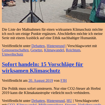
Die Liste der Maßnahmen für einen wirksamen Klimaschutz möchte
ich noch um einige Punkte ergänzen. Abschließen möchte ich meine
Serie mit einem Ausblick auf eine Ethik nachhaltiger Humanität.
Veröffentlicht unter
Debatten
,
Hintergrund
|
Verschlagwortet mit
Genossenschaften
,
Gesetze
,
Klimawandel
,
Reichtum
,
Umweltschutz
Sofort handeln: 15 Vorschläge für
wirksamen Klimaschutz
Veröffentlicht am
20. August 2019
von
FJH
Die Politik muss sofort umsteuern. Nur eine CO2-Steuer ab Herbst
2019 kann die Klimakatastrophe vielleicht noch verhindern.
Veröffentlicht unter
Debatten
,
Hintergrund
,
HU
|
Verschlagwortet
mit
CO2
,
Klimawandel
,
Müllvermeidung
,
Steuern
,
Verkehrswende