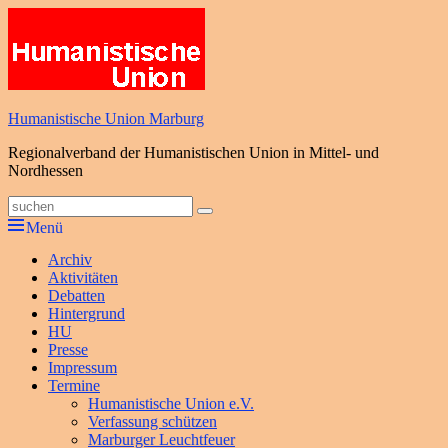
Zum
Inhalt
springen
Humanistische Union Marburg
Regionalverband der Humanistischen Union in Mittel- und
Nordhessen
Suche
Suchen
nach:
Menü
Primäres
Archiv
Aktivitäten
Menü
Debatten
Hintergrund
HU
Presse
Impressum
Termine
Humanistische Union e.V.
Verfassung schützen
Marburger Leuchtfeuer