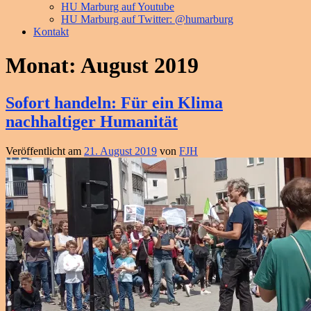
HU Marburg auf Youtube
HU Marburg auf Twitter: @humarburg
Kontakt
Monat:
August 2019
Sofort handeln: Für ein Klima
nachhaltiger Humanität
Veröffentlicht am
21. August 2019
von
FJH