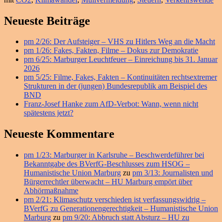
Primärer
Neueste Beiträge
Seitenleisten
pm 2/26: Der Aufsteiger – VHS zu Hitlers Weg an die Macht
Widget-
pm 1/26: Fakes, Fakten, Filme – Dokus zur Demokratie
Bereich
pm 6/25: Marburger Leuchtfeuer – Einreichung bis 31. Januar
2026
pm 5/25: Filme, Fakes, Fakten – Kontinuitäten rechtsextremer
Strukturen in der (jungen) Bundesrepublik am Beispiel des
BND
Franz-Josef Hanke zum AfD-Verbot: Wann, wenn nicht
spätestens jetzt?
Neueste Kommentare
pm 1/23: Marburger in Karlsruhe – Beschwerdeführer bei
Bekanntgabe des BVerfG-Beschlusses zum HSOG –
Humanistische Union Marburg
zu
pm 3/13: Journalisten und
Bürgerrechtler überwacht – HU Marburg empört über
Abhörmaßnahme
pm 2/21: Klimaschutz verschieden ist verfassungswidrig –
BVerfG zu Generationengerechtigkeit – Humanistische Union
Marburg
zu
pm 9/20: Abbruch statt Absturz – HU zu