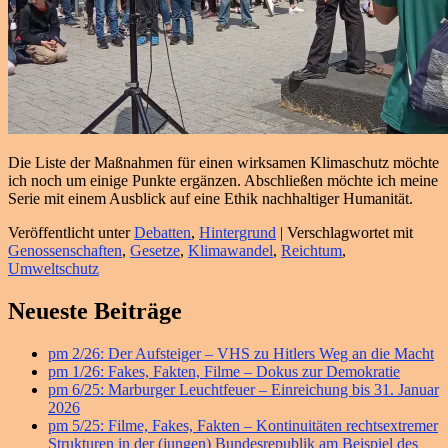
Die Liste der Maßnahmen für einen wirksamen Klimaschutz möchte
ich noch um einige Punkte ergänzen. Abschließen möchte ich meine
Serie mit einem Ausblick auf eine Ethik nachhaltiger Humanität.
Veröffentlicht unter
Debatten
,
Hintergrund
|
Verschlagwortet mit
Genossenschaften
,
Gesetze
,
Klimawandel
,
Reichtum
,
Umweltschutz
Primärer
Neueste Beiträge
Seitenleisten
pm 2/26: Der Aufsteiger – VHS zu Hitlers Weg an die Macht
Widget-
pm 1/26: Fakes, Fakten, Filme – Dokus zur Demokratie
Bereich
pm 6/25: Marburger Leuchtfeuer – Einreichung bis 31. Januar
2026
pm 5/25: Filme, Fakes, Fakten – Kontinuitäten rechtsextremer
Strukturen in der (jungen) Bundesrepublik am Beispiel des