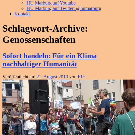
HU Marburg auf Youtube
HU Marburg auf Twitter: @humarburg
Kontakt
Schlagwort-Archive:
Genossenschaften
Sofort handeln: Für ein Klima
nachhaltiger Humanität
Veröffentlicht am
21. August 2019
von
FJH