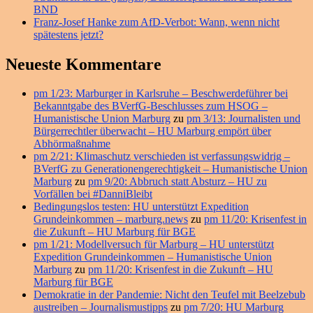
BND
Franz-Josef Hanke zum AfD-Verbot: Wann, wenn nicht
spätestens jetzt?
Neueste Kommentare
pm 1/23: Marburger in Karlsruhe – Beschwerdeführer bei
Bekanntgabe des BVerfG-Beschlusses zum HSOG –
Humanistische Union Marburg
zu
pm 3/13: Journalisten und
Bürgerrechtler überwacht – HU Marburg empört über
Abhörmaßnahme
pm 2/21: Klimaschutz verschieden ist verfassungswidrig –
BVerfG zu Generationengerechtigkeit – Humanistische Union
Marburg
zu
pm 9/20: Abbruch statt Absturz – HU zu
Vorfällen bei #DanniBleibt
Bedingungslos testen: HU unterstützt Expedition
Grundeinkommen – marburg.news
zu
pm 11/20: Krisenfest in
die Zukunft – HU Marburg für BGE
pm 1/21: Modellversuch für Marburg – HU unterstützt
Expedition Grundeinkommen – Humanistische Union
Marburg
zu
pm 11/20: Krisenfest in die Zukunft – HU
Marburg für BGE
Demokratie in der Pandemie: Nicht den Teufel mit Beelzebub
austreiben – Journalismustipps
zu
pm 7/20: HU Marburg