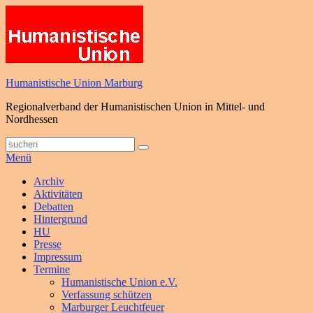
Zum
Inhalt
springen
Humanistische Union Marburg
Regionalverband der Humanistischen Union in Mittel- und
Nordhessen
Suche
Suchen
nach:
Menü
Primäres
Archiv
Aktivitäten
Menü
Debatten
Hintergrund
HU
Presse
Impressum
Termine
Humanistische Union e.V.
Verfassung schützen
Marburger Leuchtfeuer