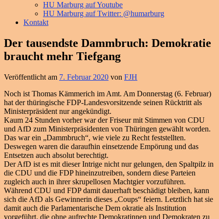
HU Marburg auf Youtube
HU Marburg auf Twitter: @humarburg
Kontakt
Der tausendste Dammbruch: Demokratie
braucht mehr Tiefgang
Veröffentlicht am
7. Februar 2020
von
FJH
Noch ist Thomas Kämmerich im Amt. Am Donnerstag (6. Februar)
hat der thüringische FDP-Landesvorsitzende seinen Rücktritt als
Ministerpräsident nur angekündigt.
Kaum 24 Stunden vorher war der Friseur mit Stimmen von CDU
und AfD zum Ministerpräsidenten von Thüringen gewählt worden.
Das war ein „Dammbruch“, wie viele zu Recht feststellten.
Deswegen waren die daraufhin einsetzende Empörung und das
Entsetzen auch absolut berechtigt.
Der AfD ist es mit dieser Intrige nicht nur gelungen, den Spaltpilz in
die CDU und die FDP hineinzutreiben, sondern diese Parteien
zugleich auch in ihrer skrupellosen Machtgier vorzuführen.
Während CDU und FDP damit dauerhaft beschädigt bleiben, kann
sich die AfD als Gewinnerin dieses „Coups“ feiern. Letztlich hat sie
damit auch die Parlamentarische Dem okratie als Institution
vorgeführt, die ohne aufrechte Demokratinnen und Demokraten zu