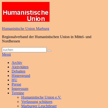
Zum
Inhalt
springen
Humanistische Union Marburg
Regionalverband der Humanistischen Union in Mittel- und
Nordhessen
Suche
Suchen
nach:
Menü
Primäres
Archiv
Aktivitäten
Menü
Debatten
Hintergrund
HU
Presse
Impressum
Termine
Humanistische Union e.V.
Verfassung schützen
Marburger Leuchtfeuer