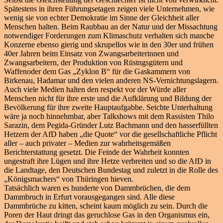
Spätestens in ihren Führungsetagen zeigen viele Unternehmen, wie
wenig sie von echter Demokratie im Sinne der Gleichheit aller
Menschen halten. Beim Raubbau an der Natur und der Missachtung
notwendiger Forderungen zum Klimaschutz verhalten sich manche
Konzerne ebenso gierig und skrupellos wie in den 30er und frühen
40er Jahren beim Einsatz von Zwangsarbeiterinnen und
Zwangsarbeitern, der Produktion von Rüstngsgütern und
Waffenoder dem Gas „Zyklon B“ für die Gaskammern von
Birkenau, Hadamar und den vielen anderen NS-Vernichtungslagern.
Auch viele Medien halten den respekt vor der Würde aller
Menschen nicht für ihre erste und die Aufklärung und Bildung der
Bevölkerung für ihre zweite Hauptaufgabbe. Seichte Unterhaltung
wäre ja noch hinnehmbar, aber Talkshows mit dem Rassisten Thilo
Sarazin, dem Pegida-Gründer Lutz Bachmann und den hasserfüllten
Hetzern der AfD haben „die Quote“ vor die gesellschaftliche Pflicht
aller – auch privater – Medien zur wahrheitsgemäßen
Berichterstattung gesetzt. Die Feinde der Wahrheit konnten
ungestraft ihre Lügen und ihre Hetze verbreiten und so die AfD in
die Landtage, den Deutschen Bundestag und zuletzt in die Rolle des
„Königsmachers“ von Thüringen hieven.
Tatsächlich waren es hunderte von Dammbrüchen, die dem
Dammbruch in Erfurt vorausgegangen sind. Alle diese
Dammbrüche zu kitten, scheint kaum möglich zu sein. Durch die
Poren der Haut dringt das geruchlose Gas in den Organismus ein,