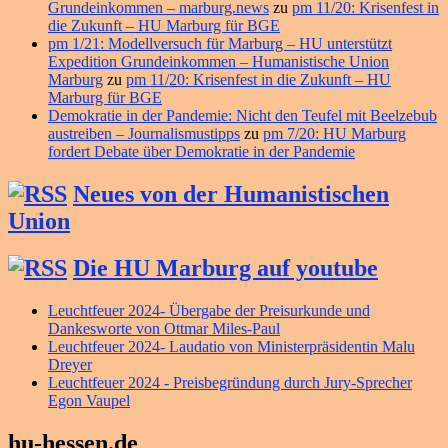
Grundeinkommen – marburg.news
zu
pm 11/20: Krisenfest in
die Zukunft – HU Marburg für BGE
pm 1/21: Modellversuch für Marburg – HU unterstützt
Expedition Grundeinkommen – Humanistische Union
Marburg
zu
pm 11/20: Krisenfest in die Zukunft – HU
Marburg für BGE
Demokratie in der Pandemie: Nicht den Teufel mit Beelzebub
austreiben – Journalismustipps
zu
pm 7/20: HU Marburg
fordert Debate über Demokratie in der Pandemie
Neues von der Humanistischen
Union
Die HU Marburg auf youtube
Leuchtfeuer 2024- Übergabe der Preisurkunde und
Dankesworte von Ottmar Miles-Paul
Leuchtfeuer 2024- Laudatio von Ministerpräsidentin Malu
Dreyer
Leuchtfeuer 2024 - Preisbegründung durch Jury-Sprecher
Egon Vaupel
hu-hessen.de