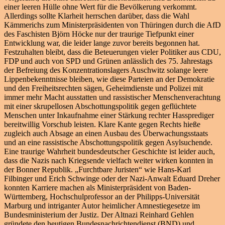
einer leeren Hülle ohne Wert für die Bevölkerung verkommt.
Allerdings sollte Klarheit herrschen darüber, dass die Wahl
Kämmerichs zum Ministerpräsidenten von Thüringen durch die AfD
des Faschisten Björn Höcke nur der traurige Tiefpunkt einer
Entwicklung war, die leider lange zuvor bereits begonnen hat.
Festzuhalten bleibt, dass die Beteuerungen vieler Politiker aus CDU,
FDP und auch von SPD und Grünen anlässlich des 75. Jahrestags
der Befreiung des Konzentrationslagers Auschwitz solange leere
Lippenbekenntnisse bleiben, wie diese Parteien an der Demokratie
und den Freiheitsrechten sägen, Geheimdienste und Polizei mit
immer mehr Macht ausstatten und rassistischer Menschenverachtung
mit einer skrupellosen Abschottungspolitik gegen geflüchtete
Menschen unter Inkaufnahme einer Stärkung rechter Hassprediger
bereitwillig Vorschub leisten. Klare Kante gegen Rechts hieße
zugleich auch Absage an einen Ausbau des Überwachungsstaats
und an eine rassistische Abschottungspolitik gegen Asylsuchende.
Eine traurige Wahrheit bundesdeutscher Geschichte ist leider auch,
dass die Nazis nach Kriegsende vielfach weiter wirken konnten in
der Bonner Republik. „Furchtbare Juristen“ wie Hans-Karl
Filbinger und Erich Schwinge oder der Nazi-Anwalt Eduard Dreher
konnten Karriere machen als Ministerpräsident von Baden-
Württemberg, Hochschulprofessor an der Philipps-Universität
Marburg und intriganter Autor heimlicher Amnestiegesetze im
Bundesministerium der Justiz. Der Altnazi Reinhard Gehlen
gründete den heutigen Bundesnachrichtendienst (BND) und