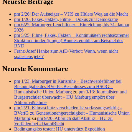
Primärer
Neueste Beiträge
Seitenleisten
pm 2/26: Der Aufsteiger – VHS zu Hitlers Weg an die Macht
Widget-
pm 1/26: Fakes, Fakten, Filme – Dokus zur Demokratie
Bereich
pm 6/25: Marburger Leuchtfeuer – Einreichung bis 31. Januar
2026
pm 5/25: Filme, Fakes, Fakten – Kontinuitäten rechtsextremer
Strukturen in der (jungen) Bundesrepublik am Beispiel des
BND
Franz-Josef Hanke zum AfD-Verbot: Wann, wenn nicht
spätestens jetzt?
Neueste Kommentare
pm 1/23: Marburger in Karlsruhe – Beschwerdeführer bei
Bekanntgabe des BVerfG-Beschlusses zum HSOG –
Humanistische Union Marburg
zu
pm 3/13: Journalisten und
Bürgerrechtler überwacht – HU Marburg empört über
Abhörmaßnahme
pm 2/21: Klimaschutz verschieden ist verfassungswidrig –
BVerfG zu Generationengerechtigkeit – Humanistische Union
Marburg
zu
pm 9/20: Abbruch statt Absturz – HU zu
Vorfällen bei #DanniBleibt
Bedingungslos testen: HU unterstützt Expedition