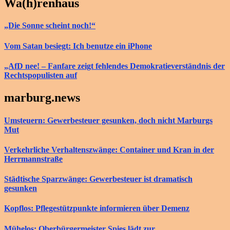
Wa(h)renhaus
„Die Sonne scheint noch!“
Vom Satan besiegt: Ich benutze ein iPhone
„AfD nee! – Fanfare zeigt fehlendes Demokratieverständnis der
Rechtspopulisten auf
marburg.news
Umsteuern: Gewerbesteuer gesunken, doch nicht Marburgs
Mut
Verkehrliche Verhaltenszwänge: Container und Kran in der
Herrmannstraße
Städtische Sparzwänge: Gewerbesteuer ist dramatisch
gesunken
Kopflos: Pflegestützpunkte informieren über Demenz
Mühelos: Oberbürgermeister Spies lädt zur