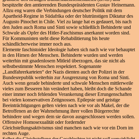
bespitzelte den amtierenden Bundespräsidenten Gustav Heinemann.
Allzu eng waren die Verbindungen deutscher Politik mit dem
Apartheid-Regime in Südafrika oder der blutrünstigen Diktatur des
Augusto Pinochet in Chile. Viel zu lange hat es gedauert, bis nach
den Juden auch Roma und Sinti sowie schließlich Behinderte und
Schwule als Opfer des Hitler-Faschismus anerkannt worden sind.
Für Kommunisten steht diese Rehabilitierung bis heute
schändlicherweise immer noch aus.
Elemente faschistoider Ideologie haben sich nach wie vor behauptet
in den Hirnen der Menschen. Behinderte wurden und werden
weiterhin mit gnadenlosem Mitleid überzogen, das sie nicht als
selbstbestimmte Menschen respektiert. Sogenannte
„Landfahrerkarteien“ der Nazis dienten auch der Polizei in der
Bundesrepublik weiterhin zur Ausgrenzung von Roma und Sinti.
Auch wenn gerade behinderte und schwule Menschen mittlerweile
vieles zum Besseren hin verändert haben, bleibt doch die Schande
einer immer noch fehlenden Verankerung dieser Errungenschaften
bei vielen konservativen Zeitgnossen. Epilepsie und geistige
Beeinträchtigungen gelten vielen nach wie vor als Makel, der die
Betroffenen an der Wahrnehmung ihrer vollen Bürgerrechte
behindere und wegen dem sie davon ausgeschlossen werden sollen.
Offensive Homosexualität oder fordernder
Gleichstellungsaktivismus sind manchen nach wie vor ein Dorn im
rechten Auge.
Selbst die Gleichstellung der Geschlechter ist nicht voll verwirklicht.