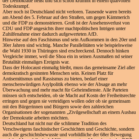
der Demokratie heißt und sich schon krümmt in einem qualvollen
Todeskrampf.
Aber noch ist Deutschland nicht verloren. Tausende waren bereits
am Abend des 5. Februar auf den Straßen, um gegen Kämmerich
und die FDP zu demonstrieren. Groß ist der Ansehensverlust von
CDU und FDP angesichts ihrer machtpolitischen Intrigen unter
Zuhilfenahme einer dadurch aufgewerteten AfD.
Hinweise auf den Faschismus und sein Aufkommen in den 20er und
30er Jahren sind wichtig. Manche Parallelitäten wie beispielsweise
die Wahl 1930 in Thüringen sind erschreckend. Dennoch hinken
Vergleiche immer, weil die Shoa ein in seinen Ausmaßen nd seiner
Brutalität einmaliges Ereignis war.
Dass der Holocaust einmalig bleibt, muss das gemeinsame Ziel aller
demokratisch gesinnten Menschen sein. Keinen Platz für
Antisemitismus und Rassismus zu bieten, bedarf einer
menschenwürdigen Asylpolitik ebenso wie der Absage an mehr
Überwachung und mehr macht für Geheimdienste. Alle Parteien
müssen sich entscheiden, ob sie Macht auf Kostn der Freiheitsrechte
erringen und gegen sie verteidigen wollen oder ob sie gemeinsam
mit den Bürgerinnen und Bürgern sowie den zahlreichen
Organisationen der sogenannten „Zivilgesellschaft an einem Ausbau
der Demokratie arbeiten möchten.
Deutschland hat nicht nur die schlimme Tradition des
Verschweigens faschistischer Geschichten und Geschichte, sondern
auch die geschichtsbewusste und vorbildliche der 68er Bewegung