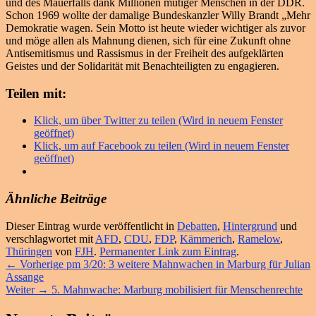
und des Mauerfalls dank Millionen mutiger Menschen in der DDR.
Schon 1969 wollte der damalige Bundeskanzler Willy Brandt „Mehr
Demokratie wagen. Sein Motto ist heute wieder wichtiger als zuvor
und möge allen als Mahnung dienen, sich für eine Zukunft ohne
Antisemitismus und Rassismus in der Freiheit des aufgeklärten
Geistes und der Solidarität mit Benachteiligten zu engagieren.
Teilen mit:
Klick, um über Twitter zu teilen (Wird in neuem Fenster
geöffnet)
Klick, um auf Facebook zu teilen (Wird in neuem Fenster
geöffnet)
Ähnliche Beiträge
Dieser Eintrag wurde veröffentlicht in
Debatten
,
Hintergrund
und
verschlagwortet mit
AFD
,
CDU
,
FDP
,
Kämmerich
,
Ramelow
,
Thüringen
von
FJH
.
Permanenter Link zum Eintrag
.
Beitragsnavigation
Vorheriger
←
Vorherige
pm 3/20: 3 weitere Mahnwachen in Marburg für Julian
Beitrag:
Assange
Nächster
Weiter
→
5. Mahnwache: Marburg mobilisiert für Menschenrechte
Beitrag: