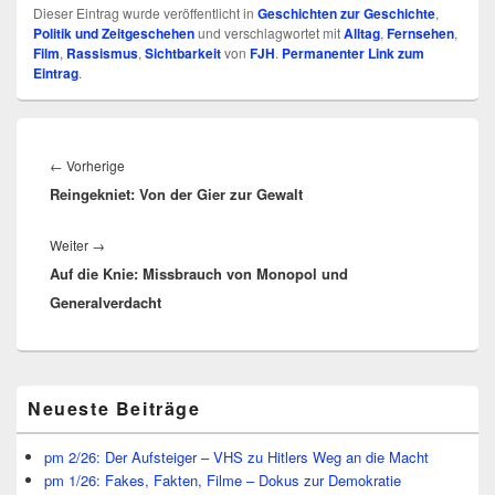
Dieser Eintrag wurde veröffentlicht in
Geschichten zur Geschichte
,
Politik und Zeitgeschehen
und verschlagwortet mit
Alltag
,
Fernsehen
,
Film
,
Rassismus
,
Sichtbarkeit
von
FJH
.
Permanenter Link zum
Eintrag
.
Beitragsnavigation
Vorheriger
←
Vorherige
Reingekniet: Von der Gier zur Gewalt
Beitrag:
Nächster
Weiter
→
Auf die Knie: Missbrauch von Monopol und
Beitrag:
Generalverdacht
Primärer
Neueste Beiträge
Seitenleisten
Widget-
Bereich
pm 2/26: Der Aufsteiger – VHS zu Hitlers Weg an die Macht
pm 1/26: Fakes, Fakten, Filme – Dokus zur Demokratie