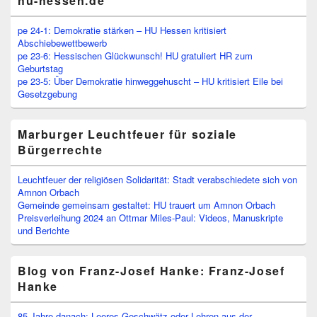
hu-hessen.de
pe 24-1: Demokratie stärken – HU Hessen kritisiert
Abschiebewettbewerb
pe 23-6: Hessischen Glückwunsch! HU gratuliert HR zum
Geburtstag
pe 23-5: Über Demokratie hinweggehuscht – HU kritisiert Eile bei
Gesetzgebung
Marburger Leuchtfeuer für soziale
Bürgerrechte
Leuchtfeuer der religiösen Solidarität: Stadt verabschiedete sich von
Amnon Orbach
Gemeinde gemeinsam gestaltet: HU trauert um Amnon Orbach
Preisverleihung 2024 an Ottmar Miles-Paul: Videos, Manuskripte
und Berichte
Blog von Franz-Josef Hanke: Franz-Josef
Hanke
85 Jahre danach: Leeres Geschwätz oder Lehren aus der