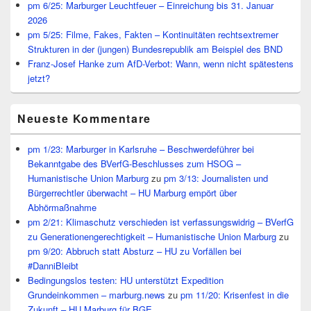
pm 6/25: Marburger Leuchtfeuer – Einreichung bis 31. Januar
2026
pm 5/25: Filme, Fakes, Fakten – Kontinuitäten rechtsextremer
Strukturen in der (jungen) Bundesrepublik am Beispiel des BND
Franz-Josef Hanke zum AfD-Verbot: Wann, wenn nicht spätestens
jetzt?
Neueste Kommentare
pm 1/23: Marburger in Karlsruhe – Beschwerdeführer bei
Bekanntgabe des BVerfG-Beschlusses zum HSOG –
Humanistische Union Marburg
zu
pm 3/13: Journalisten und
Bürgerrechtler überwacht – HU Marburg empört über
Abhörmaßnahme
pm 2/21: Klimaschutz verschieden ist verfassungswidrig – BVerfG
zu Generationengerechtigkeit – Humanistische Union Marburg
zu
pm 9/20: Abbruch statt Absturz – HU zu Vorfällen bei
#DanniBleibt
Bedingungslos testen: HU unterstützt Expedition
Grundeinkommen – marburg.news
zu
pm 11/20: Krisenfest in die
Zukunft – HU Marburg für BGE