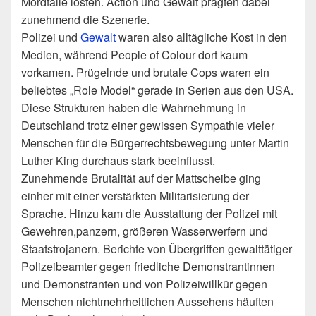
Mordfälle lösten. Action und Gewalt prägten dabei
zunehmend die Szenerie.
Polizei und
Gewalt
waren also alltägliche Kost in den
Medien, während People of Colour dort kaum
vorkamen. Prügelnde und brutale Cops waren ein
beliebtes „Role Model“ gerade in Serien aus den USA.
Diese Strukturen haben die Wahrnehmung in
Deutschland trotz einer gewissen Sympathie vieler
Menschen für die Bürgerrechtsbewegung unter Martin
Luther King durchaus stark beeinflusst.
Zunehmende Brutalität auf der Mattscheibe ging
einher mit einer verstärkten Militarisierung der
Sprache. Hinzu kam die Ausstattung der Polizei mit
Gewehren,panzern, größeren Wasserwerfern und
Staatstrojanern. Berichte von Übergriffen gewalttätiger
Polizeibeamter gegen friedliche Demonstrantinnen
und Demonstranten und von Polizeiwillkür gegen
Menschen nichtmehrheitlichen Aussehens häuften