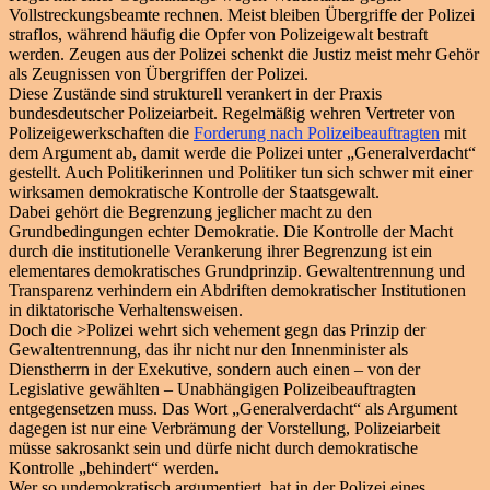
Vollstreckungsbeamte rechnen. Meist bleiben Übergriffe der Polizei
straflos, während häufig die Opfer von Polizeigewalt bestraft
werden. Zeugen aus der Polizei schenkt die Justiz meist mehr Gehör
als Zeugnissen von Übergriffen der Polizei.
Diese Zustände sind strukturell verankert in der Praxis
bundesdeutscher Polizeiarbeit. Regelmäßig wehren Vertreter von
Polizeigewerkschaften die
Forderung nach Polizeibeauftragten
mit
dem Argument ab, damit werde die Polizei unter „Generalverdacht“
gestellt. Auch Politikerinnen und Politiker tun sich schwer mit einer
wirksamen demokratische Kontrolle der Staatsgewalt.
Dabei gehört die Begrenzung jeglicher macht zu den
Grundbedingungen echter Demokratie. Die Kontrolle der Macht
durch die institutionelle Verankerung ihrer Begrenzung ist ein
elementares demokratisches Grundprinzip. Gewaltentrennung und
Transparenz verhindern ein Abdriften demokratischer Institutionen
in diktatorische Verhaltensweisen.
Doch die >Polizei wehrt sich vehement gegn das Prinzip der
Gewaltentrennung, das ihr nicht nur den Innenminister als
Dienstherrn in der Exekutive, sondern auch einen – von der
Legislative gewählten – Unabhängigen Polizeibeauftragten
entgegensetzen muss. Das Wort „Generalverdacht“ als Argument
dagegen ist nur eine Verbrämung der Vorstellung, Polizeiarbeit
müsse sakrosankt sein und dürfe nicht durch demokratische
Kontrolle „behindert“ werden.
Wer so undemokratisch argumentiert, hat in der Polizei eines