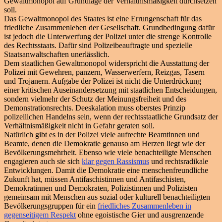
Gewaltmonopol auf Grundlage der Verhältnismäßigkeit durchsetzen
soll.
Das Gewaltmonopol des Staates ist eine Errungenschaft für das
friedliche Zusammenleben der Gesellschaft. Grundbedingung dafür
ist jedoch die Unterwerfung der Polizei unter die strenge Kontrolle
des Rechtsstaats. Dafür sind Polizeibeauftragte und spezielle
Staatsanwaltschaften unerlässlich.
Dem staatlichen Gewaltmonopol widerspricht die Ausstattung der
Polizei mit Gewehren, panzern, Wasserwerfern, Reizgas, Tasern
und Trojanern. Aufgabe der Polizei ist nicht die Unterdrückung
einer kritischen Auseinandersetzung mit staatlichen Entscheidungen,
sondern vielmehr der Schutz der Meinungsfreiheit und des
Demonstrationsrechts. Deeskalation muss oberstes Prinzip
polizeilichen Handelns sein, wenn der rechtsstaatliche Grundsatz der
Verhältnismäßigkeit nicht in Gefahr geraten soll.
Natürlich gibt es in der Polizei viele aufrechte Beamtinnen und
Beamte, denen die Demokratie genauso am Herzen liegt wie der
Bevölkerungsmehrheit. Ebenso wie viele benachteiligte Menschen
engagieren auch sie sich
klar gegen Rassismus
und rechtsradikale
Entwicklungen. Damit die Demokratie eine menschenfreundliche
Zukunft hat, müssen Antifaschistinnen und Antifaschisten,
Demokratinnen und Demokraten, Polizistinnen und Polizisten
gemeinsam mit Menschen aus sozial oder kulturell benachteiligten
Bevölkerungsgruppen für ein
friedliches Zusammenleben in
gegenseitigem Respekt
ohne egoistische Gier und ausgrenzende