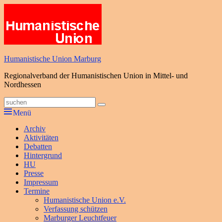
Zum
Inhalt
springen
Humanistische Union Marburg
Regionalverband der Humanistischen Union in Mittel- und
Nordhessen
Suche
Suchen
nach:
Menü
Primäres
Archiv
Aktivitäten
Menü
Debatten
Hintergrund
HU
Presse
Impressum
Termine
Humanistische Union e.V.
Verfassung schützen
Marburger Leuchtfeuer