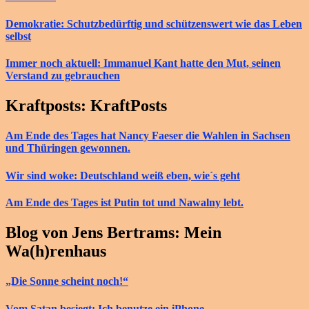
Demokratie: Schutzbedürftig und schützenswert wie das Leben
selbst
Immer noch aktuell: Immanuel Kant hatte den Mut, seinen
Verstand zu gebrauchen
Kraftposts: KraftPosts
Am Ende des Tages hat Nancy Faeser die Wahlen in Sachsen
und Thüringen gewonnen.
Wir sind woke: Deutschland weiß eben, wie´s geht
Am Ende des Tages ist Putin tot und Nawalny lebt.
Blog von Jens Bertrams: Mein
Wa(h)renhaus
„Die Sonne scheint noch!“
Vom Satan besiegt: Ich benutze ein iPhone