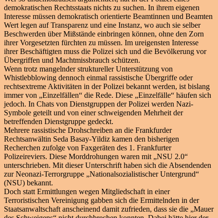
demokratischen Rechtsstaats nichts zu suchen. In ihrem eigenen
Interesse müssen demokratisch orientierte Beamtinnen und Beamten
Wert legen auf Transparenz und eine Instanz, wo auch sie selber
Beschwerden über Mißstände einbringen können, ohne den Zorn
ihrer Vorgesetzten fürchten zu müssen. Im ureigensten Interesse
ihrer Beschäftigten muss die Polizei sich und die Bevölkerung vor
Übergriffen und Machtmissbrauch schützen.
Wenn trotz mangelnder struktureller Unterstützung von
Whistlebblowing dennoch einmal rassistische Übergriffe oder
rechtsextreme Aktivitäten in der Polizei bekannt werden, ist bislang
immer von „Einzelfällen“ die Rede. Diese „Einzelfälle“ häufen sich
jedoch. In Chats von Dienstgruppen der Polizei werden Nazi-
Symbole geteilt und von einer schweigenden Mehrheit der
betreffenden Dienstgruppe gedeckt.
Mehrere rassistische Drohschreiben an die Frankfurder
Rechtsanwältin Seda Basay-Yildiz kamen den bisherigen
Recherchen zufolge von Faxgeräten des 1. Frankfurter
Polizeireviers. Diese Morddrohungen waren mit „NSU 2.0“
unterschrieben. Mit dieser Unterschrift haben sich die Absendenden
zur Neonazi-Terrorgruppe „Nationalsozialistischer Untergrund“
(NSU) bekannt.
Doch statt Ermittlungen wegen Mitgliedschaft in einer
Terroristischen Vereinigung gabben sich die Ermittelnden in der
Staatsanwaltschaft anscheinend damit zufrieden, dass sie die „Mauer
des Schweigens“ nicht durchbrechen konnten. Dabei hätte hier der