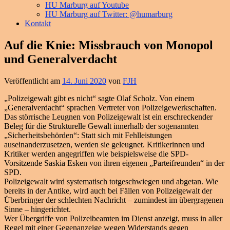
HU Marburg auf Youtube
HU Marburg auf Twitter: @humarburg
Kontakt
Auf die Knie: Missbrauch von Monopol
und Generalverdacht
Veröffentlicht am
14. Juni 2020
von
FJH
„Polizeigewalt gibt es nicht“ sagte Olaf Scholz. Von einem
„Generalverdacht“ sprachen Vertreter von Polizeigewerkschaften.
Das störrische Leugnen von Polizeigewalt ist ein erschreckender
Beleg für die Strukturelle Gewalt innerhalb der sogenannten
„Sicherheitsbehörden“: Statt sich mit Fehlleistungen
auseinanderzusetzen, werden sie geleugnet. Kritikerinnen und
Kritiker werden angegriffen wie beispielsweise die SPD-
Vorsitzende Saskia Esken von ihren eigenen „Parteifreunden“ in der
SPD.
Polizeigewalt wird systematisch totgeschwiegen und abgetan. Wie
bereits in der Antike, wird auch bei Fällen von Polizeigewalt der
Überbringer der schlechten Nachricht – zumindest im übergragenen
Sinne – hingerichtet.
Wer Übergriffe von Polizeibeamten im Dienst anzeigt, muss in aller
Regel mit einer Gegenanzeige wegen Widerstands gegen