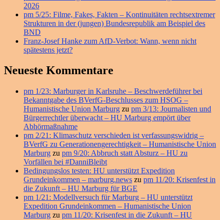
2026
pm 5/25: Filme, Fakes, Fakten – Kontinuitäten rechtsextremer
Strukturen in der (jungen) Bundesrepublik am Beispiel des
BND
Franz-Josef Hanke zum AfD-Verbot: Wann, wenn nicht
spätestens jetzt?
Neueste Kommentare
pm 1/23: Marburger in Karlsruhe – Beschwerdeführer bei
Bekanntgabe des BVerfG-Beschlusses zum HSOG –
Humanistische Union Marburg
zu
pm 3/13: Journalisten und
Bürgerrechtler überwacht – HU Marburg empört über
Abhörmaßnahme
pm 2/21: Klimaschutz verschieden ist verfassungswidrig –
BVerfG zu Generationengerechtigkeit – Humanistische Union
Marburg
zu
pm 9/20: Abbruch statt Absturz – HU zu
Vorfällen bei #DanniBleibt
Bedingungslos testen: HU unterstützt Expedition
Grundeinkommen – marburg.news
zu
pm 11/20: Krisenfest in
die Zukunft – HU Marburg für BGE
pm 1/21: Modellversuch für Marburg – HU unterstützt
Expedition Grundeinkommen – Humanistische Union
Marburg
zu
pm 11/20: Krisenfest in die Zukunft – HU