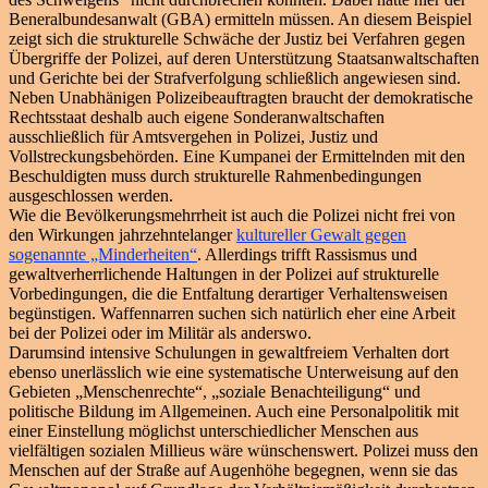
Beneralbundesanwalt (GBA) ermitteln müssen. An diesem Beispiel
zeigt sich die strukturelle Schwäche der Justiz bei Verfahren gegen
Übergriffe der Polizei, auf deren Unterstützung Staatsanwaltschaften
und Gerichte bei der Strafverfolgung schließlich angewiesen sind.
Neben Unabhänigen Polizeibeauftragten braucht der demokratische
Rechtsstaat deshalb auch eigene Sonderanwaltschaften
ausschließlich für Amtsvergehen in Polizei, Justiz und
Vollstreckungsbehörden. Eine Kumpanei der Ermittelnden mit den
Beschuldigten muss durch strukturelle Rahmenbedingungen
ausgeschlossen werden.
Wie die Bevölkerungsmehrrheit ist auch die Polizei nicht frei von
den Wirkungen jahrzehntelanger
kultureller Gewalt gegen
sogenannte „Minderheiten“
. Allerdings trifft Rassismus und
gewaltverherrlichende Haltungen in der Polizei auf strukturelle
Vorbedingungen, die die Entfaltung derartiger Verhaltensweisen
begünstigen. Waffennarren suchen sich natürlich eher eine Arbeit
bei der Polizei oder im Militär als anderswo.
Darumsind intensive Schulungen in gewaltfreiem Verhalten dort
ebenso unerlässlich wie eine systematische Unterweisung auf den
Gebieten „Menschenrechte“, „soziale Benachteiligung“ und
politische Bildung im Allgemeinen. Auch eine Personalpolitik mit
einer Einstellung möglichst unterschiedlicher Menschen aus
vielfältigen sozialen Millieus wäre wünschenswert. Polizei muss den
Menschen auf der Straße auf Augenhöhe begegnen, wenn sie das