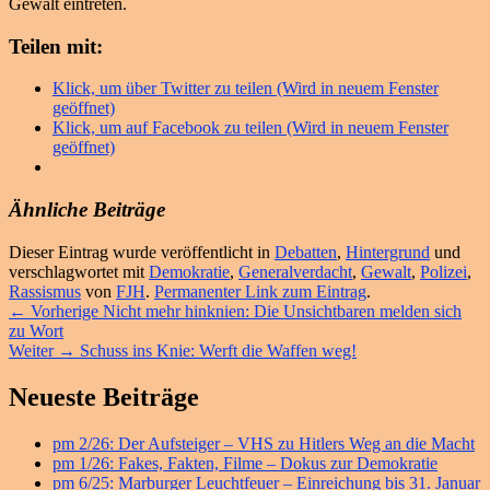
Gewalt eintreten.
Teilen mit:
Klick, um über Twitter zu teilen (Wird in neuem Fenster
geöffnet)
Klick, um auf Facebook zu teilen (Wird in neuem Fenster
geöffnet)
Ähnliche Beiträge
Dieser Eintrag wurde veröffentlicht in
Debatten
,
Hintergrund
und
verschlagwortet mit
Demokratie
,
Generalverdacht
,
Gewalt
,
Polizei
,
Rassismus
von
FJH
.
Permanenter Link zum Eintrag
.
Beitragsnavigation
Vorheriger
←
Vorherige
Nicht mehr hinknien: Die Unsichtbaren melden sich
Beitrag:
zu Wort
Nächster
Weiter
→
Schuss ins Knie: Werft die Waffen weg!
Beitrag:
Primärer
Neueste Beiträge
Seitenleisten
pm 2/26: Der Aufsteiger – VHS zu Hitlers Weg an die Macht
Widget-
pm 1/26: Fakes, Fakten, Filme – Dokus zur Demokratie
Bereich
pm 6/25: Marburger Leuchtfeuer – Einreichung bis 31. Januar