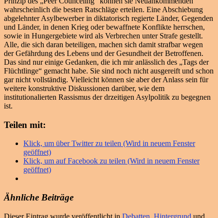
Prinzip des „Peer Counceling“ können sie Neuankommenden
wahrscheinlich die besten Ratschläge erteilen. Eine Abschiebung
abgelehnter Asylbewerber in diktatorisch regierte Länder, Gegenden
und Länder, in denen Krieg oder bewaffnete Konflikte herrschen,
sowie in Hungergebiete wird als Verbrechen unter Strafe gestellt.
Alle, die sich daran beteiligen, machen sich damit strafbar wegen
der Gefährdung des Lebens und der Gesundheit der Betroffenen.
Das sind nur einige Gedanken, die ich mir anlässlich des „Tags der
Flüchtlinge“ gemacht habe. Sie sind noch nicht ausgereift und schon
gar nicht vollständig. Vielleicht können sie aber der Anlass sein für
weitere konstruktive Diskussionen darüber, wie dem
institutionalierten Rassismus der drzeitigen Asylpolitik zu begegnen
ist.
Teilen mit:
Klick, um über Twitter zu teilen (Wird in neuem Fenster
geöffnet)
Klick, um auf Facebook zu teilen (Wird in neuem Fenster
geöffnet)
Ähnliche Beiträge
Dieser Eintrag wurde veröffentlicht in
Debatten
,
Hintergrund
und