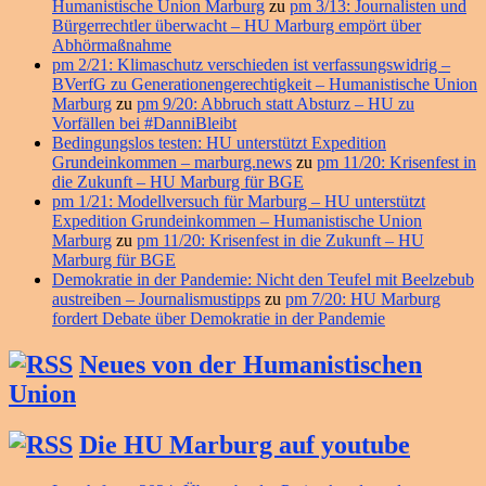
Humanistische Union Marburg
zu
pm 3/13: Journalisten und
Bürgerrechtler überwacht – HU Marburg empört über
Abhörmaßnahme
pm 2/21: Klimaschutz verschieden ist verfassungswidrig –
BVerfG zu Generationengerechtigkeit – Humanistische Union
Marburg
zu
pm 9/20: Abbruch statt Absturz – HU zu
Vorfällen bei #DanniBleibt
Bedingungslos testen: HU unterstützt Expedition
Grundeinkommen – marburg.news
zu
pm 11/20: Krisenfest in
die Zukunft – HU Marburg für BGE
pm 1/21: Modellversuch für Marburg – HU unterstützt
Expedition Grundeinkommen – Humanistische Union
Marburg
zu
pm 11/20: Krisenfest in die Zukunft – HU
Marburg für BGE
Demokratie in der Pandemie: Nicht den Teufel mit Beelzebub
austreiben – Journalismustipps
zu
pm 7/20: HU Marburg
fordert Debate über Demokratie in der Pandemie
Neues von der Humanistischen
Union
Die HU Marburg auf youtube