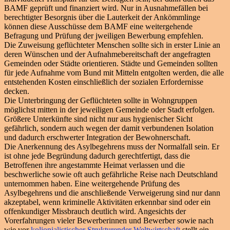
BAMF geprüft und finanziert wird. Nur in Ausnahmefällen bei
berechtigter Besorgnis über die Lauterkeit der Ankömmlinge
können diese Ausschüsse dem BAMF eine weitergehende
Befragung und Prüfung der jweiligen Bewerbung empfehlen.
Die Zuweisung geflüchteter Menschen sollte sich in erster Linie an
deren Wünschen und der Aufnahmebereitschaft der angefragten
Gemeinden oder Städte orientieren. Städte und Gemeinden sollten
für jede Aufnahme vom Bund mit Mitteln entgolten werden, die alle
entstehenden Kosten einschließlich der sozialen Erfordernisse
decken.
Die Unterbringung der Geflüchteten sollte in Wohngruppen
möglichst mitten in der jeweiligen Gemeinde oder Stadt erfolgen.
Größere Unterkünfte sind nicht nur aus hygienischer Sicht
gefährlich, sondern auch wegen der damit verbundenen Isolation
und dadurch erschwerter Integration der Bewohnerschaft.
Die Anerkennung des Asylbegehrens muss der Normalfall sein. Er
ist ohne jede Begründung dadurch gerechtfertigt, dass die
Betroffenen ihre angestammte Heimat verlassen und die
beschwerliche sowie oft auch gefährliche Reise nach Deutschland
unternommen haben. Eine weitergehende Prüfung des
Asylbegehrens und die anschließende Verweigerung sind nur dann
akzeptabel, wenn kriminelle Aktivitäten erkennbar sind oder ein
offenkundiger Missbrauch deutlich wird. Angesichts der
Vorerfahrungen vieler Bewerberinnen und Bewerber sowie nach
wie vor
kolionialistischer Strukturender Weltwirtschaft
stellt ein