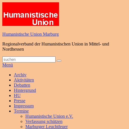
Zum
Inhalt
springen
Humanistische Union Marburg
Regionalverband der Humanistischen Union in Mittel- und
Nordhessen
Suche
Suchen
nach:
Menü
Primäres
Archiv
Aktivitäten
Menü
Debatten
Hintergrund
HU
Presse
Impressum
Termine
Humanistische Union e.V.
Verfassung schützen
Marburger Leuchtfeuer