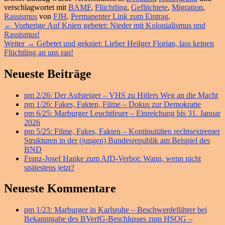
verschlagwortet mit
BAMF
,
Flüchtling
,
Geflüchtete
,
Migration
,
Rassismus
von
FJH
.
Permanenter Link zum Eintrag
.
Beitragsnavigation
Vorheriger
←
Vorherige
Auf Knien gebetet: Nieder mit Kolonialismus und
Beitrag:
Rassismus!
Nächster
Weiter
→
Gebetet und gekniet: Lieber Heilger Florian, lass keinen
Beitrag:
Flüchtling an uns ran!
Primärer
Neueste Beiträge
Seitenleisten
pm 2/26: Der Aufsteiger – VHS zu Hitlers Weg an die Macht
Widget-
pm 1/26: Fakes, Fakten, Filme – Dokus zur Demokratie
Bereich
pm 6/25: Marburger Leuchtfeuer – Einreichung bis 31. Januar
2026
pm 5/25: Filme, Fakes, Fakten – Kontinuitäten rechtsextremer
Strukturen in der (jungen) Bundesrepublik am Beispiel des
BND
Franz-Josef Hanke zum AfD-Verbot: Wann, wenn nicht
spätestens jetzt?
Neueste Kommentare
pm 1/23: Marburger in Karlsruhe – Beschwerdeführer bei
Bekanntgabe des BVerfG-Beschlusses zum HSOG –