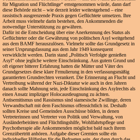
für Migration und Flüchtlinge“ ernstgenommen würde, dann darf
diese Behörde nicht – wie derzeit leider weitestgehend – eine
rassistisch ausgrenzende Praxis gegen Geflüchtete umsetzen. Ihre
Arbeit muss vielmehr darin bestehen, den Ankommenden die
notwendige Unterstützung zu gewähren.
Dafür ist die Entscheidung über eine Anerkennung des Status als
Geflüchteter oder die Gewährung von politischen Asyl weitgehend
aus dem BAMF herauszulösen. Vielmehr sollte das Grundgesetz in
seiner Ursprungsfassung aus dem Jahr 1949 konsequent
verwirklicht werden. Darin stand „Politisch Verfolgte genießen
Asyl“ ohne jegliche weitere Einschränkung. Aus gutem Grund und
oft eigener bitterer Erfahrung hatten die Mütter und Väter des
Grundgesetzes diese klare Frmulierung in den verfassungsmäßig
garantierten Grundrechten verankert. Die Erinnerung an Flucht und
Vertreibung während der Nazi-Diktatur wie auch in den Jahren
danach sollte Mahnung sein, jede Einschränkung des Asylrechts als
einen Ansatz impliziger Holocaustleugnung zu ächten.
Antisemitismus und Rassismus sind siamesische Zwillinge, deren
Verwandtschaft mit dem Faschismus offensichtlich ist. Deshalb
sollten Kreise und Gemeinden Ausschüsse bilden, in denen
Vertreterinnen und Vertreter von Politik und Verwaltung, von
Ausländerbeiräten und Flüchtlingshilfe, Wohlfahrtspflege und
Psychotherapie alle Ankommenden möglichst bald nach ihrem
Grenzübertritt anhören. Aufgabe dieser Gremien sollte ein
individueller Hilfsplan für die Befragten sein, der dann durch das