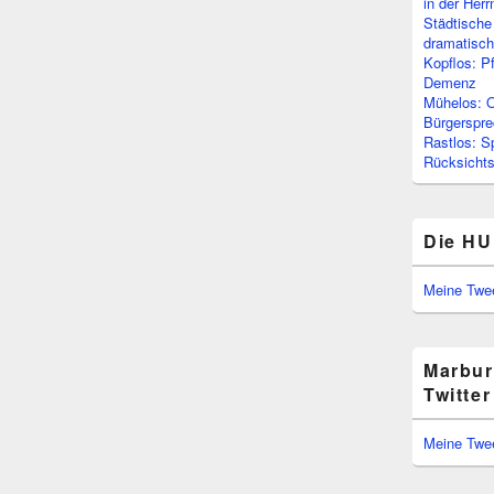
in der Her
Städtische
dramatisc
Kopflos: P
Demenz
Mühelos: O
Bürgerspre
Rastlos: S
Rücksichtsl
Die HU
Meine Twe
Marbur
Twitter
Meine Twe