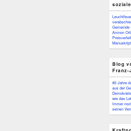
sozial
Leuchtfeuer
verabschi
Gemeinde g
Amnon Or
Preisverle
Manuskript
Blog v
Franz-
85 Jahre d
aus der Ge
Demokratie
wie das Le
Immer noch
seinen Ver
Kraftp