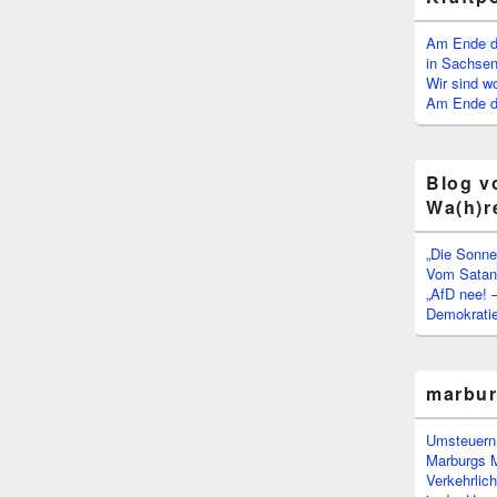
Am Ende d
in Sachsen
Wir sind w
Am Ende de
Blog v
Wa(h)r
„Die Sonne
Vom Satan 
„AfD nee! 
Demokratie
marbu
Umsteuern:
Marburgs 
Verkehrlic