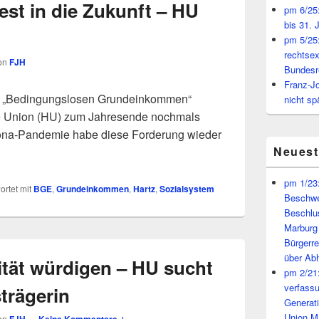
est in die Zukunft – HU
pm 6/25:
bis 31. 
pm 5/25:
rechtsex
on
FJH
Bundesr
Franz-J
em „Bedingungslosen Grundeinkommen“
nicht sp
e Union (HU) zum Jahresende nochmals
orona-Pandemie habe diese Forderung wieder
Neues
pm 1/23:
rtet mit
BGE
,
Grundeinkommen
,
Hartz
,
Sozialsystem
Beschwe
Beschlu
Marburg
Bürgerr
über A
ität würdigen – HU sucht
pm 2/21:
verfass
trägerin
Generat
Union M
on
—