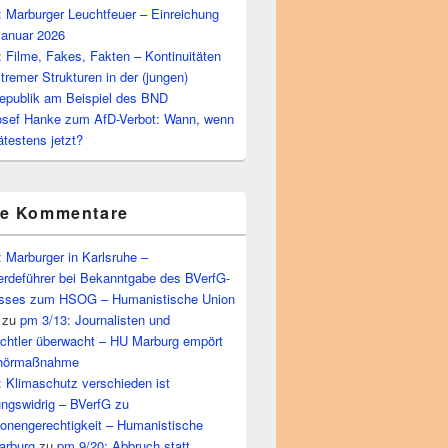
 Marburger Leuchtfeuer – Einreichung
Januar 2026
 Filme, Fakes, Fakten – Kontinuitäten
tremer Strukturen in der (jungen)
epublik am Beispiel des BND
osef Hanke zum AfD-Verbot: Wann, wenn
ätestens jetzt?
te Kommentare
 Marburger in Karlsruhe –
rdeführer bei Bekanntgabe des BVerfG-
sses zum HSOG – Humanistische Union
zu
pm 3/13: Journalisten und
echtler überwacht – HU Marburg empört
bhörmaßnahme
 Klimaschutz verschieden ist
ungswidrig – BVerfG zu
ionengerechtigkeit – Humanistische
arburg
zu
pm 9/20: Abbruch statt