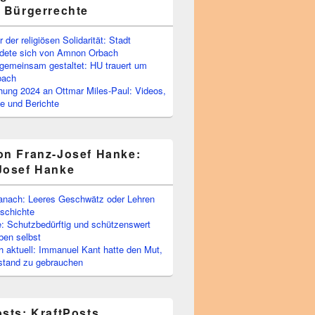
e Bürgerrechte
 der religiösen Solidarität: Stadt
edete sich von Amnon Orbach
emeinsam gestaltet: HU trauert um
bach
ihung 2024 an Ottmar Miles-Paul: Videos,
e und Berichte
on Franz-Josef Hanke:
Josef Hanke
anach: Leeres Geschwätz oder Lehren
schichte
: Schutzbedürftig und schützenswert
ben selbst
 aktuell: Immanuel Kant hatte den Mut,
stand zu gebrauchen
osts: KraftPosts