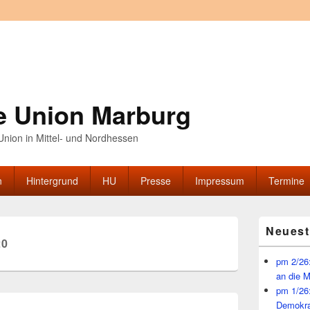
e Union Marburg
nion in Mittel- und Nordhessen
n
Hintergrund
HU
Presse
Impressum
Termine
Primärer
Neuest
Seitenleisten
20
Widget-
Bereich
pm 2/26:
an die 
pm 1/26
Demokra