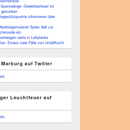
rmannstraße
 Sparzwänge: Gewerbesteuer ist
h gesunken
flegestützpunkte informieren über
berbürgermeister Spies lädt zur
chstunde ein
portwagen raste in Leitplanke
os: Erneut zwei Fälle von Unfallflucht
 Marburg auf Twitter
ets
ger Leuchtfeuer auf
ets