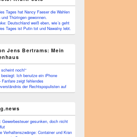
es Tages hat Nancy Faeser die Wahlen
 und Thüringen gewonnen.
oke: Deutschland weiß eben, wie´s geht
s Tages ist Putin tot und Nawalny lebt.
on Jens Bertrams: Mein
enhaus
 scheint noch!“
besiegt: Ich benutze ein iPhone
– Fanfare zeigt fehlendes
verständnis der Rechtspopulisten auf
rg.news
 Gewerbesteuer gesunken, doch nicht
Mut
he Verhaltenszwänge: Container und Kran