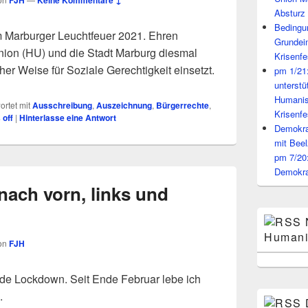
FJH
Keine Kommentare ↓
Absturz 
Bedingun
m Marburger Leuchtfeuer 2021. Ehren
Grundei
ion (HU) und die Stadt Marburg diesmal
Krisenfe
icher Weise für Soziale Gerechtigkeit einsetzt.
pm 1/21
unterst
Humanis
rtet mit
Ausschreibung
,
Auszeichnung
,
Bürgerrechte
,
Krisenfe
off
|
Hinterlasse eine Antwort
Demokrat
mit Beel
pm 7/20
Demokra
nach vorn, links und
Humani
on
FJH
nde Lockdown. Seit Ende Februar lebe ich
.