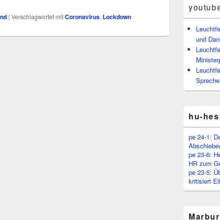
youtub
und
|
Verschlagwortet mit
Coronavirus
,
Lockdown
Leuchtf
und Dan
Leuchtfe
Minister
Leuchtfe
Spreche
hu-hes
pe 24-1: D
Abschiebe
pe 23-6: H
HR zum Ge
pe 23-5: Ü
kritisiert 
Marbur