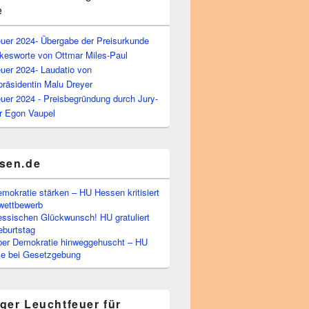
e
euer 2024- Übergabe der Preisurkunde
kesworte von Ottmar Miles-Paul
uer 2024- Laudatio von
präsidentin Malu Dreyer
uer 2024 - Preisbegründung durch Jury-
r Egon Vaupel
sen.de
emokratie stärken – HU Hessen kritisiert
wettbewerb
essischen Glückwunsch! HU gratuliert
burtstag
ber Demokratie hinweggehuscht – HU
Eile bei Gesetzgebung
ger Leuchtfeuer für