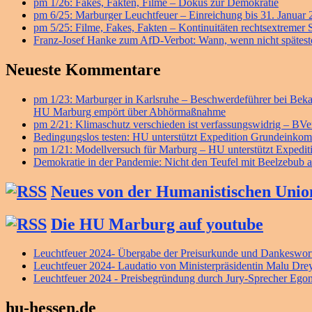
pm 1/26: Fakes, Fakten, Filme – Dokus zur Demokratie
pm 6/25: Marburger Leuchtfeuer – Einreichung bis 31. Januar
pm 5/25: Filme, Fakes, Fakten – Kontinuitäten rechtsextremer
Franz-Josef Hanke zum AfD-Verbot: Wann, wenn nicht späteste
Neueste Kommentare
pm 1/23: Marburger in Karlsruhe – Beschwerdeführer bei B
HU Marburg empört über Abhörmaßnahme
pm 2/21: Klimaschutz verschieden ist verfassungswidrig – BV
Bedingungslos testen: HU unterstützt Expedition Grundeink
pm 1/21: Modellversuch für Marburg – HU unterstützt Exped
Demokratie in der Pandemie: Nicht den Teufel mit Beelzebub a
Neues von der Humanistischen Unio
Die HU Marburg auf youtube
Leuchtfeuer 2024- Übergabe der Preisurkunde und Dankeswort
Leuchtfeuer 2024- Laudatio von Ministerpräsidentin Malu Dre
Leuchtfeuer 2024 - Preisbegründung durch Jury-Sprecher Ego
hu-hessen.de