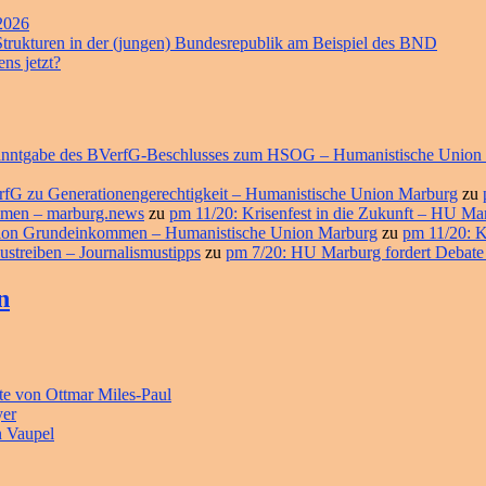
 2026
 Strukturen in der (jungen) Bundesrepublik am Beispiel des BND
ns jetzt?
ekanntgabe des BVerfG-Beschlusses zum HSOG – Humanistische Union
erfG zu Generationengerechtigkeit – Humanistische Union Marburg
zu
ommen – marburg.news
zu
pm 11/20: Krisenfest in die Zukunft – HU M
ition Grundeinkommen – Humanistische Union Marburg
zu
pm 11/20: K
ustreiben – Journalismustipps
zu
pm 7/20: HU Marburg fordert Debate
n
e von Ottmar Miles-Paul
yer
n Vaupel