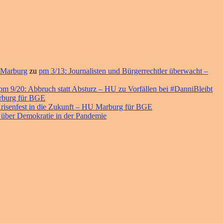
 Marburg
zu
pm 3/13: Journalisten und Bürgerrechtler überwacht –
pm 9/20: Abbruch statt Absturz – HU zu Vorfällen bei #DanniBleibt
arburg für BGE
risenfest in die Zukunft – HU Marburg für BGE
 über Demokratie in der Pandemie