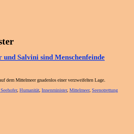
ster
 und Salvini sind Menschenfeinde
 auf dem Mittelmeer gnadenlos einer verzweifelten Lage.
 Seehofer
,
Humanität
,
Innenminister
,
Mittelmeer
,
Seenotrettung