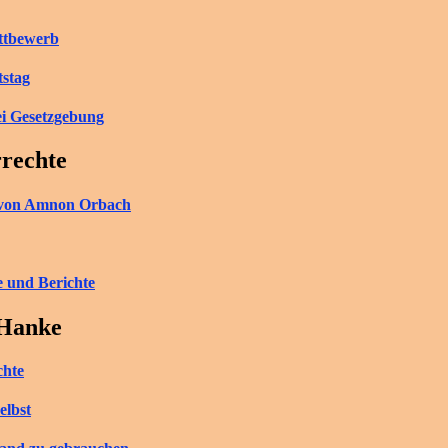
ettbewerb
tstag
ei Gesetzgebung
rrechte
ch von Amnon Orbach
e und Berichte
 Hanke
chte
elbst