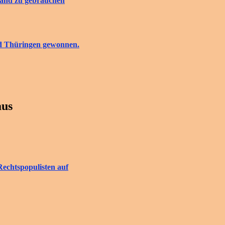
tand zu gebrauchen
nd Thüringen gewonnen.
aus
Rechtspopulisten auf