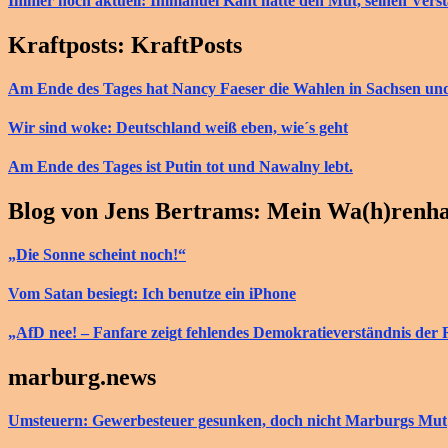
Immer noch aktuell: Immanuel Kant hatte den Mut, seinen Vers
Kraftposts: KraftPosts
Am Ende des Tages hat Nancy Faeser die Wahlen in Sachsen u
Wir sind woke: Deutschland weiß eben, wie´s geht
Am Ende des Tages ist Putin tot und Nawalny lebt.
Blog von Jens Bertrams: Mein Wa(h)renh
„Die Sonne scheint noch!“
Vom Satan besiegt: Ich benutze ein iPhone
„AfD nee! – Fanfare zeigt fehlendes Demokratieverständnis der 
marburg.news
Umsteuern: Gewerbesteuer gesunken, doch nicht Marburgs Mut