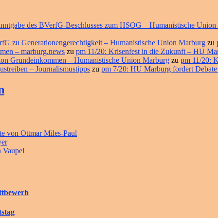
ekanntgabe des BVerfG-Beschlusses zum HSOG – Humanistische Union
erfG zu Generationengerechtigkeit – Humanistische Union Marburg
zu
ommen – marburg.news
zu
pm 11/20: Krisenfest in die Zukunft – HU M
ition Grundeinkommen – Humanistische Union Marburg
zu
pm 11/20: K
ustreiben – Journalismustipps
zu
pm 7/20: HU Marburg fordert Debate
n
e von Ottmar Miles-Paul
yer
n Vaupel
ettbewerb
tstag