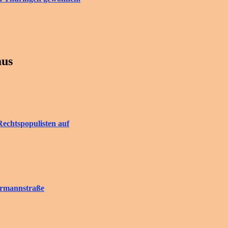
aus
Rechtspopulisten auf
rrmannstraße