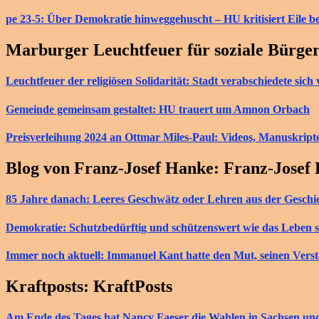
pe 23-5: Über Demokratie hinweggehuscht – HU kritisiert Eile b
Marburger Leuchtfeuer für soziale Bürge
Leuchtfeuer der religiösen Solidarität: Stadt verabschiedete si
Gemeinde gemeinsam gestaltet: HU trauert um Amnon Orbach
Preisverleihung 2024 an Ottmar Miles-Paul: Videos, Manuskript
Blog von Franz-Josef Hanke: Franz-Josef
85 Jahre danach: Leeres Geschwätz oder Lehren aus der Geschi
Demokratie: Schutzbedürftig und schützenswert wie das Leben s
Immer noch aktuell: Immanuel Kant hatte den Mut, seinen Vers
Kraftposts: KraftPosts
Am Ende des Tages hat Nancy Faeser die Wahlen in Sachsen u