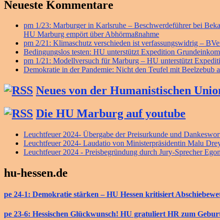
Neueste Kommentare
pm 1/23: Marburger in Karlsruhe – Beschwerdeführer bei B
HU Marburg empört über Abhörmaßnahme
pm 2/21: Klimaschutz verschieden ist verfassungswidrig – BV
Bedingungslos testen: HU unterstützt Expedition Grundeink
pm 1/21: Modellversuch für Marburg – HU unterstützt Exped
Demokratie in der Pandemie: Nicht den Teufel mit Beelzebub a
Neues von der Humanistischen Unio
Die HU Marburg auf youtube
Leuchtfeuer 2024- Übergabe der Preisurkunde und Dankeswort
Leuchtfeuer 2024- Laudatio von Ministerpräsidentin Malu Dre
Leuchtfeuer 2024 - Preisbegründung durch Jury-Sprecher Ego
hu-hessen.de
pe 24-1: Demokratie stärken – HU Hessen kritisiert Abschiebew
pe 23-6: Hessischen Glückwunsch! HU gratuliert HR zum Gebur