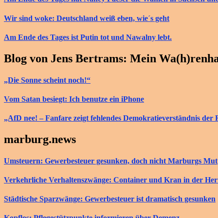
Wir sind woke: Deutschland weiß eben, wie´s geht
Am Ende des Tages ist Putin tot und Nawalny lebt.
Blog von Jens Bertrams: Mein Wa(h)renh
„Die Sonne scheint noch!“
Vom Satan besiegt: Ich benutze ein iPhone
„AfD nee! – Fanfare zeigt fehlendes Demokratieverständnis der 
marburg.news
Umsteuern: Gewerbesteuer gesunken, doch nicht Marburgs Mut
Verkehrliche Verhaltenszwänge: Container und Kran in der He
Städtische Sparzwänge: Gewerbesteuer ist dramatisch gesunken
Kopflos: Pflegestützpunkte informieren über Demenz