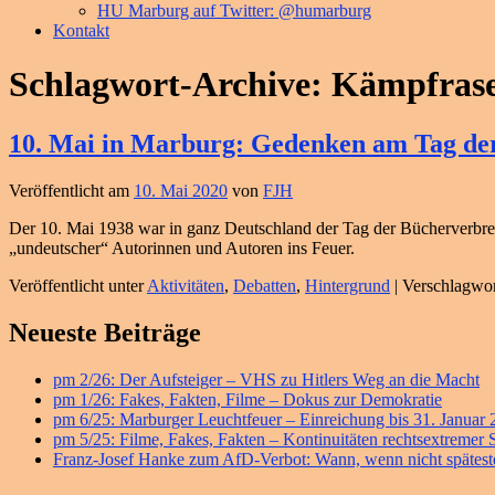
HU Marburg auf Twitter: @humarburg
Kontakt
Schlagwort-Archive:
Kämpfras
10. Mai in Marburg: Gedenken am Tag de
Veröffentlicht am
10. Mai 2020
von
FJH
Der 10. Mai 1938 war in ganz Deutschland der Tag der Bücherverbren
„undeutscher“ Autorinnen und Autoren ins Feuer.
Veröffentlicht unter
Aktivitäten
,
Debatten
,
Hintergrund
|
Verschlagwor
Primärer
Neueste Beiträge
Seitenleisten
pm 2/26: Der Aufsteiger – VHS zu Hitlers Weg an die Macht
Widget-
pm 1/26: Fakes, Fakten, Filme – Dokus zur Demokratie
Bereich
pm 6/25: Marburger Leuchtfeuer – Einreichung bis 31. Januar
pm 5/25: Filme, Fakes, Fakten – Kontinuitäten rechtsextremer
Franz-Josef Hanke zum AfD-Verbot: Wann, wenn nicht späteste