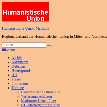
Zum
Inhalt
springen
Humanistische Union Marburg
Regionalverband der Humanistischen Union in Mittel- und Nordhess
Suche
Suchen
nach:
Menü
Primäres
Archiv
Aktivitäten
Menü
Debatten
Hintergrund
HU
Presse
Impressum
Termine
Humanistische Union e.V.
Verfassung schützen
Marburger Leuchtfeuer
HU Marburg auf Youtube