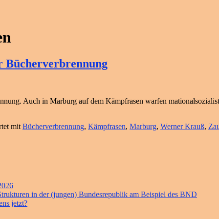
en
r Bücherverbrennung
nung. Auch in Marburg auf dem Kämpfrasen warfen mationalsozialistisc
tet mit
Bücherverbrennung
,
Kämpfrasen
,
Marburg
,
Werner Krauß
,
Za
 2026
 Strukturen in der (jungen) Bundesrepublik am Beispiel des BND
ns jetzt?