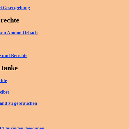
ei Gesetzgebung
rrechte
ch von Amnon Orbach
e und Berichte
 Hanke
chte
elbst
tand zu gebrauchen
nd Thüringen gewonnen.