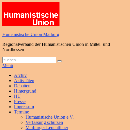
Zum
Inhalt
springen
Humanistische Union Marburg
Regionalverband der Humanistischen Union in Mittel- und
Nordhessen
Suche
Suchen
nach:
Menü
Primäres
Archiv
Aktivitäten
Menü
Debatten
Hintergrund
HU
Presse
Impressum
Termine
Humanistische Union e.V.
Verfassung schützen
Marburger Leuchtfeuer