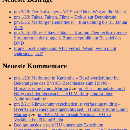
Seitenleisten
pm 2/26: Der Aufsteiger – VHS zu Hitlers Weg an die Macht
Widget-
pm 1/26: Fakes, Fakten, Filme – Dokus zur Demokratie
Bereich
pm 6/25: Marburger Leuchtfeuer – Einreichung bis 31. Januar
2026
pm 5/25: Filme, Fakes, Fakten – Kontinuitäten rechtsextremer
Strukturen in der (jungen) Bundesrepublik am Beispiel des
BND
Franz-Josef Hanke zum AfD-Verbot: Wann, wenn nicht
spätestens jetzt?
Neueste Kommentare
pm 1/23: Marburger in Karlsruhe – Beschwerdeführer bei
Bekanntgabe des BVerfG-Beschlusses zum HSOG –
Humanistische Union Marburg
zu
pm 3/13: Journalisten und
Bürgerrechtler überwacht – HU Marburg empört über
Abhörmaßnahme
pm 2/21: Klimaschutz verschieden ist verfassungswidrig –
BVerfG zu Generationengerechtigkeit – Humanistische Union
Marburg
zu
pm 9/20: Abbruch statt Absturz – HU zu
Vorfällen bei #DanniBleibt
Bedingungslos testen: HU unterstützt Expedition