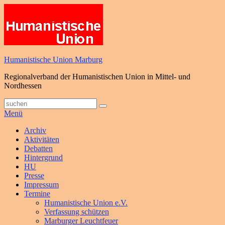
Zum
Inhalt
springen
Humanistische Union Marburg
Regionalverband der Humanistischen Union in Mittel- und
Nordhessen
Suche
Suchen
nach:
Menü
Primäres
Archiv
Aktivitäten
Menü
Debatten
Hintergrund
HU
Presse
Impressum
Termine
Humanistische Union e.V.
Verfassung schützen
Marburger Leuchtfeuer