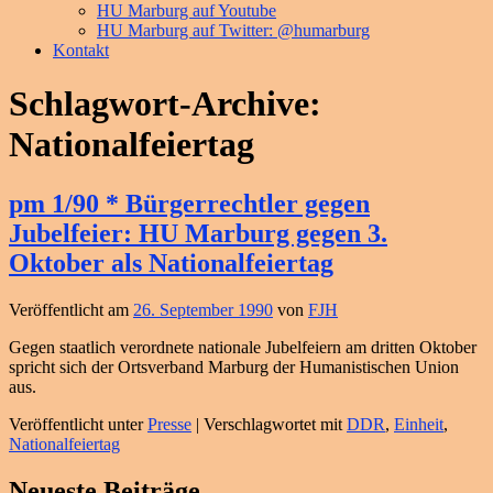
HU Marburg auf Youtube
HU Marburg auf Twitter: @humarburg
Kontakt
Schlagwort-Archive:
Nationalfeiertag
pm 1/90 * Bürgerrechtler gegen
Jubelfeier: HU Marburg gegen 3.
Oktober als Nationalfeiertag
Veröffentlicht am
26. September 1990
von
FJH
Gegen staatlich verordnete nationale Jubelfeiern am dritten Oktober
spricht sich der Ortsverband Marburg der Humanistischen Union
aus.
Veröffentlicht unter
Presse
|
Verschlagwortet mit
DDR
,
Einheit
,
Nationalfeiertag
Primärer
Neueste Beiträge