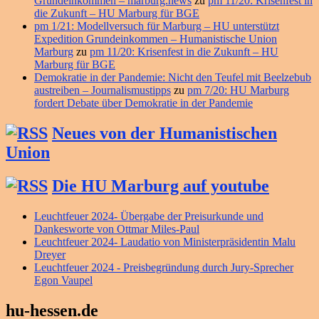
Grundeinkommen – marburg.news
zu
pm 11/20: Krisenfest in
die Zukunft – HU Marburg für BGE
pm 1/21: Modellversuch für Marburg – HU unterstützt
Expedition Grundeinkommen – Humanistische Union
Marburg
zu
pm 11/20: Krisenfest in die Zukunft – HU
Marburg für BGE
Demokratie in der Pandemie: Nicht den Teufel mit Beelzebub
austreiben – Journalismustipps
zu
pm 7/20: HU Marburg
fordert Debate über Demokratie in der Pandemie
Neues von der Humanistischen
Union
Die HU Marburg auf youtube
Leuchtfeuer 2024- Übergabe der Preisurkunde und
Dankesworte von Ottmar Miles-Paul
Leuchtfeuer 2024- Laudatio von Ministerpräsidentin Malu
Dreyer
Leuchtfeuer 2024 - Preisbegründung durch Jury-Sprecher
Egon Vaupel
hu-hessen.de