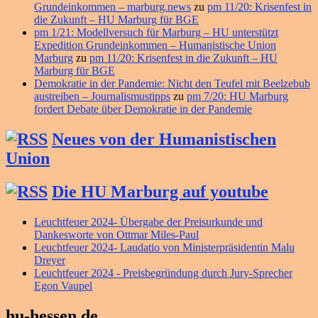
Grundeinkommen – marburg.news
zu
pm 11/20: Krisenfest in
die Zukunft – HU Marburg für BGE
pm 1/21: Modellversuch für Marburg – HU unterstützt
Expedition Grundeinkommen – Humanistische Union
Marburg
zu
pm 11/20: Krisenfest in die Zukunft – HU
Marburg für BGE
Demokratie in der Pandemie: Nicht den Teufel mit Beelzebub
austreiben – Journalismustipps
zu
pm 7/20: HU Marburg
fordert Debate über Demokratie in der Pandemie
Neues von der Humanistischen
Union
Die HU Marburg auf youtube
Leuchtfeuer 2024- Übergabe der Preisurkunde und
Dankesworte von Ottmar Miles-Paul
Leuchtfeuer 2024- Laudatio von Ministerpräsidentin Malu
Dreyer
Leuchtfeuer 2024 - Preisbegründung durch Jury-Sprecher
Egon Vaupel
hu-hessen.de