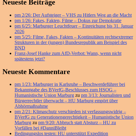
Primärer
Neueste Beiträge
Seitenleisten
pm 2/26: Der Aufsteiger – VHS zu Hitlers Weg an die Macht
Widget-
pm 1/26: Fakes, Fakten, Filme – Dokus zur Demokratie
Bereich
pm 6/25: Marburger Leuchtfeuer – Einreichung bis 31. Januar
2026
pm 5/25: Filme, Fakes, Fakten – Kontinuitäten rechtsextremer
Strukturen in der (jungen) Bundesrepublik am Beispiel des
BND
Franz-Josef Hanke zum AfD-Verbot: Wann, wenn nicht
spätestens jetzt?
Neueste Kommentare
pm 1/23: Marburger in Karlsruhe – Beschwerdeführer bei
Bekanntgabe des BVerfG-Beschlusses zum HSOG –
Humanistische Union Marburg
zu
pm 3/13: Journalisten und
Bürgerrechtler überwacht – HU Marburg empört über
Abhörmaßnahme
pm 2/21: Klimaschutz verschieden ist verfassungswidrig –
BVerfG zu Generationengerechtigkeit – Humanistische Union
Marburg
zu
pm 9/20: Abbruch statt Absturz – HU zu
Vorfällen bei #DanniBleibt
Bedingungslos testen: HU unterstützt Expedition