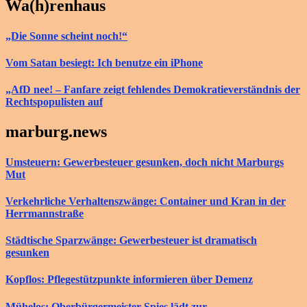
Wa(h)renhaus
„Die Sonne scheint noch!“
Vom Satan besiegt: Ich benutze ein iPhone
„AfD nee! – Fanfare zeigt fehlendes Demokratieverständnis der
Rechtspopulisten auf
marburg.news
Umsteuern: Gewerbesteuer gesunken, doch nicht Marburgs
Mut
Verkehrliche Verhaltenszwänge: Container und Kran in der
Herrmannstraße
Städtische Sparzwänge: Gewerbesteuer ist dramatisch
gesunken
Kopflos: Pflegestützpunkte informieren über Demenz
Mühelos: Oberbürgermeister Spies lädt zur