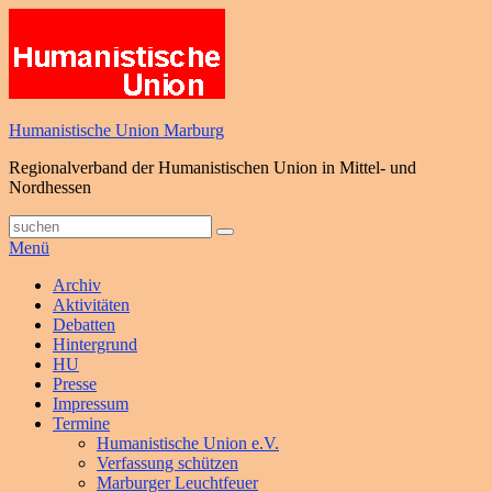
Zum
Inhalt
springen
Humanistische Union Marburg
Regionalverband der Humanistischen Union in Mittel- und
Nordhessen
Suche
Suchen
nach:
Menü
Primäres
Archiv
Aktivitäten
Menü
Debatten
Hintergrund
HU
Presse
Impressum
Termine
Humanistische Union e.V.
Verfassung schützen
Marburger Leuchtfeuer