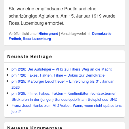
Sie war eine empfindsame Poetin und eine
scharfzüngige Agitatorin. Am 15. Januar 1919 wurde
Rosa Luxemburg ermordet.
Veröffentlicht unter
Hintergrund
|
Verschlagwortet mit
Demokratie
,
Freiheit
,
Rosa Luxemburg
Primärer
Neueste Beiträge
Seitenleisten
Widget-
Bereich
pm 2/26: Der Aufsteiger – VHS zu Hitlers Weg an die Macht
pm 1/26: Fakes, Fakten, Filme – Dokus zur Demokratie
pm 6/25: Marburger Leuchtfeuer – Einreichung bis 31. Januar
2026
pm 5/25: Filme, Fakes, Fakten – Kontinuitäten rechtsextremer
Strukturen in der (jungen) Bundesrepublik am Beispiel des BND
Franz-Josef Hanke zum AfD-Verbot: Wann, wenn nicht spätestens
jetzt?
Neueste Kommentare