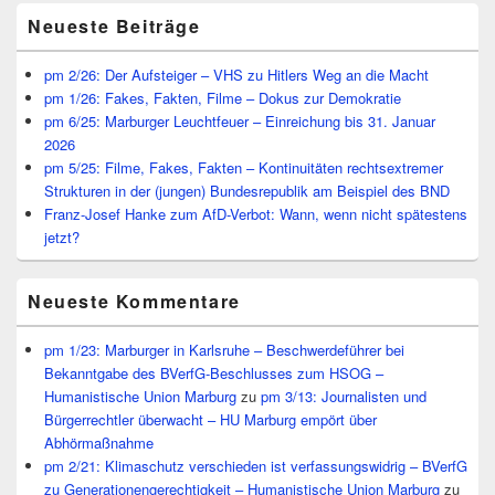
Primärer
Neueste Beiträge
Seitenleisten
Widget-
Bereich
pm 2/26: Der Aufsteiger – VHS zu Hitlers Weg an die Macht
pm 1/26: Fakes, Fakten, Filme – Dokus zur Demokratie
pm 6/25: Marburger Leuchtfeuer – Einreichung bis 31. Januar
2026
pm 5/25: Filme, Fakes, Fakten – Kontinuitäten rechtsextremer
Strukturen in der (jungen) Bundesrepublik am Beispiel des BND
Franz-Josef Hanke zum AfD-Verbot: Wann, wenn nicht spätestens
jetzt?
Neueste Kommentare
pm 1/23: Marburger in Karlsruhe – Beschwerdeführer bei
Bekanntgabe des BVerfG-Beschlusses zum HSOG –
Humanistische Union Marburg
zu
pm 3/13: Journalisten und
Bürgerrechtler überwacht – HU Marburg empört über
Abhörmaßnahme
pm 2/21: Klimaschutz verschieden ist verfassungswidrig – BVerfG
zu Generationengerechtigkeit – Humanistische Union Marburg
zu