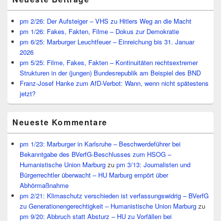
Seitenleisten
Widget-
Bereich
pm 2/26: Der Aufsteiger – VHS zu Hitlers Weg an die Macht
pm 1/26: Fakes, Fakten, Filme – Dokus zur Demokratie
pm 6/25: Marburger Leuchtfeuer – Einreichung bis 31. Januar
2026
pm 5/25: Filme, Fakes, Fakten – Kontinuitäten rechtsextremer
Strukturen in der (jungen) Bundesrepublik am Beispiel des BND
Franz-Josef Hanke zum AfD-Verbot: Wann, wenn nicht spätestens
jetzt?
Neueste Kommentare
pm 1/23: Marburger in Karlsruhe – Beschwerdeführer bei
Bekanntgabe des BVerfG-Beschlusses zum HSOG –
Humanistische Union Marburg
zu
pm 3/13: Journalisten und
Bürgerrechtler überwacht – HU Marburg empört über
Abhörmaßnahme
pm 2/21: Klimaschutz verschieden ist verfassungswidrig – BVerfG
zu Generationengerechtigkeit – Humanistische Union Marburg
zu
pm 9/20: Abbruch statt Absturz – HU zu Vorfällen bei