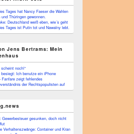
es Tages hat Nancy Faeser die Wahlen
 und Thüringen gewonnen.
oke: Deutschland weiß eben, wie´s geht
s Tages ist Putin tot und Nawalny lebt.
on Jens Bertrams: Mein
enhaus
 scheint noch!“
besiegt: Ich benutze ein iPhone
– Fanfare zeigt fehlendes
verständnis der Rechtspopulisten auf
rg.news
 Gewerbesteuer gesunken, doch nicht
Mut
he Verhaltenszwänge: Container und Kran