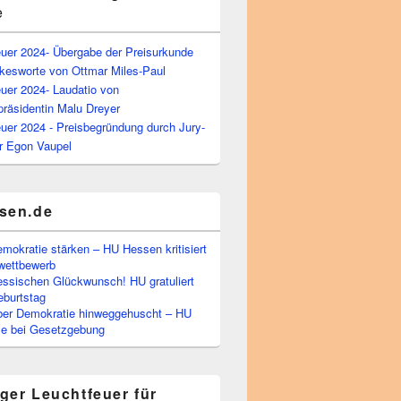
e
euer 2024- Übergabe der Preisurkunde
kesworte von Ottmar Miles-Paul
uer 2024- Laudatio von
präsidentin Malu Dreyer
uer 2024 - Preisbegründung durch Jury-
r Egon Vaupel
sen.de
emokratie stärken – HU Hessen kritisiert
wettbewerb
essischen Glückwunsch! HU gratuliert
burtstag
ber Demokratie hinweggehuscht – HU
Eile bei Gesetzgebung
ger Leuchtfeuer für