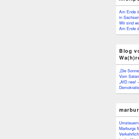
Am Ende d
in Sachsen
Wir sind w
Am Ende de
Blog v
Wa(h)r
„Die Sonne
Vom Satan 
„AfD nee! 
Demokratie
marbu
Umsteuern:
Marburgs 
Verkehrlic