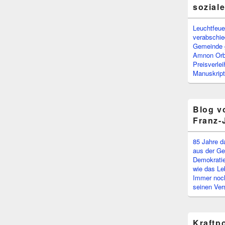
sozial
Leuchtfeuer
verabschi
Gemeinde g
Amnon Or
Preisverle
Manuskript
Blog v
Franz-
85 Jahre d
aus der Ge
Demokratie
wie das Le
Immer noch
seinen Ver
Kraftp