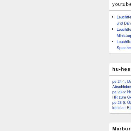
youtub
Leuchtf
und Dan
Leuchtfe
Minister
Leuchtfe
Spreche
hu-hes
pe 24-1: D
Abschiebe
pe 23-6: H
HR zum Ge
pe 23-5: Ü
kritisiert 
Marbur