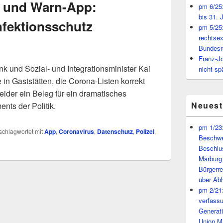
n und Warn-App:
pm 6/25:
bis 31. 
nfektionsschutz
pm 5/25:
rechtsex
Bundesr
Franz-J
 und Sozial- und Integrationsminister Kai
nicht sp
 in Gaststätten, die Corona-Listen korrekt
leider ein Beleg für ein dramatisches
Neues
ts der Politik.
pm 1/23:
schlagwortet mit
App
,
Coronavirus
,
Datenschutz
,
Polizei
,
Beschwe
Beschlu
Marburg
Bürgerr
über A
pm 2/21:
verfass
Generat
Union M