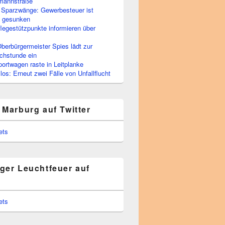
rmannstraße
 Sparzwänge: Gewerbesteuer ist
h gesunken
flegestützpunkte informieren über
berbürgermeister Spies lädt zur
chstunde ein
portwagen raste in Leitplanke
os: Erneut zwei Fälle von Unfallflucht
 Marburg auf Twitter
ets
ger Leuchtfeuer auf
ets