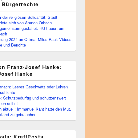
e Bürgerrechte
 der religiösen Solidarität: Stadt
edete sich von Amnon Orbach
emeinsam gestaltet: HU trauert um
bach
ihung 2024 an Ottmar Miles-Paul: Videos,
e und Berichte
on Franz-Josef Hanke:
Josef Hanke
anach: Leeres Geschwätz oder Lehren
schichte
: Schutzbedürftig und schützenswert
ben selbst
 aktuell: Immanuel Kant hatte den Mut,
stand zu gebrauchen
osts: KraftPosts