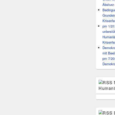
Absturz 
Bedingun
Grundei
Krisenfe
pm 1/21
unterst
Humanis
Krisenfe
Demokrat
mit Beel
pm 7/20
Demokra
Humani