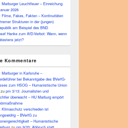
 Marburger Leuchtfeuer – Einreichung
Januar 2026
 Filme, Fakes, Fakten – Kontinuitäten
tremer Strukturen in der (jungen)
epublik am Beispiel des BND
osef Hanke zum AfD-Verbot: Wann, wenn
ätestens jetzt?
te Kommentare
 Marburger in Karlsruhe –
rdeführer bei Bekanntgabe des BVerfG-
sses zum HSOG – Humanistische Union
zu
pm 3/13: Journalisten und
echtler überwacht – HU Marburg empört
bhörmaßnahme
 Klimaschutz verschieden ist
ungswidrig – BVerfG zu
ionengerechtigkeit – Humanistische
arburg
zu
pm 9/20: Abbruch statt