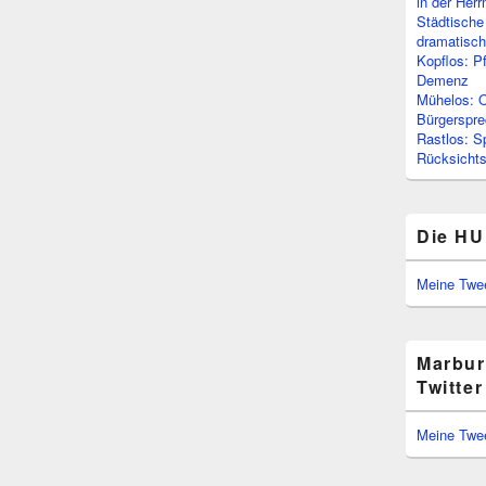
in der Her
Städtische
dramatisc
Kopflos: P
Demenz
Mühelos: O
Bürgerspre
Rastlos: S
Rücksichtsl
Die HU
Meine Twe
Marbur
Twitter
Meine Twe