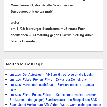
Menschenrecht, das für alle Bewohner der
Bundesrepublik gelten muß“
Nächster
Weiter
→
pm 11/98: Marburger Standesamt muß neues Recht
Beitrag:
anerkennen – HU Marburg gegen Diskriminierung durch
falsche Urkunden
Primärer
Neueste Beiträge
Seitenleisten
Widget-
Bereich
pm 2/26: Der Aufsteiger – VHS zu Hitlers Weg an die Macht
pm 1/26: Fakes, Fakten, Filme – Dokus zur Demokratie
pm 6/25: Marburger Leuchtfeuer – Einreichung bis 31. Januar
2026
pm 5/25: Filme, Fakes, Fakten – Kontinuitäten rechtsextremer
Strukturen in der (jungen) Bundesrepublik am Beispiel des BND
Franz-Josef Hanke zum AfD-Verbot: Wann, wenn nicht spätestens