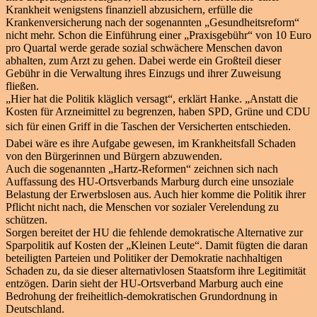
Krankheit wenigstens finanziell abzusichern, erfülle die
Krankenversicherung nach der sogenannten „Gesundheitsreform“
nicht mehr. Schon die Einführung einer „Praxisgebühr“ von 10 Euro
pro Quartal werde gerade sozial schwächere Menschen davon
abhalten, zum Arzt zu gehen. Dabei werde ein Großteil dieser
Gebühr in die Verwaltung ihres Einzugs und ihrer Zuweisung
fließen.
„Hier hat die Politik kläglich versagt“, erklärt Hanke. „Anstatt die
Kosten für Arzneimittel zu begrenzen, haben SPD, Grüne und CDU
sich für einen Griff in die Taschen der Versicherten entschieden.
Dabei wäre es ihre Aufgabe gewesen, im Krankheitsfall Schaden
von den Bürgerinnen und Bürgern abzuwenden.
Auch die sogenannten „Hartz-Reformen“ zeichnen sich nach
Auffassung des HU-Ortsverbands Marburg durch eine unsoziale
Belastung der Erwerbslosen aus. Auch hier komme die Politik ihrer
Pflicht nicht nach, die Menschen vor sozialer Verelendung zu
schützen.
Sorgen bereitet der HU die fehlende demokratische Alternative zur
Sparpolitik auf Kosten der „Kleinen Leute“. Damit fügten die daran
beteiligten Parteien und Politiker der Demokratie nachhaltigen
Schaden zu, da sie dieser alternativlosen Staatsform ihre Legitimität
entzögen. Darin sieht der HU-Ortsverband Marburg auch eine
Bedrohung der freiheitlich-demokratischen Grundordnung in
Deutschland.