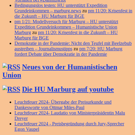
Bedingungslos testen: HU unterstützt Expedition
Grundeinkommen – marburg.news
zu
pm 11/20: Krisenfest in
die Zukunft – HU Marburg für BGE
pm 1/21: Modellversuch für Marburg – HU unterstützt
Expedition Grundeinkommen – Humanistische Union
Marburg
zu
pm 11/20: Krisenfest in die Zukunft – HU
Marburg für BGE
Demokratie in der Pandemie: Nicht den Teufel mit Beelzebub
austreiben – Journalismustipps
zu
pm 7/20: HU Marburg
fordert Debate über Demokratie in der Pandemie
Neues von der Humanistischen
Union
Die HU Marburg auf youtube
Leuchtfeuer 2024- Übergabe der Preisurkunde und
Dankesworte von Ottmar Miles-Paul
Leuchtfeuer 2024- Laudatio von Ministerpräsidentin Malu
Dreyer
Leuchtfeuer 2024 - Preisbegründung durch Jury-Sprecher
Egon Vaupel