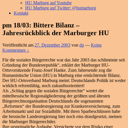
HU Marburg auf Youtube
HU Marburg auf Twitter: @humarburg
Kontakt
pm 18/03: Bittere Bilanz –
Jahresrückblick der Marburger HU
Veröffentlicht am
27. Dezember 2003
von
dp
—
Keine
Kommentare ↓
Für die sozialen Bürgerrechte war das Jahr 2003 das schlimmste seit
Gründung der Bundesrepublik“, erklärt der Marburger HU-
Ortsvorsitzende Franz-Josef Hanke. Zum Jahresende zog die
Humanistische Union (HU) in Marburg eine ernüchternde Bilanz.
Der HU-Ortsverband Marburg meint: Deutschlands Politik ist weder
wirklich reformfähig, noch zukunftsorientiert!
Als „Schlag gegen die sozialen Bürgerrechte“ wertet die
mittelhessische Regionalgliederung der größten und ältesten
Bürgerrechtsorganisation Deutschlands die sogenannten
„Reformen“ der Bundesregierung zur Krankenversicherung, zum
Arbeitsmarkt und zur Sozialhilfe. Mit ihren Sparbeschlüssen habe
die hessische Landesregierung hier noch eins draufgesetzt, meinen
die Marburger Bürgerrechtler.
Ihre ursprüngliche Aufgabe, Versicherte vor dem Risiko einer