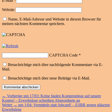
E-Mail
*
Website
Name, E-Mail-Adresse und Website in diesem Browser für
meinen nächsten Kommentar speichern.
CAPTCHA Code
*
Benachrichtige mich über nachfolgende Kommentare via E-
Mail.
Benachrichtige mich über neue Beiträge via E-Mail.
Beitragsnavigation
Vorheriger
←
Vorherige
pm 17/03: Keine faulen Kompromisse auf unsere
Beitrag:
Kosten! – Erwerbslose schreiben Abgeordnete an
Nächster
Weiter
→
pm 1/04: Vermitteln statt Jobcard! – ESBR gegen gläserne
Beitrag:
Erwerbslose