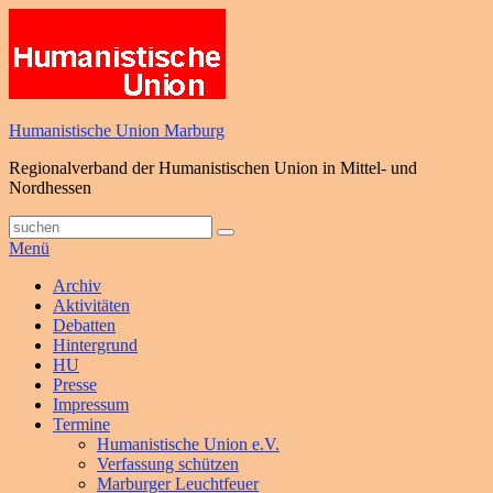
Zum
Inhalt
springen
Humanistische Union Marburg
Regionalverband der Humanistischen Union in Mittel- und
Nordhessen
Suche
Suchen
nach:
Menü
Primäres
Archiv
Aktivitäten
Menü
Debatten
Hintergrund
HU
Presse
Impressum
Termine
Humanistische Union e.V.
Verfassung schützen
Marburger Leuchtfeuer