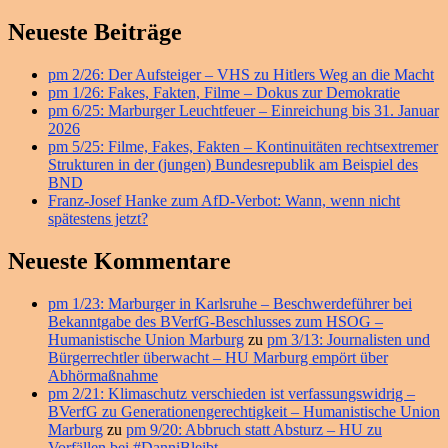
Primärer
Neueste Beiträge
Seitenleisten
pm 2/26: Der Aufsteiger – VHS zu Hitlers Weg an die Macht
Widget-
pm 1/26: Fakes, Fakten, Filme – Dokus zur Demokratie
Bereich
pm 6/25: Marburger Leuchtfeuer – Einreichung bis 31. Januar
2026
pm 5/25: Filme, Fakes, Fakten – Kontinuitäten rechtsextremer
Strukturen in der (jungen) Bundesrepublik am Beispiel des
BND
Franz-Josef Hanke zum AfD-Verbot: Wann, wenn nicht
spätestens jetzt?
Neueste Kommentare
pm 1/23: Marburger in Karlsruhe – Beschwerdeführer bei
Bekanntgabe des BVerfG-Beschlusses zum HSOG –
Humanistische Union Marburg
zu
pm 3/13: Journalisten und
Bürgerrechtler überwacht – HU Marburg empört über
Abhörmaßnahme
pm 2/21: Klimaschutz verschieden ist verfassungswidrig –
BVerfG zu Generationengerechtigkeit – Humanistische Union
Marburg
zu
pm 9/20: Abbruch statt Absturz – HU zu
Vorfällen bei #DanniBleibt