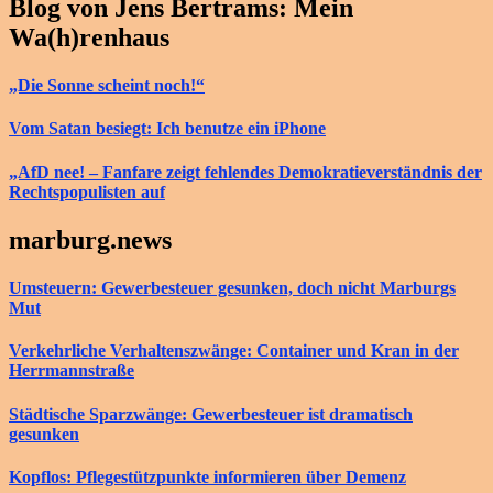
Blog von Jens Bertrams: Mein
Wa(h)renhaus
„Die Sonne scheint noch!“
Vom Satan besiegt: Ich benutze ein iPhone
„AfD nee! – Fanfare zeigt fehlendes Demokratieverständnis der
Rechtspopulisten auf
marburg.news
Umsteuern: Gewerbesteuer gesunken, doch nicht Marburgs
Mut
Verkehrliche Verhaltenszwänge: Container und Kran in der
Herrmannstraße
Städtische Sparzwänge: Gewerbesteuer ist dramatisch
gesunken
Kopflos: Pflegestützpunkte informieren über Demenz