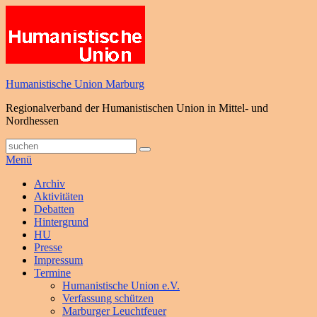
Zum
Inhalt
springen
Humanistische Union Marburg
Regionalverband der Humanistischen Union in Mittel- und
Nordhessen
Suche
Suchen
nach:
Menü
Primäres
Archiv
Aktivitäten
Menü
Debatten
Hintergrund
HU
Presse
Impressum
Termine
Humanistische Union e.V.
Verfassung schützen
Marburger Leuchtfeuer