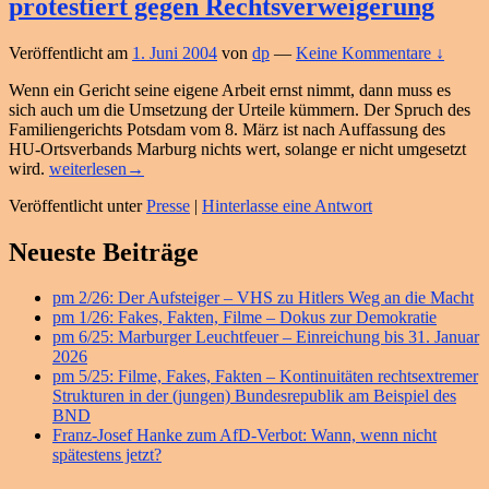
protestiert gegen Rechtsverweigerung
Kahlschlag!
–
HU-
Veröffentlicht am
1. Juni 2004
von
dp
—
Keine Kommentare ↓
Aktion
für
Wenn ein Gericht seine eigene Arbeit ernst nimmt, dann muss es
ein
sich auch um die Umsetzung der Urteile kümmern. Der Spruch des
sozial
Familiengerichts Potsdam vom 8. März ist nach Auffassung des
gerechtes
HU-Ortsverbands Marburg nichts wert, solange er nicht umgesetzt
pm
Europa
wird.
weiterlesen
→
10/04:
Veröffentlicht unter
Presse
|
Hinterlasse eine Antwort
Urteil
sofort
Primärer
umsetzen!
Neueste Beiträge
–
Seitenleisten
HU
pm 2/26: Der Aufsteiger – VHS zu Hitlers Weg an die Macht
Widget-
protestiert
pm 1/26: Fakes, Fakten, Filme – Dokus zur Demokratie
gegen
Bereich
pm 6/25: Marburger Leuchtfeuer – Einreichung bis 31. Januar
Rechtsverweigerung
2026
pm 5/25: Filme, Fakes, Fakten – Kontinuitäten rechtsextremer
Strukturen in der (jungen) Bundesrepublik am Beispiel des
BND
Franz-Josef Hanke zum AfD-Verbot: Wann, wenn nicht
spätestens jetzt?