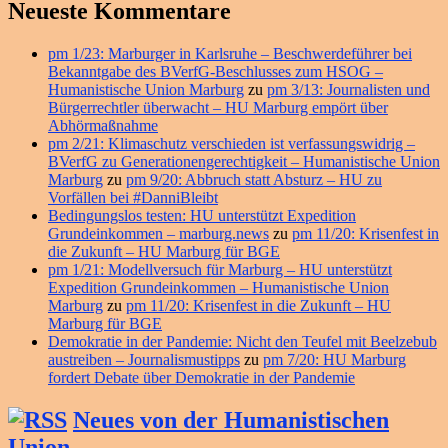
Neueste Kommentare
pm 1/23: Marburger in Karlsruhe – Beschwerdeführer bei
Bekanntgabe des BVerfG-Beschlusses zum HSOG –
Humanistische Union Marburg
zu
pm 3/13: Journalisten und
Bürgerrechtler überwacht – HU Marburg empört über
Abhörmaßnahme
pm 2/21: Klimaschutz verschieden ist verfassungswidrig –
BVerfG zu Generationengerechtigkeit – Humanistische Union
Marburg
zu
pm 9/20: Abbruch statt Absturz – HU zu
Vorfällen bei #DanniBleibt
Bedingungslos testen: HU unterstützt Expedition
Grundeinkommen – marburg.news
zu
pm 11/20: Krisenfest in
die Zukunft – HU Marburg für BGE
pm 1/21: Modellversuch für Marburg – HU unterstützt
Expedition Grundeinkommen – Humanistische Union
Marburg
zu
pm 11/20: Krisenfest in die Zukunft – HU
Marburg für BGE
Demokratie in der Pandemie: Nicht den Teufel mit Beelzebub
austreiben – Journalismustipps
zu
pm 7/20: HU Marburg
fordert Debate über Demokratie in der Pandemie
Neues von der Humanistischen
Union