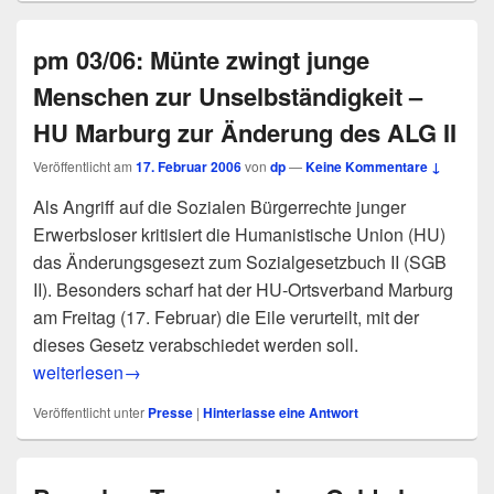
pm 03/06: Münte zwingt junge
Menschen zur Unselbständigkeit –
HU Marburg zur Änderung des ALG II
Veröffentlicht am
17. Februar 2006
von
dp
—
Keine Kommentare ↓
Als Angriff auf die Sozialen Bürgerrechte junger
Erwerbsloser kritisiert die Humanistische Union (HU)
das Änderungsgesezt zum Sozialgesetzbuch II (SGB
II). Besonders scharf hat der HU-Ortsverband Marburg
am Freitag (17. Februar) die Eile verurteilt, mit der
dieses Gesetz verabschiedet werden soll.
pm 03/06: Münte zwingt junge Menschen zur Unselbständig
weiterlesen
→
Veröffentlicht unter
Presse
|
Hinterlasse eine Antwort