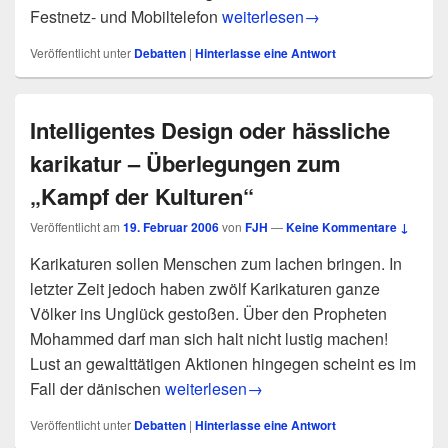
Denn sie wissen genau, was wi
Festnetz- und Mobiltelefon
weiterlesen
→
Veröffentlicht unter
Debatten
|
Hinterlasse eine Antwort
Intelligentes Design oder hässliche
karikatur – Überlegungen zum
„Kampf der Kulturen“
Veröffentlicht am
19. Februar 2006
von
FJH
—
Keine Kommentare ↓
Karikaturen sollen Menschen zum lachen bringen. In
letzter Zeit jedoch haben zwölf Karikaturen ganze
Völker ins Unglück gestoßen. Über den Propheten
Mohammed darf man sich halt nicht lustig machen!
Lust an gewalttätigen Aktionen hingegen scheint es im
Intelligentes Design oder hässliche kar
Fall der dänischen
weiterlesen
→
Veröffentlicht unter
Debatten
|
Hinterlasse eine Antwort