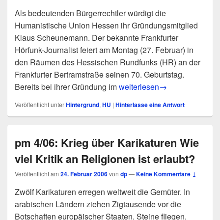
Als bedeutenden Bürgerrechtler würdigt die
Humanistische Union Hessen ihr Gründungsmitglied
Klaus Scheunemann. Der bekannte Frankfurter
Hörfunk-Journalist feiert am Montag (27. Februar) in
den Räumen des Hessischen Rundfunks (HR) an der
Frankfurter Bertramstraße seinen 70. Geburtstag.
Bedeutender Bürgerrechtler 
Bereits bei ihrer Gründung im
weiterlesen
→
Veröffentlicht unter
Hintergrund
,
HU
|
Hinterlasse eine Antwort
pm 4/06: Krieg über Karikaturen Wie
viel Kritik an Religionen ist erlaubt?
Veröffentlicht am
24. Februar 2006
von
dp
—
Keine Kommentare ↓
Zwölf Karikaturen erregen weltweit die Gemüter. In
arabischen Ländern ziehen Zigtausende vor die
Botschaften europäischer Staaten. Steine fliegen.