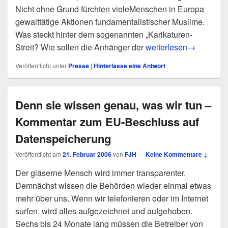
Nicht ohne Grund fürchten vieleMenschen in Europa
gewalttätige Aktionen fundamentalistischer Muslime.
Was steckt hinter dem sogenannten „Karikaturen-
pm 4/06: Krieg über Kar
Streit? Wie sollen die Anhänger der
weiterlesen
→
Veröffentlicht unter
Presse
|
Hinterlasse eine Antwort
Denn sie wissen genau, was wir tun –
Kommentar zum EU-Beschluss auf
Datenspeicherung
Veröffentlicht am
21. Februar 2006
von
FJH
—
Keine Kommentare ↓
Der gläserne Mensch wird immer transparenter.
Demnächst wissen die Behörden wieder einmal etwas
mehr über uns. Wenn wir telefonieren oder im Internet
surfen, wird alles aufgezeichnet und aufgehoben.
Sechs bis 24 Monate lang müssen die Betreiber von