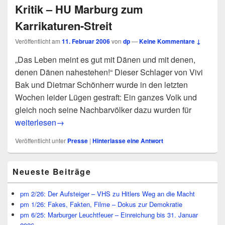
Kritik – HU Marburg zum
Karrikaturen-Streit
Veröffentlicht am
11. Februar 2006
von
dp
—
Keine Kommentare ↓
„Das Leben meint es gut mit Dänen und mit denen,
denen Dänen nahestehen!“ Dieser Schlager von Vivi
Bak und Dietmar Schönherr wurde in den letzten
Wochen leider Lügen gestraft: Ein ganzes Volk und
gleich noch seine Nachbarvölker dazu wurden für
pm 2/06: Meinungsfreiheit ist Religionsfreiheit und Freiheit
weiterlesen
→
Veröffentlicht unter
Presse
|
Hinterlasse eine Antwort
Primärer
Neueste Beiträge
Seitenleisten
Widget-
Bereich
pm 2/26: Der Aufsteiger – VHS zu Hitlers Weg an die Macht
pm 1/26: Fakes, Fakten, Filme – Dokus zur Demokratie
pm 6/25: Marburger Leuchtfeuer – Einreichung bis 31. Januar