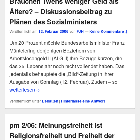
Brauchen Twens weniger Geld als
Ältere? – Diskussionsbeitrag zu
Plänen des Sozialministers
Veröffentlicht am
12. Februar 2006
von
FJH
—
Keine Kommentare ↓
Um 20 Prozent möchte Bundesarbeitsminister Franz
Müntefering denjenigen Beziehern von
Arbeitslosengeld II (ALG II) ihre Bezüge kürzen, die
das 25. Lebensjahr noch nicht vollendet haben. Das
jedenfalls behauptete die „Bild“-Zeitung in ihrer
Ausgabe von Sonntag (12. Februar). Zudem – so
Brauchen Twens weniger Geld als Ältere? – Diskussionsbei
weiterlesen
→
Veröffentlicht unter
Debatten
|
Hinterlasse eine Antwort
pm 2/06: Meinungsfreiheit ist
Religionsfreiheit und Freiheit der