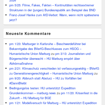
2026
pm 5/25: Filme, Fakes, Fakten – Kontinuitäten rechtsextremer
Strukturen in der (jungen) Bundesrepublik am Beispiel des BND
Franz-Josef Hanke zum AfD-Verbot: Wann, wenn nicht spätestens
jetzt?
Neueste Kommentare
pm 1/23: Marburger in Karlsruhe – Beschwerdeführer bei
Bekanntgabe des BVerfG-Beschlusses zum HSOG –
Humanistische Union Marburg
zu
pm 3/13: Journalisten und
Bürgerrechtler überwacht – HU Marburg empört über
Abhörmaßnahme
pm 2/21: Klimaschutz verschieden ist verfassungswidrig – BVerfG
zu Generationengerechtigkeit – Humanistische Union Marburg
zu
pm 9/20: Abbruch statt Absturz – HU zu Vorfällen bei
#DanniBleibt
Bedingungslos testen: HU unterstützt Expedition
Grundeinkommen – marburg.news
zu
pm 11/20: Krisenfest in die
Zukunft – HU Marburg für BGE
pm 1/21: Modellversuch für Marburg – HU unterstützt Expedition