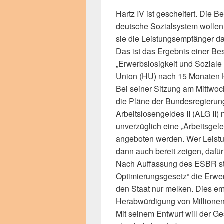
Hartz IV ist gescheitert. Die B
deutsche Sozialsystem wollen
sie die Leistungsempfänger da
Das ist das Ergebnis einer B
„Erwerbslosigkeit und Sozial
Union (HU) nach 15 Monaten H
Bei seiner Sitzung am Mittwoc
die Pläne der Bundesregierung
Arbeitslosengeldes II (ALG II
unverzüglich eine „Arbeitsgel
angeboten werden. Wer Leistu
dann auch bereit zeigen, dafür
Nach Auffassung des ESBR ste
Optimierungsgesetz“ die Erwer
den Staat nur melken. Dies e
Herabwürdigung von Millione
Mit seinem Entwurf will der G