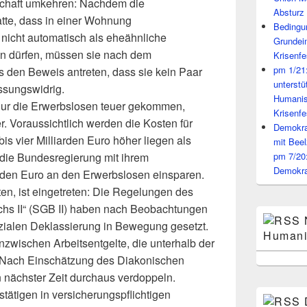
chaft umkehren: Nachdem die
Absturz 
atte, dass in einer Wohnung
Bedingun
cht automatisch als eheähnliche
Grundei
en dürfen, müssen sie nach dem
Krisenfe
pm 1/21
ts den Beweis antreten, dass sie kein Paar
unterst
assungswidrig.
Humanis
t nur die Erwerbslosen teuer gekommen,
Krisenfe
. Voraussichtlich werden die Kosten für
Demokrat
bis vier Milliarden Euro höher liegen als
mit Beel
l die Bundesregierung mit ihrem
pm 7/20
Demokra
iarden Euro an den Erwerbslosen einsparen.
ten, ist eingetreten: Die Regelungen des
hs II“ (SGB II) haben nach Beobachtungen
zialen Deklassierung in Bewegung gesetzt.
Humani
zwischen Arbeitsentgelte, die unterhalb der
. Nach Einschätzung des Diakonischen
n nächster Zeit durchaus verdoppeln.
tätigen in versicherungspflichtigen