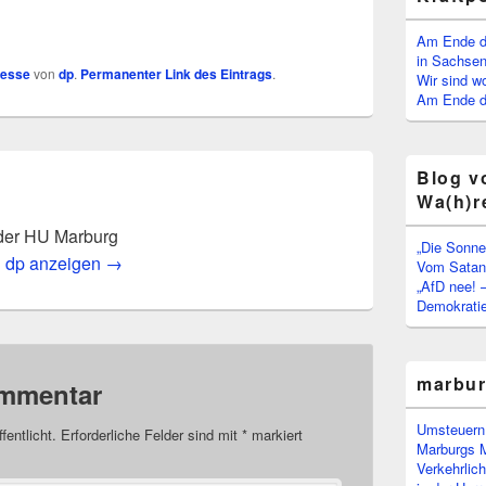
Am Ende d
in Sachsen
resse
von
dp
.
Permanenter Link des Eintrags
.
Wir sind w
Am Ende de
Blog v
Wa(h)r
der HU Marburg
„Die Sonne
n dp anzeigen
→
Vom Satan 
„AfD nee! 
Demokratie
marbu
ommentar
Umsteuern:
fentlicht.
Erforderliche Felder sind mit
*
markiert
Marburgs 
Verkehrlic