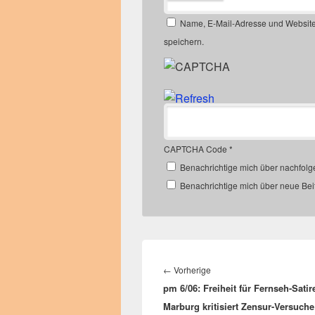
Name, E-Mail-Adresse und Website
speichern.
CAPTCHA Code
*
Benachrichtige mich über nachfol
Benachrichtige mich über neue Beit
Beitragsnavigation
Vorheriger
←
Vorherige
pm 6/06: Freiheit für Fernseh-Satir
Beitrag:
Marburg kritisiert Zensur-Versuch