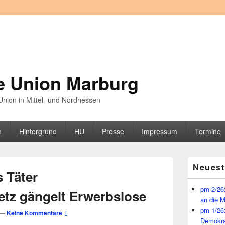
e Union Marburg
nion in Mittel- und Nordhessen
n
Hintergrund
HU
Presse
Impressum
Termine
Primärer
Neuest
Seitenleisten
s Täter
Widget-
Bereich
pm 2/26:
tz gängelt Erwerbslose
an die 
pm 1/26
—
Keine Kommentare ↓
Demokra