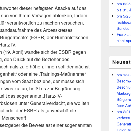
pm 6/25:
efürworter dieser heftigsten Attacke auf das
bis 31. 
 nun von ihrem Versagen ablenken, indem
pm 5/25:
für verantwortlich zu machen versuchen.
rechtsex
Bundesr
estandsaufnahme des Arbeitskreises
Franz-J
e Bürgerrechte“ (ESBR) der Humanistischen
nicht sp
artz IV.
h (19. April) wandte sich der ESBR gegen
, den Druck auf die Bezieher des
Neues
) nochmals zu erhöhen. Ihnen soll demnächst
egenheit“ oder eine „Trainings-Maßnahme“
pm 1/23:
ngen vom Staat beziehe, der müsse sich
Beschwe
Beschlu
 etwas zu tun, heißt es zur Begründung.
Marburg
llt das sogenannte „Hartz-IV-
Bürgerr
bslosen unter Generalverdacht, sie wollten
über A
mpfindet der ESBR als „unverschämte
pm 2/21:
n Menschen“!
verfass
Generat
esetzgeber die Beweislast einer sogenannten
Union M