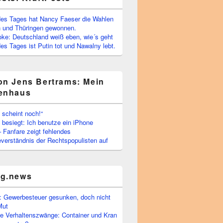
es Tages hat Nancy Faeser die Wahlen
 und Thüringen gewonnen.
oke: Deutschland weiß eben, wie´s geht
s Tages ist Putin tot und Nawalny lebt.
on Jens Bertrams: Mein
enhaus
 scheint noch!“
besiegt: Ich benutze ein iPhone
– Fanfare zeigt fehlendes
verständnis der Rechtspopulisten auf
rg.news
 Gewerbesteuer gesunken, doch nicht
Mut
he Verhaltenszwänge: Container und Kran