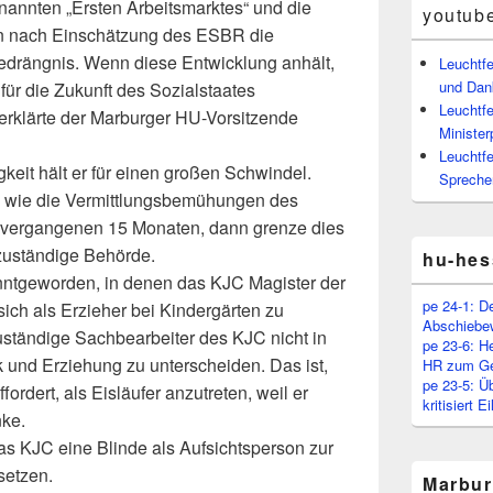
nannten „Ersten Arbeitsmarktes“ und die
youtub
n nach Einschätzung des ESBR die
Bedrängnis. Wenn diese Entwicklung anhält,
Leuchtf
und Dan
ür die Zukunft des Sozialstaates
Leuchtfe
erklärte der Marburger HU-Vorsitzende
Minister
Leuchtfe
keit hält er für einen großen Schwindel.
Spreche
te wie die Vermittlungsbemühungen des
 vergangenen 15 Monaten, dann grenze dies
zuständige Behörde.
hu-hes
tgeworden, in denen das KJC Magister der
pe 24-1: D
sich als Erzieher bei Kindergärten zu
Abschiebe
ständige Sachbearbeiter des KJC nicht in
pe 23-6: H
und Erziehung zu unterscheiden. Das ist,
HR zum Ge
pe 23-5: Ü
ordert, als Eisläufer anzutreten, weil er
kritisiert 
nke.
das KJC eine Blinde als Aufsichtsperson zur
setzen.
Marbur