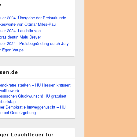
e
euer 2024- Übergabe der Preisurkunde
kesworte von Ottmar Miles-Paul
uer 2024- Laudatio von
präsidentin Malu Dreyer
uer 2024 - Preisbegründung durch Jury-
r Egon Vaupel
sen.de
emokratie stärken – HU Hessen kritisiert
wettbewerb
essischen Glückwunsch! HU gratuliert
burtstag
ber Demokratie hinweggehuscht – HU
Eile bei Gesetzgebung
ger Leuchtfeuer für