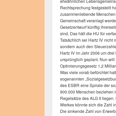
eheähnlichen Lebensgemeins
Rechtsprechung festgestellt h
zusammenlebende Menschen ni
Gemeinschaft veranlagt werd
Gesetzentwurf künftig ihrersei
sind. Das hält die HU für verf
Tatsächlich sei Hartz IV nich
sondern auch den Steuerzahler
Hartz IV im Jahr 2006 um drei 
ursprünglich geplant. Nun wil
Optimierungsgesetz 1,2 Mill
Was viele vorab befürchtet hat
sogenannten „Sozialgesetzbuc
des ESBR eine Spirale der so
900.000 Menschen beziehen in
Regelsätze des ALG II liegen
Werkes könnte sich die Zahl i
Die sinkende Zahl von Erwerbs