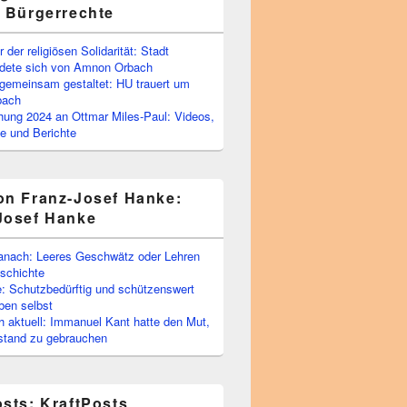
e Bürgerrechte
 der religiösen Solidarität: Stadt
edete sich von Amnon Orbach
emeinsam gestaltet: HU trauert um
bach
ihung 2024 an Ottmar Miles-Paul: Videos,
e und Berichte
on Franz-Josef Hanke:
Josef Hanke
anach: Leeres Geschwätz oder Lehren
schichte
: Schutzbedürftig und schützenswert
ben selbst
 aktuell: Immanuel Kant hatte den Mut,
stand zu gebrauchen
osts: KraftPosts