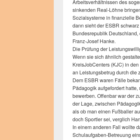
Arbeitsverhältnissen des soge
sinkenden Real-Löhne bringe
Sozialsysteme in finanzielle 
dann sieht der ESBR schwarz f
Bundesrepublik Deutschland, 
Franz-Josef Hanke.
Die Prüfung der Leistungswillig
Wenn sie sich ähnlich gestal
KreisJobCenters (KJC) in den
an Leistungsbetrug durch die 
Dem ESBR waren Fälle bekann
Pädagogik aufgefordert hatte, 
bewerben. Offenbar war der zu
der Lage, zwischen Pädagogik 
als ob man einen Fußballer auff
doch Sportler sei, verglich Ha
In einem anderen Fall wollte 
Schulaufgaben-Betreuung ein