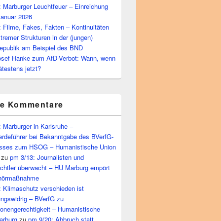
 Marburger Leuchtfeuer – Einreichung
Januar 2026
 Filme, Fakes, Fakten – Kontinuitäten
tremer Strukturen in der (jungen)
epublik am Beispiel des BND
osef Hanke zum AfD-Verbot: Wann, wenn
ätestens jetzt?
te Kommentare
 Marburger in Karlsruhe –
rdeführer bei Bekanntgabe des BVerfG-
sses zum HSOG – Humanistische Union
zu
pm 3/13: Journalisten und
echtler überwacht – HU Marburg empört
bhörmaßnahme
 Klimaschutz verschieden ist
ungswidrig – BVerfG zu
ionengerechtigkeit – Humanistische
arburg
zu
pm 9/20: Abbruch statt