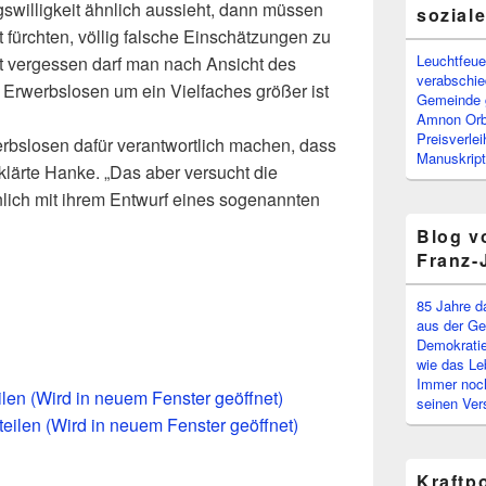
gswilligkeit ähnlich aussieht, dann müssen
sozial
 fürchten, völlig falsche Einschätzungen zu
Leuchtfeuer
ht vergessen darf man nach Ansicht des
verabschi
Erwerbslosen um ein Vielfaches größer ist
Gemeinde g
Amnon Or
Preisverle
rbslosen dafür verantwortlich machen, dass
Manuskript
rklärte Hanke. „Das aber versucht die
ich mit ihrem Entwurf eines sogenannten
Blog v
Franz-
85 Jahre d
aus der Ge
Demokratie
wie das Le
Immer noch
eilen (Wird in neuem Fenster geöffnet)
seinen Ver
teilen (Wird in neuem Fenster geöffnet)
Kraftp