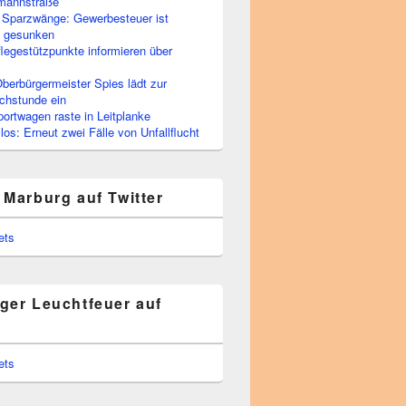
rmannstraße
 Sparzwänge: Gewerbesteuer ist
h gesunken
flegestützpunkte informieren über
berbürgermeister Spies lädt zur
chstunde ein
portwagen raste in Leitplanke
os: Erneut zwei Fälle von Unfallflucht
 Marburg auf Twitter
ets
ger Leuchtfeuer auf
ets