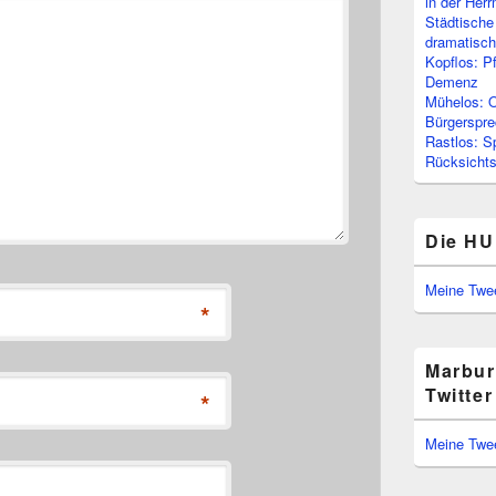
in der Her
Städtische
dramatisc
Kopflos: P
Demenz
Mühelos: O
Bürgerspre
Rastlos: S
Rücksichtsl
Die HU
Meine Twe
*
Marbur
Twitter
*
Meine Twe