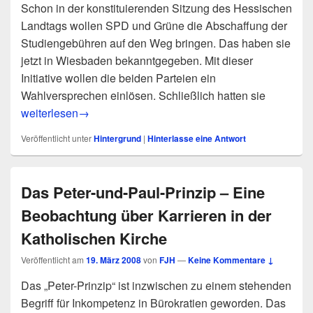
Schon in der konstituierenden Sitzung des Hessischen
Landtags wollen SPD und Grüne die Abschaffung der
Studiengebühren auf den Weg bringen. Das haben sie
jetzt in Wiesbaden bekanntgegeben. Mit dieser
Initiative wollen die beiden Parteien ein
Wahlversprechen einlösen. Schließlich hatten sie
Studiengebühren ade! – Bald Abstimmung im Hessischen 
weiterlesen
→
Veröffentlicht unter
Hintergrund
|
Hinterlasse eine Antwort
Das Peter-und-Paul-Prinzip – Eine
Beobachtung über Karrieren in der
Katholischen Kirche
Veröffentlicht am
19. März 2008
von
FJH
—
Keine Kommentare ↓
Das „Peter-Prinzip“ ist inzwischen zu einem stehenden
Begriff für Inkompetenz in Bürokratien geworden. Das