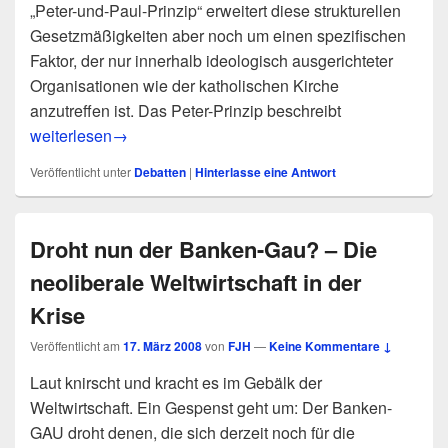
„Peter-und-Paul-Prinzip“ erweitert diese strukturellen
Gesetzmäßigkeiten aber noch um einen spezifischen
Faktor, der nur innerhalb ideologisch ausgerichteter
Organisationen wie der katholischen Kirche
anzutreffen ist. Das Peter-Prinzip beschreibt
Das Peter-und-Paul-Prinzip – Eine Beobachtung über Karri
weiterlesen
→
Veröffentlicht unter
Debatten
|
Hinterlasse eine Antwort
Droht nun der Banken-Gau? – Die
neoliberale Weltwirtschaft in der
Krise
Veröffentlicht am
17. März 2008
von
FJH
—
Keine Kommentare ↓
Laut knirscht und kracht es im Gebälk der
Weltwirtschaft. Ein Gespenst geht um: Der Banken-
GAU droht denen, die sich derzeit noch für die