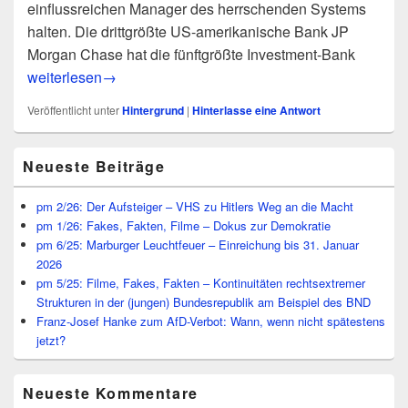
einflussreichen Manager des herrschenden Systems
halten. Die drittgrößte US-amerikanische Bank JP
Morgan Chase hat die fünftgrößte Investment-Bank
Droht nun der Banken-Gau? – Die neoliberale Weltwirtschaf
weiterlesen
→
Veröffentlicht unter
Hintergrund
|
Hinterlasse eine Antwort
Primärer
Neueste Beiträge
Seitenleisten
Widget-
Bereich
pm 2/26: Der Aufsteiger – VHS zu Hitlers Weg an die Macht
pm 1/26: Fakes, Fakten, Filme – Dokus zur Demokratie
pm 6/25: Marburger Leuchtfeuer – Einreichung bis 31. Januar
2026
pm 5/25: Filme, Fakes, Fakten – Kontinuitäten rechtsextremer
Strukturen in der (jungen) Bundesrepublik am Beispiel des BND
Franz-Josef Hanke zum AfD-Verbot: Wann, wenn nicht spätestens
jetzt?
Neueste Kommentare