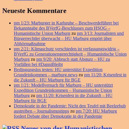
Neueste Kommentare
pm 1/23: Marburger in Karlsruhe – Beschwerdeführer bei
Bekanntgabe des BVerfG-Beschlusses zum HSOG –
Humanistische Union Marburg
zu
pm 3/13: Journalisten und
Bürgerrechtler überwacht – HU Marburg empört über
Abhörmaßnahme
pm 2/21: Klimaschutz verschieden ist verfassungswidrig –
BVerfG zu Generationengerechtigkeit – Humanistische Union
Marburg
zu
pm 9/20: Abbruch statt Absturz – HU zu
Vorfällen bei #DanniBleibt
Bedingungslos testen: HU unterstützt Expedition
Grundeinkommen – marburg.news
zu
pm 11/20: Krisenfest in
die Zukunft – HU Marburg für BGE
pm 1/21: Modellversuch für Marburg – HU unterstützt
Expedition Grundeinkommen – Humanistische Union
Marburg
zu
pm 11/20: Krisenfest in die Zukunft – HU
Marburg für BGE
Demokratie in der Pandemie: Nicht den Teufel mit Beelzebub
austreiben – Journalismustipps
zu
pm 7/20: HU Marburg
fordert Debate über Demokratie in der Pandemie
Neues von der Humanistischen