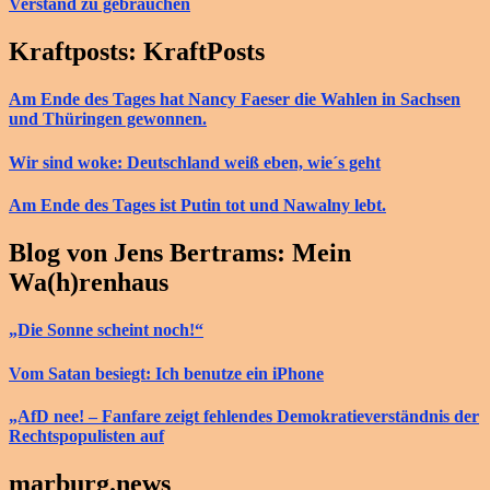
Verstand zu gebrauchen
Kraftposts: KraftPosts
Am Ende des Tages hat Nancy Faeser die Wahlen in Sachsen
und Thüringen gewonnen.
Wir sind woke: Deutschland weiß eben, wie´s geht
Am Ende des Tages ist Putin tot und Nawalny lebt.
Blog von Jens Bertrams: Mein
Wa(h)renhaus
„Die Sonne scheint noch!“
Vom Satan besiegt: Ich benutze ein iPhone
„AfD nee! – Fanfare zeigt fehlendes Demokratieverständnis der
Rechtspopulisten auf
marburg.news