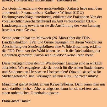
Mittel-, Höheren und Hochschulen“ kostenfrei ist.
Zur Gegenfinanzierung des angekündigten Antrags habe man dem
amtierenden Finanzminister Karlheinz Weimar (CDU)
Deckungsvorschläge unterbreitet, erklärten die Fraktionen.Von der
voraussichtlich geschäftsführend im Amt verbleibenden CDU-
Landesregierung erwarteten sie die Ausführung der vom Landtag
beschlossenen Gesetze.
Schon gemault hat am Mittwoch (26. März) aber die FDP-
Landtagsfraktion. SPD und Grüne begingen mit ihrem Vorstoß zur
Abschaffung der Studiengebühren eine Wählertäuschung, erklärte
die FDP. Denn vor der Wahl hätten sie auch die Rückzahlung der
Gebühren gefordert. Davon sei nun jedoch keine Rede mehr.
Diese herzigen Liberalen im Wiesbadener Landtag sind ja wirklich
allerliebst: Wie engagieren sie sich doch für die armen Studentinnen
und Studenten an Hessischen Hochschulen! Obwohl sie selbst für
Studiengebühren sind, verlangen sie nun alles, und zwar subito!
Manchmal grenzt Politik an ein Kasperletheater. Dann kann man nur
noch darüber lachen. Aber wenigstens dann hat sie meistens auch
einen ordentlichen Unterhaltungswert.
Franz-Josef Hanke