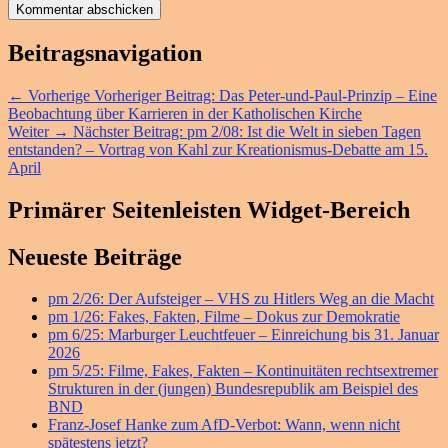
Beitragsnavigation
←
Vorherige
Vorheriger Beitrag:
Das Peter-und-Paul-Prinzip – Eine
Beobachtung über Karrieren in der Katholischen Kirche
Weiter
→
Nächster Beitrag:
pm 2/08: Ist die Welt in sieben Tagen
entstanden? – Vortrag von Kahl zur Kreationismus-Debatte am 15.
April
Primärer Seitenleisten Widget-Bereich
Neueste Beiträge
pm 2/26: Der Aufsteiger – VHS zu Hitlers Weg an die Macht
pm 1/26: Fakes, Fakten, Filme – Dokus zur Demokratie
pm 6/25: Marburger Leuchtfeuer – Einreichung bis 31. Januar
2026
pm 5/25: Filme, Fakes, Fakten – Kontinuitäten rechtsextremer
Strukturen in der (jungen) Bundesrepublik am Beispiel des
BND
Franz-Josef Hanke zum AfD-Verbot: Wann, wenn nicht
spätestens jetzt?