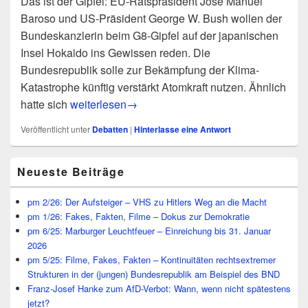
Das ist der Gipfel: EU-Ratspräsident Jose Manuel
Baroso und US-Präsident George W. Bush wollen der
Bundeskanzlerin beim G8-Gipfel auf der japanischen
Insel Hokaido ins Gewissen reden. Die
Bundesrepublik solle zur Bekämpfung der Klima-
Katastrophe künftig verstärkt Atomkraft nutzen. Ähnlich
Baroso und Bush blasen zum Halali auf den deu
hatte sich
weiterlesen
→
Veröffentlicht unter
Debatten
|
Hinterlasse eine Antwort
Primärer
Neueste Beiträge
Seitenleisten
Widget-
Bereich
pm 2/26: Der Aufsteiger – VHS zu Hitlers Weg an die Macht
pm 1/26: Fakes, Fakten, Filme – Dokus zur Demokratie
pm 6/25: Marburger Leuchtfeuer – Einreichung bis 31. Januar
2026
pm 5/25: Filme, Fakes, Fakten – Kontinuitäten rechtsextremer
Strukturen in der (jungen) Bundesrepublik am Beispiel des BND
Franz-Josef Hanke zum AfD-Verbot: Wann, wenn nicht spätestens
jetzt?