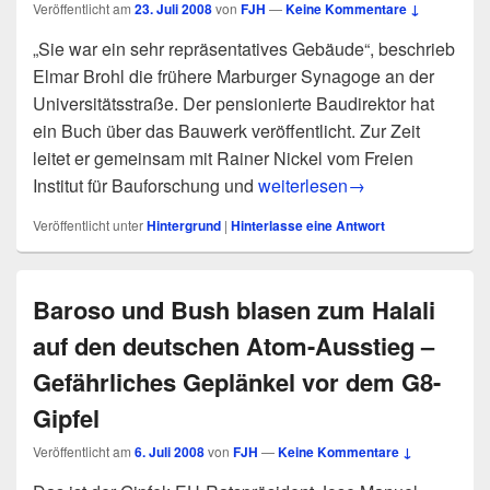
Veröffentlicht am
23. Juli 2008
von
FJH
—
Keine Kommentare ↓
„Sie war ein sehr repräsentatives Gebäude“, beschrieb
Elmar Brohl die frühere Marburger Synagoge an der
Universitätsstraße. Der pensionierte Baudirektor hat
ein Buch über das Bauwerk veröffentlicht. Zur Zeit
leitet er gemeinsam mit Rainer Nickel vom Freien
Grabung gegen Geschichtslosi
Institut für Bauforschung und
weiterlesen
→
Veröffentlicht unter
Hintergrund
|
Hinterlasse eine Antwort
Baroso und Bush blasen zum Halali
auf den deutschen Atom-Ausstieg –
Gefährliches Geplänkel vor dem G8-
Gipfel
Veröffentlicht am
6. Juli 2008
von
FJH
—
Keine Kommentare ↓