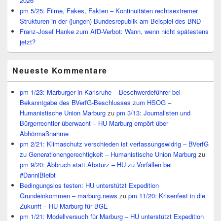
2026
pm 5/25: Filme, Fakes, Fakten – Kontinuitäten rechtsextremer
Strukturen in der (jungen) Bundesrepublik am Beispiel des BND
Franz-Josef Hanke zum AfD-Verbot: Wann, wenn nicht spätestens
jetzt?
Neueste Kommentare
pm 1/23: Marburger in Karlsruhe – Beschwerdeführer bei
Bekanntgabe des BVerfG-Beschlusses zum HSOG –
Humanistische Union Marburg
zu
pm 3/13: Journalisten und
Bürgerrechtler überwacht – HU Marburg empört über
Abhörmaßnahme
pm 2/21: Klimaschutz verschieden ist verfassungswidrig – BVerfG
zu Generationengerechtigkeit – Humanistische Union Marburg
zu
pm 9/20: Abbruch statt Absturz – HU zu Vorfällen bei
#DanniBleibt
Bedingungslos testen: HU unterstützt Expedition
Grundeinkommen – marburg.news
zu
pm 11/20: Krisenfest in die
Zukunft – HU Marburg für BGE
pm 1/21: Modellversuch für Marburg – HU unterstützt Expedition