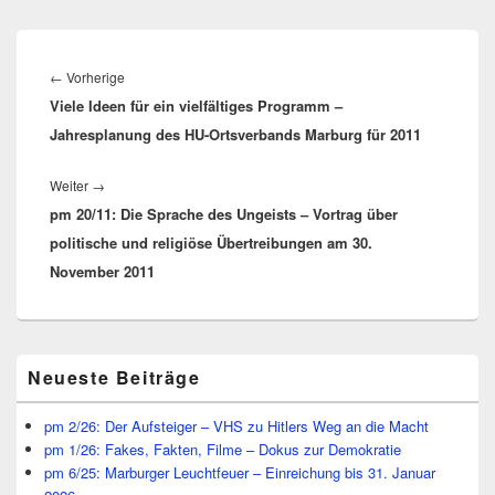
Beitragsnavigation
Vorheriger
←
Vorherige
Viele Ideen für ein vielfältiges Programm –
Beitrag:
Jahresplanung des HU-Ortsverbands Marburg für 2011
Nächster
Weiter
→
pm 20/11: Die Sprache des Ungeists – Vortrag über
Beitrag:
politische und religiöse Übertreibungen am 30.
November 2011
Primärer
Neueste Beiträge
Seitenleisten
Widget-
Bereich
pm 2/26: Der Aufsteiger – VHS zu Hitlers Weg an die Macht
pm 1/26: Fakes, Fakten, Filme – Dokus zur Demokratie
pm 6/25: Marburger Leuchtfeuer – Einreichung bis 31. Januar