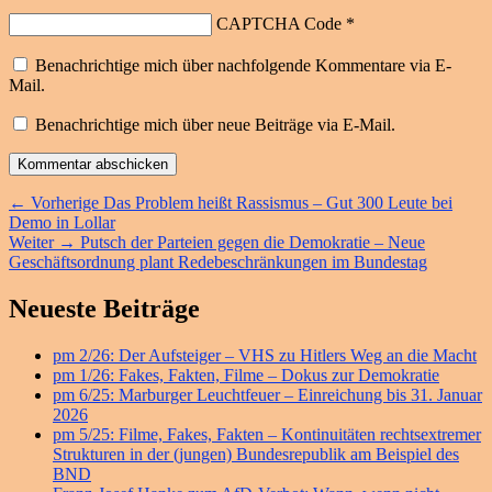
CAPTCHA Code
*
Benachrichtige mich über nachfolgende Kommentare via E-
Mail.
Benachrichtige mich über neue Beiträge via E-Mail.
Beitragsnavigation
Vorheriger
←
Vorherige
Das Problem heißt Rassismus – Gut 300 Leute bei
Beitrag:
Demo in Lollar
Nächster
Weiter
→
Putsch der Parteien gegen die Demokratie – Neue
Beitrag:
Geschäftsordnung plant Redebeschränkungen im Bundestag
Primärer
Neueste Beiträge
Seitenleisten
pm 2/26: Der Aufsteiger – VHS zu Hitlers Weg an die Macht
Widget-
pm 1/26: Fakes, Fakten, Filme – Dokus zur Demokratie
Bereich
pm 6/25: Marburger Leuchtfeuer – Einreichung bis 31. Januar
2026
pm 5/25: Filme, Fakes, Fakten – Kontinuitäten rechtsextremer
Strukturen in der (jungen) Bundesrepublik am Beispiel des
BND