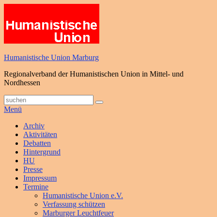
Zum
Inhalt
springen
Humanistische Union Marburg
Regionalverband der Humanistischen Union in Mittel- und
Nordhessen
Suche
Suchen
nach:
Menü
Primäres
Archiv
Aktivitäten
Menü
Debatten
Hintergrund
HU
Presse
Impressum
Termine
Humanistische Union e.V.
Verfassung schützen
Marburger Leuchtfeuer