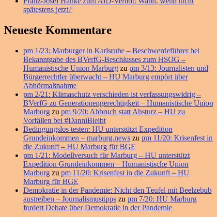
Franz-Josef Hanke zum AfD-Verbot: Wann, wenn nicht
spätestens jetzt?
Neueste Kommentare
pm 1/23: Marburger in Karlsruhe – Beschwerdeführer bei
Bekanntgabe des BVerfG-Beschlusses zum HSOG –
Humanistische Union Marburg
zu
pm 3/13: Journalisten und
Bürgerrechtler überwacht – HU Marburg empört über
Abhörmaßnahme
pm 2/21: Klimaschutz verschieden ist verfassungswidrig –
BVerfG zu Generationengerechtigkeit – Humanistische Union
Marburg
zu
pm 9/20: Abbruch statt Absturz – HU zu
Vorfällen bei #DanniBleibt
Bedingungslos testen: HU unterstützt Expedition
Grundeinkommen – marburg.news
zu
pm 11/20: Krisenfest in
die Zukunft – HU Marburg für BGE
pm 1/21: Modellversuch für Marburg – HU unterstützt
Expedition Grundeinkommen – Humanistische Union
Marburg
zu
pm 11/20: Krisenfest in die Zukunft – HU
Marburg für BGE
Demokratie in der Pandemie: Nicht den Teufel mit Beelzebub
austreiben – Journalismustipps
zu
pm 7/20: HU Marburg
fordert Debate über Demokratie in der Pandemie