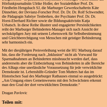
Hörfunkjournalistin Ulrike Holler, der Sozialethiker Prof. Dr.
Friedhelm Hengsbach SJ, die Marburger Gewerkschafterin Käte
Dinnebier, der Devianz-Forscher Prof. Dr. Dr. Dr. Rolf Schwendter,
die Pädagogin Sabriye Tenberken, der Psychiater Prof. Dr. Dr.
Horst-Eberhard Richter sowie die Bildungsaktivistin Katja
Urbatsch. In diese Reihe illustrer und engagierter Persönlichkeiten
reiht der Marburger Behinderten-Manager sich nach Ansicht der
sechsköpfigen Jury mit seinem Lebenswerk für Selbstbestimmung
und Gleichberechtigung von Menschen mit geistiger Behinderung
sehr harmonisch ein.
Mit der diesjährigen Preisverleihung weist die HU Marburg darauf
hin, dass die Forderung nach „Inklusion“ nicht als Vorwand für
Sparmaßnahmen an Behinderten missbraucht werden darf, dass
andererseits aber die Einbeziehung von Behinderten in alle Bereiche
des Alltags eine unerlässliche Voraussetzung für jede verwirklichte
Demokratie ist. Lebenshilfe-Gründer Tom Mutters hat das im
Historischen Saal des Marburger Rathauses einmal so ausgedrückt:
„Am Umgang eines Gemeinwesens mit den Schwächsten erkennt
man den Grad der dort verwirklichten Demokratie.“
Dragan Pavlovic
Teilen mit: