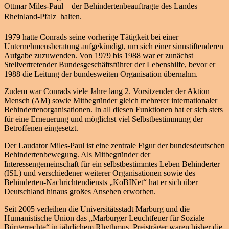
Ottmar Miles-Paul – der Behindertenbeauftragte des Landes
Rheinland-Pfalz  halten.
1979 hatte Conrads seine vorherige Tätigkeit bei einer
Unternehmensberatung aufgekündigt, um sich einer sinnstiftenderen
Aufgabe zuzuwenden. Von 1979 bis 1988 war er zunächst
Stellvertretender Bundesgeschäftsführer der Lebenshilfe, bevor er
1988 die Leitung der bundesweiten Organisation übernahm.
Zudem war Conrads viele Jahre lang 2. Vorsitzender der Aktion
Mensch (AM) sowie Mitbegründer gleich mehrerer internationaler
Behindertenorganisationen. In all diesen Funktionen hat er sich stets
für eine Erneuerung und möglichst viel Selbstbestimmung der
Betroffenen eingesetzt.
Der Laudator Miles-Paul ist eine zentrale Figur der bundesdeutschen
Behindertenbewegung. Als Mitbegründer der
Interessengemeinschaft für ein selbstbestimmtes Leben Behinderter
(ISL) und verschiedener weiterer Organisationen sowie des
Behinderten-Nachrichtendiensts „KoBINet“ hat er sich über
Deutschland hinaus großes Ansehen erworben.
Seit 2005 verleihen die Universitätsstadt Marburg und die
Humanistische Union das „Marburger Leuchtfeuer für Soziale
Bürgerrechte“ in jährlichem Rhythmus. Preisträger waren bisher die