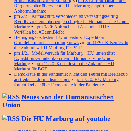
Humanistische Union Marburg
zu
pm 3/13: Journalisten und
Bürgerrechtler überwacht – HU Marburg empört über
Abhörmaßnahme
pm 2/21: Klimaschutz verschieden ist verfassungswidrig –
BVerfG zu Generationengerechtigkeit – Humanistische Union
Marburg
zu
pm 9/20: Abbruch statt Absturz – HU zu
Vorfällen bei #DanniBleibt
Bedingungslos testen: HU unterstützt Expedition
Grundeinkommen – marburg.news
zu
pm 11/20: Krisenfest in
die Zukunft – HU Marburg für BGE
pm 1/21: Modellversuch für Marburg – HU unterstützt
Expedition Grundeinkommen – Humanistische Union
Marburg
zu
pm 11/20: Krisenfest in die Zukunft – HU
Marburg für BGE
Demokratie in der Pandemie: Nicht den Teufel mit Beelzebub
austreiben – Journalismustipps
zu
pm 7/20: HU Marburg
fordert Debate über Demokratie in der Pandemie
Neues von der Humanistischen
Union
Die HU Marburg auf youtube