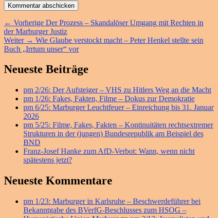
Beitragsnavigation
Vorheriger
←
Vorherige
Der Prozess – Skandalöser Umgang mit Rechten in
Beitrag:
der Marburger Justiz
Nächster
Weiter
→
Wie Glaube verstockt macht – Peter Henkel stellte sein
Beitrag:
Buch „Irrtum unser“ vor
Primärer
Neueste Beiträge
Seitenleisten
pm 2/26: Der Aufsteiger – VHS zu Hitlers Weg an die Macht
Widget-
pm 1/26: Fakes, Fakten, Filme – Dokus zur Demokratie
Bereich
pm 6/25: Marburger Leuchtfeuer – Einreichung bis 31. Januar
2026
pm 5/25: Filme, Fakes, Fakten – Kontinuitäten rechtsextremer
Strukturen in der (jungen) Bundesrepublik am Beispiel des
BND
Franz-Josef Hanke zum AfD-Verbot: Wann, wenn nicht
spätestens jetzt?
Neueste Kommentare
pm 1/23: Marburger in Karlsruhe – Beschwerdeführer bei
Bekanntgabe des BVerfG-Beschlusses zum HSOG –