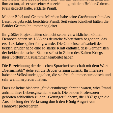
ihm zu tun, als er vor seiner Auszeichnung mit dem Brüder-Grimm-
Preis gedacht hatte, erklärte Prantl.
Mit der Bibel und Grimms Märchen habe seine Großmutter ihm das
Lesen beigebracht, berichtete Prantl. Seit seiner Kindheit hätten die
Brüder Grimm ihn immer begleitet.
Ihr größtes Projekt hätten sie nicht selber verwirklichen können.
Dennoch hätten sie 1838 das deutsche Wörterbuch begonnen, das
erst 123 Jahre später fertig wurde. Die Gemeinschaftsarbeit der
beiden Brüder habe eine so starke Kraft entfaltet, dass Germanisten
der beiden deutschen Staaten selbst in Zeiten des Kalten Kriegs an
ihrer Fortführung zusammengearbeitet haben.
Die Bezeichnung der deutschen Sprachwissenschaft mit dem Wort
„Germanistik“ gehe auf die Brüder Grimm zurück. Ihr Interesse
habe der Volkskunde gegolten, die sie freilich immer europäisch und
sehr weit interpretiert hätten.
Dass sie keine biederen „Studierstubengelehrten“ waren, wies Prantl
anhand ihrer Lebensgeschichte nach. Die beiden Professoren
gehörten schließlich zu den „Göttinger Sieben“, die 1837 gegen die
Aushebelung der Verfassung durch den König August von
Hannover protestierten.