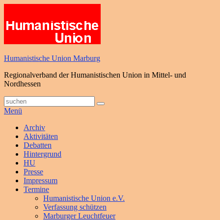
Zum
Inhalt
springen
Humanistische Union Marburg
Regionalverband der Humanistischen Union in Mittel- und
Nordhessen
Suche
Suchen
nach:
Menü
Primäres
Archiv
Aktivitäten
Menü
Debatten
Hintergrund
HU
Presse
Impressum
Termine
Humanistische Union e.V.
Verfassung schützen
Marburger Leuchtfeuer