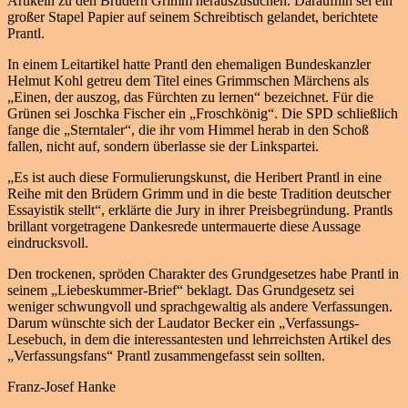
Artikeln zu den Brüdern Grimm herauszusuchen. Daraufhin sei ein
großer Stapel Papier auf seinem Schreibtisch gelandet, berichtete
Prantl.
In einem Leitartikel hatte Prantl den ehemaligen Bundeskanzler
Helmut Kohl getreu dem Titel eines Grimmschen Märchens als
„Einen, der auszog, das Fürchten zu lernen“ bezeichnet. Für die
Grünen sei Joschka Fischer ein „Froschkönig“. Die SPD schließlich
fange die „Sterntaler“, die ihr vom Himmel herab in den Schoß
fallen, nicht auf, sondern überlasse sie der Linkspartei.
„Es ist auch diese Formulierungskunst, die Heribert Prantl in eine
Reihe mit den Brüdern Grimm und in die beste Tradition deutscher
Essayistik stellt“, erklärte die Jury in ihrer Preisbegründung. Prantls
brillant vorgetragene Dankesrede untermauerte diese Aussage
eindrucksvoll.
Den trockenen, spröden Charakter des Grundgesetzes habe Prantl in
seinem „Liebeskummer-Brief“ beklagt. Das Grundgesetz sei
weniger schwungvoll und sprachgewaltig als andere Verfassungen.
Darum wünschte sich der Laudator Becker ein „Verfassungs-
Lesebuch, in dem die interessantesten und lehrreichsten Artikel des
„Verfassungsfans“ Prantl zusammengefasst sein sollten.
Franz-Josef Hanke