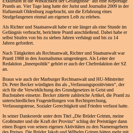
Exkursion in die Wirklichkeit der Gefängnisse“ auf eine Reportage
Prantls an. Vier Tage lang hatte der Jurist und Journalist 2009 in der
Haftanstalt Oldenburg zugebracht, um die Erfahrung eines
Strafgefangenen einmal am eigenen Leib zu erleben.
Als Richter und Staatsanwalt habe er nie länger als eine Stunde im
Gefängnis verbracht, berichtete Prantl anschließend. Dabei habe er
selbst Strafen von bis zu sieben Jahren verhängt und bis zu 14
Jahren gefordert.
Nach Tätigkeiten als Rechtsanwalt, Richter und Staatsanwalt war
Prantl 1988 in den Journalismus umgestiegen. Als Leiter der
Redaktion „Innenpolitik“ gehört er auch der Chefredaktion der SZ
an.
Braun wie auch der Marburger Rechtsanwalt und HU-Mitstreiter
Dr. Peter Becker würdigten ihn als „Verfassungspositivisten“, der
sich für die Verwirklichung des Grundgesetzes in Geist und
Buchstaben einsetze. Becker zitierte zahlreiche Artikel, die Prantl zu
unterschiedlichen Fragestellungen von Rechtsprechung,
Verfassungstreue, Sozialer Gerechtigkeit und Frieden verfasst hatte.
In seiner Dankesrede unter dem Titel „Die Brüder Grimm, meine
Großmutter und die Kraft der Provinz“ schlug der Preisträger dann
einen Bogen von seinen eigenen Aktivitäten zu den Namensgebern
des Preises. Die Brüder Jakob und Wilhelm Grimm hätten mehr mit