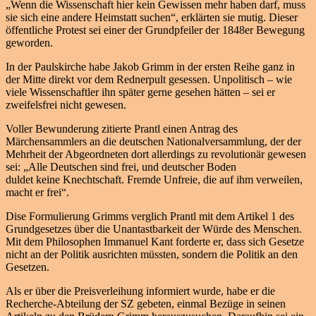
„Wenn die Wissenschaft hier kein Gewissen mehr haben darf, muss
sie sich eine andere Heimstatt suchen“, erklärten sie mutig. Dieser
öffentliche Protest sei einer der Grundpfeiler der 1848er Bewegung
geworden.
In der Paulskirche habe Jakob Grimm in der ersten Reihe ganz in
der Mitte direkt vor dem Rednerpult gesessen. Unpolitisch – wie
viele Wissenschaftler ihn später gerne gesehen hätten – sei er
zweifelsfrei nicht gewesen.
Voller Bewunderung zitierte Prantl einen Antrag des
Märchensammlers an die deutschen Nationalversammlung, der der
Mehrheit der Abgeordneten dort allerdings zu revolutionär gewesen
sei: „Alle Deutschen sind frei, und deutscher Boden
duldet keine Knechtschaft. Fremde Unfreie, die auf ihm verweilen,
macht er frei“.
Dise Formulierung Grimms verglich Prantl mit dem Artikel 1 des
Grundgesetzes über die Unantastbarkeit der Würde des Menschen.
Mit dem Philosophen Immanuel Kant forderte er, dass sich Gesetze
nicht an der Politik ausrichten müssten, sondern die Politik an den
Gesetzen.
Als er über die Preisverleihung informiert wurde, habe er die
Recherche-Abteilung der SZ gebeten, einmal Bezüge in seinen