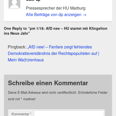
T
a
w
c
Pressesprecher der HU Marburg
i
e
t
b
Alle Beiträge von dp anzeigen
→
t
o
e
o
r
k
z
z
One Reply to “pm 1/18: AfD nee – HU startet mit Klingelton
u
u
ins Neue Jahr”
t
t
e
e
i
i
l
l
Pingback:
„AfD nee! – Fanfare zeigt fehlendes
e
e
n
n
Demokratieverständnis der Rechtspopulisten auf |
(
(
W
W
Mein Wa(h)renhaus
i
i
r
r
d
d
i
i
n
n
n
n
e
e
Schreibe einen Kommentar
u
u
e
e
m
m
Deine E-Mail-Adresse wird nicht veröffentlicht.
Erforderliche Felder
F
F
e
e
sind mit
*
markiert
n
n
s
s
t
t
e
e
Kommentar
*
r
r