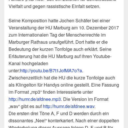
Vielfalt und gegen rassistische Einfalt setzen.
Seine Komposition hatte Jochen Schäfer bei einer
Veranstaltung der HU Marburg am 10. Dezember 2017
zum Internationalen Tag der Menschenrechte im
Marburger Rathaus uraufgeführt. Dort hatte er die
Bedeutung der kurzen Tonfolge auch erklärt. Seine
Erläuterung hat die HU Marburg auf ihren Youtube-
Kanal hochgeladen
unter:
http://youtu.be/B7t1JofMA7o?a
.
Zwischenzeitlich hat die HU die kurze Tonfolge auch
als Klingelton für Handys online gestellt. Eine Fassung
im Format „mp3“ finden Interessierte unter
http://humr.de/afdnee.mp3
. Die Version im Format
„wav“ gibt es auf
http://humr.de/afdnee.wav
.
Die ersten drei Töne A, F und D werden durch ein
dissonantes „Nee!“ konterkariert. Nach einer doppelten
Wiederholung dieser Aussage folgen D, F und B für