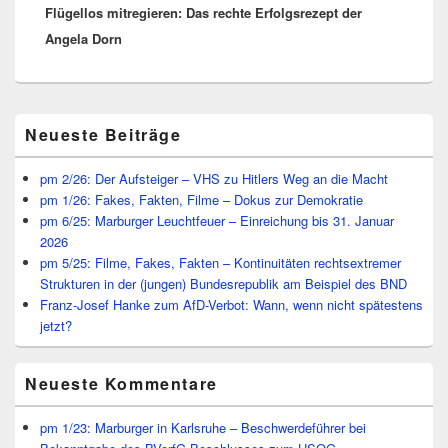
Flügellos mitregieren: Das rechte Erfolgsrezept der
Beitrag:
Angela Dorn
Primärer
Neueste Beiträge
Seitenleisten
Widget-
Bereich
pm 2/26: Der Aufsteiger – VHS zu Hitlers Weg an die Macht
pm 1/26: Fakes, Fakten, Filme – Dokus zur Demokratie
pm 6/25: Marburger Leuchtfeuer – Einreichung bis 31. Januar
2026
pm 5/25: Filme, Fakes, Fakten – Kontinuitäten rechtsextremer
Strukturen in der (jungen) Bundesrepublik am Beispiel des BND
Franz-Josef Hanke zum AfD-Verbot: Wann, wenn nicht spätestens
jetzt?
Neueste Kommentare
pm 1/23: Marburger in Karlsruhe – Beschwerdeführer bei