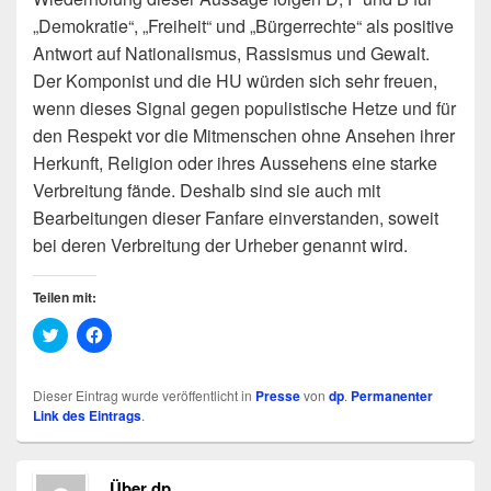
„Demokratie“, „Freiheit“ und „Bürgerrechte“ als positive
Antwort auf Nationalismus, Rassismus und Gewalt.
Der Komponist und die HU würden sich sehr freuen,
wenn dieses Signal gegen populistische Hetze und für
den Respekt vor die Mitmenschen ohne Ansehen ihrer
Herkunft, Religion oder ihres Aussehens eine starke
Verbreitung fände. Deshalb sind sie auch mit
Bearbeitungen dieser Fanfare einverstanden, soweit
bei deren Verbreitung der Urheber genannt wird.
Teilen mit:
K
K
l
l
i
i
c
c
k
k
Dieser Eintrag wurde veröffentlicht in
Presse
von
dp
.
Permanenter
,
,
Link des Eintrags
.
u
u
m
m
ü
a
b
u
e
f
Über dp
r
F