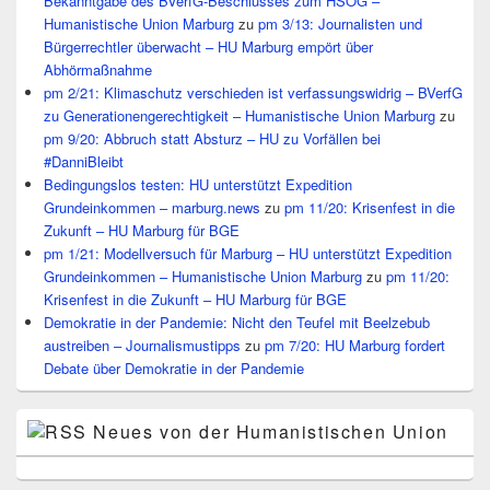
Bekanntgabe des BVerfG-Beschlusses zum HSOG –
Humanistische Union Marburg
zu
pm 3/13: Journalisten und
Bürgerrechtler überwacht – HU Marburg empört über
Abhörmaßnahme
pm 2/21: Klimaschutz verschieden ist verfassungswidrig – BVerfG
zu Generationengerechtigkeit – Humanistische Union Marburg
zu
pm 9/20: Abbruch statt Absturz – HU zu Vorfällen bei
#DanniBleibt
Bedingungslos testen: HU unterstützt Expedition
Grundeinkommen – marburg.news
zu
pm 11/20: Krisenfest in die
Zukunft – HU Marburg für BGE
pm 1/21: Modellversuch für Marburg – HU unterstützt Expedition
Grundeinkommen – Humanistische Union Marburg
zu
pm 11/20:
Krisenfest in die Zukunft – HU Marburg für BGE
Demokratie in der Pandemie: Nicht den Teufel mit Beelzebub
austreiben – Journalismustipps
zu
pm 7/20: HU Marburg fordert
Debate über Demokratie in der Pandemie
Neues von der Humanistischen Union