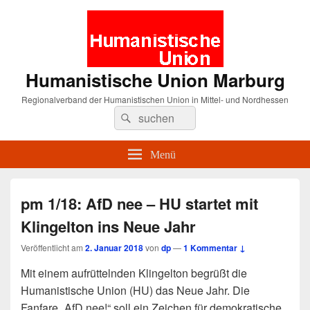
Humanistische Union Marburg
Regionalverband der Humanistischen Union in Mittel- und Nordhessen
Suche
Suchen
nach:
Menü
pm 1/18: AfD nee – HU startet mit
Klingelton ins Neue Jahr
Veröffentlicht am
2. Januar 2018
von
dp
—
1 Kommentar ↓
Mit einem aufrüttelnden Klingelton begrüßt die
Humanistische Union (HU) das Neue Jahr. Die
Fanfare „AfD nee!“ soll ein Zeichen für demokratische