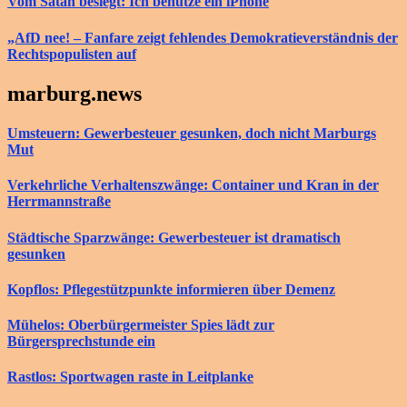
Vom Satan besiegt: Ich benutze ein iPhone
„AfD nee! – Fanfare zeigt fehlendes Demokratieverständnis der
Rechtspopulisten auf
marburg.news
Umsteuern: Gewerbesteuer gesunken, doch nicht Marburgs
Mut
Verkehrliche Verhaltenszwänge: Container und Kran in der
Herrmannstraße
Städtische Sparzwänge: Gewerbesteuer ist dramatisch
gesunken
Kopflos: Pflegestützpunkte informieren über Demenz
Mühelos: Oberbürgermeister Spies lädt zur
Bürgersprechstunde ein
Rastlos: Sportwagen raste in Leitplanke