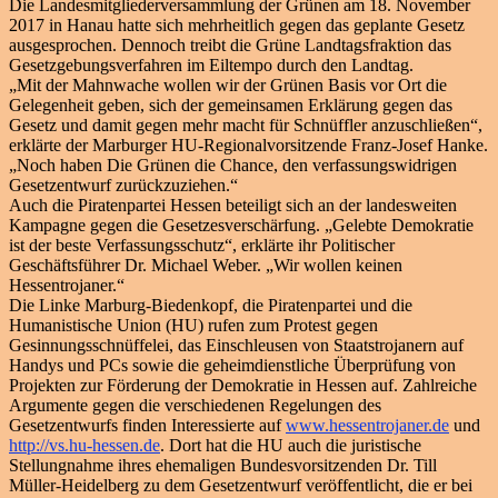
Die Landesmitgliederversammlung der Grünen am 18. November
2017 in Hanau hatte sich mehrheitlich gegen das geplante Gesetz
ausgesprochen. Dennoch treibt die Grüne Landtagsfraktion das
Gesetzgebungsverfahren im Eiltempo durch den Landtag.
„Mit der Mahnwache wollen wir der Grünen Basis vor Ort die
Gelegenheit geben, sich der gemeinsamen Erklärung gegen das
Gesetz und damit gegen mehr macht für Schnüffler anzuschließen“,
erklärte der Marburger HU-Regionalvorsitzende Franz-Josef Hanke.
„Noch haben Die Grünen die Chance, den verfassungswidrigen
Gesetzentwurf zurückzuziehen.“
Auch die Piratenpartei Hessen beteiligt sich an der landesweiten
Kampagne gegen die Gesetzesverschärfung. „Gelebte Demokratie
ist der beste Verfassungsschutz“, erklärte ihr Politischer
Geschäftsführer Dr. Michael Weber. „Wir wollen keinen
Hessentrojaner.“
Die Linke Marburg-Biedenkopf, die Piratenpartei und die
Humanistische Union (HU) rufen zum Protest gegen
Gesinnungsschnüffelei, das Einschleusen von Staatstrojanern auf
Handys und PCs sowie die geheimdienstliche Überprüfung von
Projekten zur Förderung der Demokratie in Hessen auf. Zahlreiche
Argumente gegen die verschiedenen Regelungen des
Gesetzentwurfs finden Interessierte auf
www.hessentrojaner.de
und
http://vs.hu-hessen.de
. Dort hat die HU auch die juristische
Stellungnahme ihres ehemaligen Bundesvorsitzenden Dr. Till
Müller-Heidelberg zu dem Gesetzentwurf veröffentlicht, die er bei