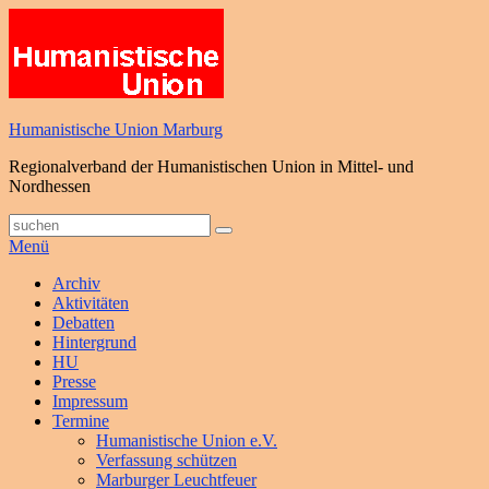
Zum
Inhalt
springen
Humanistische Union Marburg
Regionalverband der Humanistischen Union in Mittel- und
Nordhessen
Suche
Suchen
nach:
Menü
Primäres
Archiv
Aktivitäten
Menü
Debatten
Hintergrund
HU
Presse
Impressum
Termine
Humanistische Union e.V.
Verfassung schützen
Marburger Leuchtfeuer