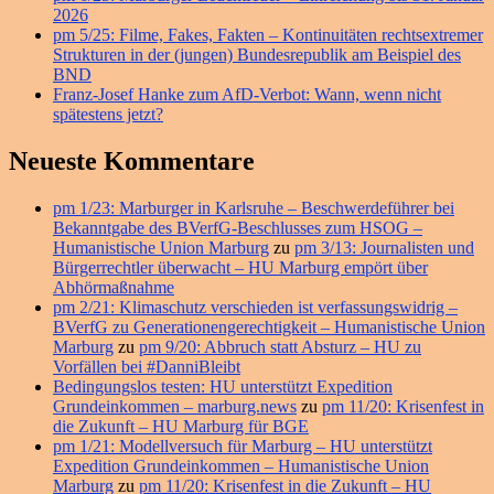
2026
pm 5/25: Filme, Fakes, Fakten – Kontinuitäten rechtsextremer
Strukturen in der (jungen) Bundesrepublik am Beispiel des
BND
Franz-Josef Hanke zum AfD-Verbot: Wann, wenn nicht
spätestens jetzt?
Neueste Kommentare
pm 1/23: Marburger in Karlsruhe – Beschwerdeführer bei
Bekanntgabe des BVerfG-Beschlusses zum HSOG –
Humanistische Union Marburg
zu
pm 3/13: Journalisten und
Bürgerrechtler überwacht – HU Marburg empört über
Abhörmaßnahme
pm 2/21: Klimaschutz verschieden ist verfassungswidrig –
BVerfG zu Generationengerechtigkeit – Humanistische Union
Marburg
zu
pm 9/20: Abbruch statt Absturz – HU zu
Vorfällen bei #DanniBleibt
Bedingungslos testen: HU unterstützt Expedition
Grundeinkommen – marburg.news
zu
pm 11/20: Krisenfest in
die Zukunft – HU Marburg für BGE
pm 1/21: Modellversuch für Marburg – HU unterstützt
Expedition Grundeinkommen – Humanistische Union
Marburg
zu
pm 11/20: Krisenfest in die Zukunft – HU