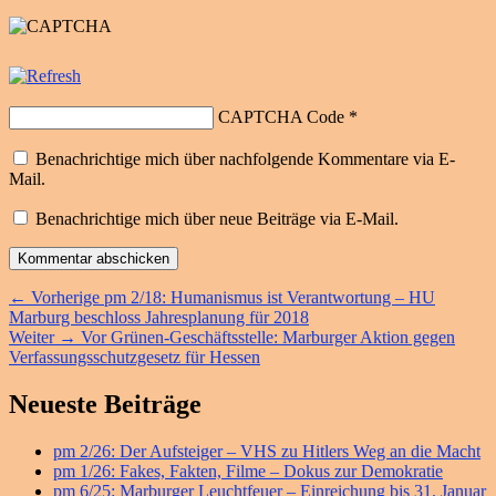
CAPTCHA Code
*
Benachrichtige mich über nachfolgende Kommentare via E-
Mail.
Benachrichtige mich über neue Beiträge via E-Mail.
Beitragsnavigation
Vorheriger
←
Vorherige
pm 2/18: Humanismus ist Verantwortung – HU
Beitrag:
Marburg beschloss Jahresplanung für 2018
Nächster
Weiter
→
Vor Grünen-Geschäftsstelle: Marburger Aktion gegen
Beitrag:
Verfassungsschutzgesetz für Hessen
Primärer
Neueste Beiträge
Seitenleisten
pm 2/26: Der Aufsteiger – VHS zu Hitlers Weg an die Macht
Widget-
pm 1/26: Fakes, Fakten, Filme – Dokus zur Demokratie
Bereich
pm 6/25: Marburger Leuchtfeuer – Einreichung bis 31. Januar