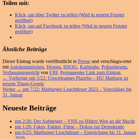
Teilen mit:
Klick, um über Twitter zu teilen (Wird in neuem Fenster
geöffnet)
Klick, um auf Facebook zu teilen (Wird in neuem Fenster
geöffnet)
Ähnliche Beiträge
Dieser Eintrag wurde veröffentlicht in
Presse
und verschlagwortet
mit
Autokennzeichen
,
Hessen
,
HSOG
,
Karlsruhe
,
Polizeigesetz
,
Verfassungsgericht
von
FJH
.
Permanenter Link zum Eintrag
.
Beitragsnavigation
Vorheriger
←
Vorherige
pm 5/22: Unwirksames Plazebo – HU Marburg zu
Beitrag:
neuem Triage-Gesetz
Nächster
Weiter
→
pm 7/22: Marburger Leuchtfeuer 2023 – Vorschläge bis
Beitrag:
31. Januar
Primärer
Neueste Beiträge
Seitenleisten
pm 2/26: Der Aufsteiger – VHS zu Hitlers Weg an die Macht
Widget-
pm 1/26: Fakes, Fakten, Filme – Dokus zur Demokratie
Bereich
pm 6/25: Marburger Leuchtfeuer – Einreichung bis 31. Januar
2026