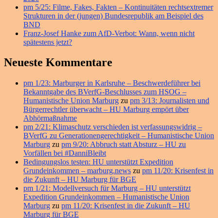
pm 5/25: Filme, Fakes, Fakten – Kontinuitäten rechtsextremer
Strukturen in der (jungen) Bundesrepublik am Beispiel des
BND
Franz-Josef Hanke zum AfD-Verbot: Wann, wenn nicht
spätestens jetzt?
Neueste Kommentare
pm 1/23: Marburger in Karlsruhe – Beschwerdeführer bei
Bekanntgabe des BVerfG-Beschlusses zum HSOG –
Humanistische Union Marburg
zu
pm 3/13: Journalisten und
Bürgerrechtler überwacht – HU Marburg empört über
Abhörmaßnahme
pm 2/21: Klimaschutz verschieden ist verfassungswidrig –
BVerfG zu Generationengerechtigkeit – Humanistische Union
Marburg
zu
pm 9/20: Abbruch statt Absturz – HU zu
Vorfällen bei #DanniBleibt
Bedingungslos testen: HU unterstützt Expedition
Grundeinkommen – marburg.news
zu
pm 11/20: Krisenfest in
die Zukunft – HU Marburg für BGE
pm 1/21: Modellversuch für Marburg – HU unterstützt
Expedition Grundeinkommen – Humanistische Union
Marburg
zu
pm 11/20: Krisenfest in die Zukunft – HU
Marburg für BGE