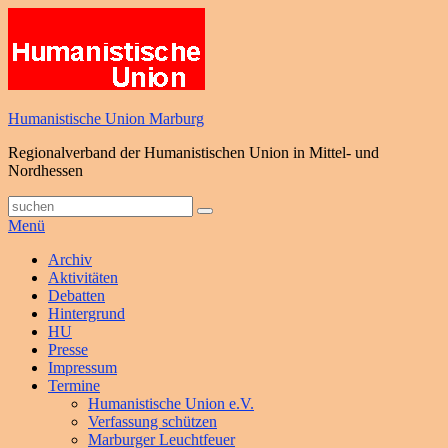
Zum
Inhalt
springen
Humanistische Union Marburg
Regionalverband der Humanistischen Union in Mittel- und
Nordhessen
Suche
Suchen
nach:
Menü
Primäres
Archiv
Aktivitäten
Menü
Debatten
Hintergrund
HU
Presse
Impressum
Termine
Humanistische Union e.V.
Verfassung schützen
Marburger Leuchtfeuer