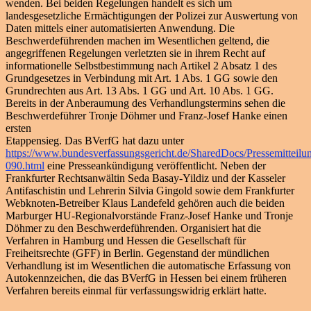
wenden. Bei beiden Regelungen handelt es sich um
landesgesetzliche Ermächtigungen der Polizei zur Auswertung von
Daten mittels einer automatisierten Anwendung. Die
Beschwerdeführenden machen im Wesentlichen geltend, die
angegriffenen Regelungen verletzten sie in ihrem Recht auf
informationelle Selbstbestimmung nach Artikel 2 Absatz 1 des
Grundgesetzes in Verbindung mit Art. 1 Abs. 1 GG sowie den
Grundrechten aus Art. 13 Abs. 1 GG und Art. 10 Abs. 1 GG.
Bereits in der Anberaumung des Verhandlungstermins sehen die
Beschwerdeführer Tronje Döhmer und Franz-Josef Hanke einen
ersten
Etappensieg. Das BVerfG hat dazu unter
https://www.bundesverfassungsgericht.de/SharedDocs/Pressemitteil
090.html
eine Presseankündigung veröffentlicht. Neben der
Frankfurter Rechtsanwältin Seda Basay-Yildiz und der Kasseler
Antifaschistin und Lehrerin Silvia Gingold sowie dem Frankfurter
Webknoten-Betreiber Klaus Landefeld gehören auch die beiden
Marburger HU-Regionalvorstände Franz-Josef Hanke und Tronje
Döhmer zu den Beschwerdeführenden. Organisiert hat die
Verfahren in Hamburg und Hessen die Gesellschaft für
Freiheitsrechte (GFF) in Berlin. Gegenstand der mündlichen
Verhandlung ist im Wesentlichen die automatische Erfassung von
Autokennzeichen, die das BVerfG in Hessen bei einem früheren
Verfahren bereits einmal für verfassungswidrig erklärt hatte.