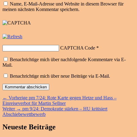
Name, E-Mail-Adresse und Website in diesem Browser für
meinen nächsten Kommentar speichern.
CAPTCHA Code
*
Benachrichtige mich über nachfolgende Kommentare via E-
Mail.
Benachrichtige mich über neue Beiträge via E-Mail.
Beitragsnavigation
Vorheriger
←
Vorherige
pm 7/24: Rote Karte gegen Hetze und Hass –
Beitrag:
Einreiseverbot für Martin Sellner
Nächster
Weiter
→
pm 9/24: Demokratie stärken – HU kritisiert
Beitrag:
Abschiebewettbewerb
Primärer
Neueste Beiträge
Seitenleisten