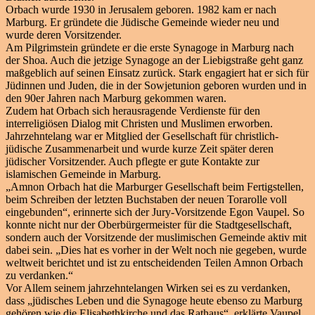
Orbach wurde 1930 in Jerusalem geboren. 1982 kam er nach
Marburg. Er gründete die Jüdische Gemeinde wieder neu und
wurde deren Vorsitzender.
Am Pilgrimstein gründete er die erste Synagoge in Marburg nach
der Shoa. Auch die jetzige Synagoge an der Liebigstraße geht ganz
maßgeblich auf seinen Einsatz zurück. Stark engagiert hat er sich für
Jüdinnen und Juden, die in der Sowjetunion geboren wurden und in
den 90er Jahren nach Marburg gekommen waren.
Zudem hat Orbach sich herausragende Verdienste für den
interreligiösen Dialog mit Christen und Muslimen erworben.
Jahrzehntelang war er Mitglied der Gesellschaft für christlich-
jüdische Zusammenarbeit und wurde kurze Zeit später deren
jüdischer Vorsitzender. Auch pflegte er gute Kontakte zur
islamischen Gemeinde in Marburg.
„Amnon Orbach hat die Marburger Gesellschaft beim Fertigstellen,
beim Schreiben der letzten Buchstaben der neuen Torarolle voll
eingebunden“, erinnerte sich der Jury-Vorsitzende Egon Vaupel. So
konnte nicht nur der Oberbürgermeister für die Stadtgesellschaft,
sondern auch der Vorsitzende der muslimischen Gemeinde aktiv mit
dabei sein. „Dies hat es vorher in der Welt noch nie gegeben, wurde
weltweit berichtet und ist zu entscheidenden Teilen Amnon Orbach
zu verdanken.“
Vor Allem seinem jahrzehntelangen Wirken sei es zu verdanken,
dass „jüdisches Leben und die Synagoge heute ebenso zu Marburg
gehören wie die Elisabethkirche und das Rathaus“, erklärte Vaupel