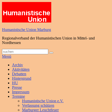
Zum
Inhalt
springen
Humanistische Union Marburg
Regionalverband der Humanistischen Union in Mittel- und
Nordhessen
Suche
Suchen
nach:
Menü
Primäres
Archiv
Aktivitäten
Menü
Debatten
Hintergrund
HU
Presse
Impressum
Termine
Humanistische Union e.V.
Verfassung schützen
Marburger Leuchtfeuer