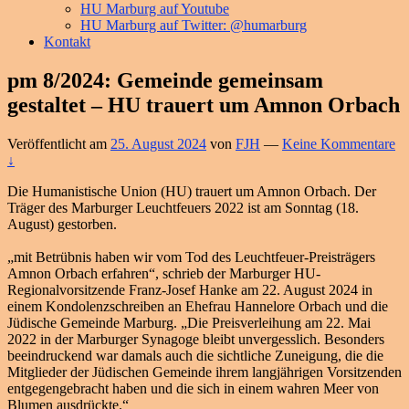
HU Marburg auf Youtube
HU Marburg auf Twitter: @humarburg
Kontakt
pm 8/2024: Gemeinde gemeinsam
gestaltet – HU trauert um Amnon Orbach
Veröffentlicht am
25. August 2024
von
FJH
—
Keine Kommentare
↓
Die Humanistische Union (HU) trauert um Amnon Orbach. Der
Träger des Marburger Leuchtfeuers 2022 ist am Sonntag (18.
August) gestorben.
„mit Betrübnis haben wir vom Tod des Leuchtfeuer-Preisträgers
Amnon Orbach erfahren“, schrieb der Marburger HU-
Regionalvorsitzende Franz-Josef Hanke am 22. August 2024 in
einem Kondolenzschreiben an Ehefrau Hannelore Orbach und die
Jüdische Gemeinde Marburg. „Die Preisverleihung am 22. Mai
2022 in der Marburger Synagoge bleibt unvergesslich. Besonders
beeindruckend war damals auch die sichtliche Zuneigung, die die
Mitglieder der Jüdischen Gemeinde ihrem langjährigen Vorsitzenden
entgegengebracht haben und die sich in einem wahren Meer von
Blumen ausdrückte.“