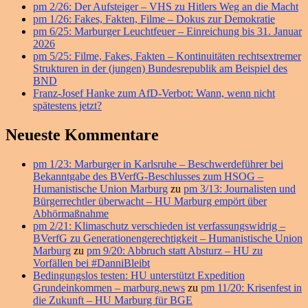
pm 2/26: Der Aufsteiger – VHS zu Hitlers Weg an die Macht
Widget-
pm 1/26: Fakes, Fakten, Filme – Dokus zur Demokratie
Bereich
pm 6/25: Marburger Leuchtfeuer – Einreichung bis 31. Januar
2026
pm 5/25: Filme, Fakes, Fakten – Kontinuitäten rechtsextremer
Strukturen in der (jungen) Bundesrepublik am Beispiel des
BND
Franz-Josef Hanke zum AfD-Verbot: Wann, wenn nicht
spätestens jetzt?
Neueste Kommentare
pm 1/23: Marburger in Karlsruhe – Beschwerdeführer bei
Bekanntgabe des BVerfG-Beschlusses zum HSOG –
Humanistische Union Marburg
zu
pm 3/13: Journalisten und
Bürgerrechtler überwacht – HU Marburg empört über
Abhörmaßnahme
pm 2/21: Klimaschutz verschieden ist verfassungswidrig –
BVerfG zu Generationengerechtigkeit – Humanistische Union
Marburg
zu
pm 9/20: Abbruch statt Absturz – HU zu
Vorfällen bei #DanniBleibt
Bedingungslos testen: HU unterstützt Expedition
Grundeinkommen – marburg.news
zu
pm 11/20: Krisenfest in
die Zukunft – HU Marburg für BGE