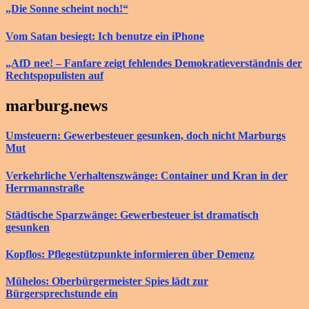
„Die Sonne scheint noch!“
Vom Satan besiegt: Ich benutze ein iPhone
„AfD nee! – Fanfare zeigt fehlendes Demokratieverständnis der
Rechtspopulisten auf
marburg.news
Umsteuern: Gewerbesteuer gesunken, doch nicht Marburgs
Mut
Verkehrliche Verhaltenszwänge: Container und Kran in der
Herrmannstraße
Städtische Sparzwänge: Gewerbesteuer ist dramatisch
gesunken
Kopflos: Pflegestützpunkte informieren über Demenz
Mühelos: Oberbürgermeister Spies lädt zur
Bürgersprechstunde ein