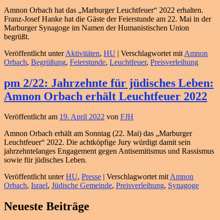
Amnon Orbach hat das „Marburger Leuchtfeuer“ 2022 erhalten.
Franz-Josef Hanke hat die Gäste der Feierstunde am 22. Mai in der
Marburger Synagoge im Namen der Humanistischen Union
begrüßt.
Veröffentlicht unter
Aktivitäten
,
HU
|
Verschlagwortet mit
Amnon
Orbach
,
Begrüßung
,
Feierstunde
,
Leuchtfeuer
,
Preisverleihung
pm 2/22: Jahrzehnte für jüdisches Leben:
Amnon Orbach erhält Leuchtfeuer 2022
Veröffentlicht am
19. April 2022
von
FJH
Amnon Orbach erhält am Sonntag (22. Mai) das „Marburger
Leuchtfeuer“ 2022. Die achtköpfige Jury würdigt damit sein
jahrzehntelanges Engagement gegen Antisemitismus und Rassismus
sowie für jüdisches Leben.
Veröffentlicht unter
HU
,
Presse
|
Verschlagwortet mit
Amnon
Orbach
,
Israel
,
Jüdische Gemeinde
,
Preisverleihung
,
Synagoge
Primärer
Neueste Beiträge
Seitenleisten