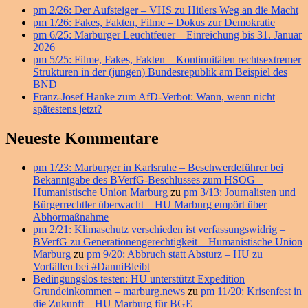
pm 2/26: Der Aufsteiger – VHS zu Hitlers Weg an die Macht
Widget-
pm 1/26: Fakes, Fakten, Filme – Dokus zur Demokratie
Bereich
pm 6/25: Marburger Leuchtfeuer – Einreichung bis 31. Januar
2026
pm 5/25: Filme, Fakes, Fakten – Kontinuitäten rechtsextremer
Strukturen in der (jungen) Bundesrepublik am Beispiel des
BND
Franz-Josef Hanke zum AfD-Verbot: Wann, wenn nicht
spätestens jetzt?
Neueste Kommentare
pm 1/23: Marburger in Karlsruhe – Beschwerdeführer bei
Bekanntgabe des BVerfG-Beschlusses zum HSOG –
Humanistische Union Marburg
zu
pm 3/13: Journalisten und
Bürgerrechtler überwacht – HU Marburg empört über
Abhörmaßnahme
pm 2/21: Klimaschutz verschieden ist verfassungswidrig –
BVerfG zu Generationengerechtigkeit – Humanistische Union
Marburg
zu
pm 9/20: Abbruch statt Absturz – HU zu
Vorfällen bei #DanniBleibt
Bedingungslos testen: HU unterstützt Expedition
Grundeinkommen – marburg.news
zu
pm 11/20: Krisenfest in
die Zukunft – HU Marburg für BGE