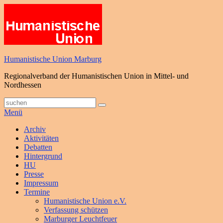
Zum
Inhalt
springen
Humanistische Union Marburg
Regionalverband der Humanistischen Union in Mittel- und
Nordhessen
Suche
Suchen
nach:
Menü
Primäres
Archiv
Aktivitäten
Menü
Debatten
Hintergrund
HU
Presse
Impressum
Termine
Humanistische Union e.V.
Verfassung schützen
Marburger Leuchtfeuer