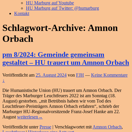
HU Marburg auf Youtube
HU Marburg auf Twitter: @humarburg
Kontakt
Schlagwort-Archive:
Amnon
Orbach
pm 8/2024: Gemeinde gemeinsam
gestaltet – HU trauert um Amnon Orbach
Veröffentlicht am
25. August 2024
von
FJH
—
Keine Kommentare
↓
Die Humanistische Union (HU) trauert um Amnon Orbach. Der
Träger des Marburger Leuchtfeuers 2022 ist am Sonntag (18.
August) gestorben. „mit Betrübnis haben wir vom Tod des
Leuchtfeuer-Preisträgers Amnon Orbach erfahren“, schrieb der
Marburger HU-Regionalvorsitzende Franz-Josef Hanke am 22.
pm
August
weiterlesen
→
8/2024:
Veröffentlicht unter
Presse
|
Verschlagwortet mit
Amnon Orbach
,
Gemeinde