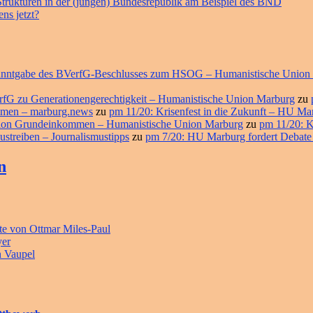
 Strukturen in der (jungen) Bundesrepublik am Beispiel des BND
ns jetzt?
ekanntgabe des BVerfG-Beschlusses zum HSOG – Humanistische Union
erfG zu Generationengerechtigkeit – Humanistische Union Marburg
zu
ommen – marburg.news
zu
pm 11/20: Krisenfest in die Zukunft – HU M
ition Grundeinkommen – Humanistische Union Marburg
zu
pm 11/20: K
ustreiben – Journalismustipps
zu
pm 7/20: HU Marburg fordert Debate
n
e von Ottmar Miles-Paul
yer
n Vaupel