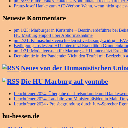
pm 5/25: Filme, Fakes, Fakten – Kontinuitäten rechtsextremer
Franz-Josef Hanke zum AfD-Verbot: Wann, wenn nicht späteste
Neueste Kommentare
pm 1/23: Marburger in Karlsruhe – Beschwerdeführer bei B
HU Marburg empört über Abhörmaßnahme
pm 2/21: Klimaschutz verschieden ist verfassungswidrig – BV
Bedingungslos testen: HU unterstützt Expedition Grundeink
pm 1/21: Modellversuch für Marburg – HU unterstützt Exped
Demokratie in der Pandemie: Nicht den Teufel mit Beelzebub a
Neues von der Humanistischen Unio
Die HU Marburg auf youtube
Leuchtfeuer 2024- Übergabe der Preisurkunde und Dankeswort
Leuchtfeuer 2024- Laudatio von Ministerpräsidentin Malu Dre
Leuchtfeuer 2024 - Preisbegründung durch Jury-Sprecher Ego
hu-hessen.de