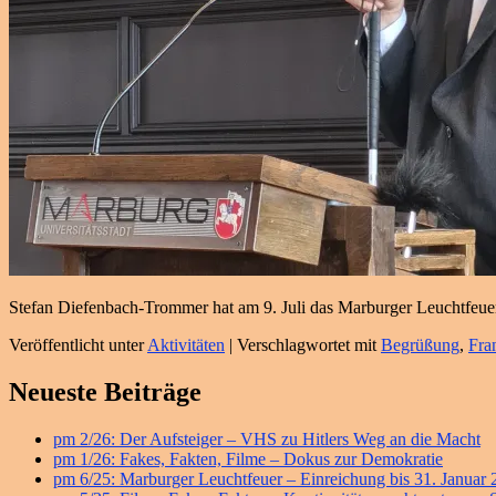
Stefan Diefenbach-Trommer hat am 9. Juli das Marburger Leuchtfeue
Veröffentlicht unter
Aktivitäten
|
Verschlagwortet mit
Begrüßung
,
Fra
Primärer
Neueste Beiträge
Seitenleisten
pm 2/26: Der Aufsteiger – VHS zu Hitlers Weg an die Macht
Widget-
pm 1/26: Fakes, Fakten, Filme – Dokus zur Demokratie
Bereich
pm 6/25: Marburger Leuchtfeuer – Einreichung bis 31. Januar