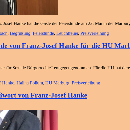
z-Josef Hanke hat die Gäste der Feierstunde am 22. Mai in der Marb
bach
,
Begrüßung
,
Feierstunde
,
Leuchtfeuer
,
Preisverleihung
rede von Franz-Josef Hanke für die HU Mar
euer für Soziale Bürgerrechte“ entgegengenommen. Für die HU hat der
f Hanke
,
Halina Pollum
,
HU Marburg
,
Preisverleihung
ßwort von Franz-Josef Hanke