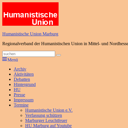
Zum
Inhalt
springen
Humanistische Union Marburg
Regionalverband der Humanistischen Union in Mittel- und Nordhess
Suche
Suchen
nach:
Menü
Primäres
Archiv
Aktivitäten
Menü
Debatten
Hintergrund
HU
Presse
Impressum
Termine
Humanistische Union e.V.
Verfassung schützen
Marburger Leuchtfeuer
HU Marburg auf Youtube