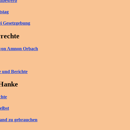
ettbewerb
tstag
ei Gesetzgebung
rrechte
ch von Amnon Orbach
e und Berichte
 Hanke
chte
elbst
tand zu gebrauchen