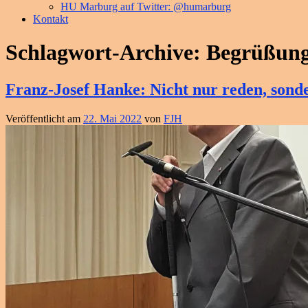
HU Marburg auf Twitter: @humarburg
Kontakt
Schlagwort-Archive:
Begrüßun
Franz-Josef Hanke: Nicht nur reden, sond
Veröffentlicht am
22. Mai 2022
von
FJH