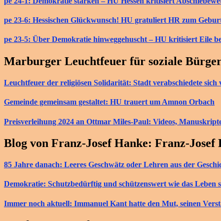
pe 24-1: Demokratie stärken – HU Hessen kritisiert Abschiebew
pe 23-6: Hessischen Glückwunsch! HU gratuliert HR zum Gebur
pe 23-5: Über Demokratie hinweggehuscht – HU kritisiert Eile b
Marburger Leuchtfeuer für soziale Bürge
Leuchtfeuer der religiösen Solidarität: Stadt verabschiedete si
Gemeinde gemeinsam gestaltet: HU trauert um Amnon Orbach
Preisverleihung 2024 an Ottmar Miles-Paul: Videos, Manuskript
Blog von Franz-Josef Hanke: Franz-Josef
85 Jahre danach: Leeres Geschwätz oder Lehren aus der Geschi
Demokratie: Schutzbedürftig und schützenswert wie das Leben s
Immer noch aktuell: Immanuel Kant hatte den Mut, seinen Vers