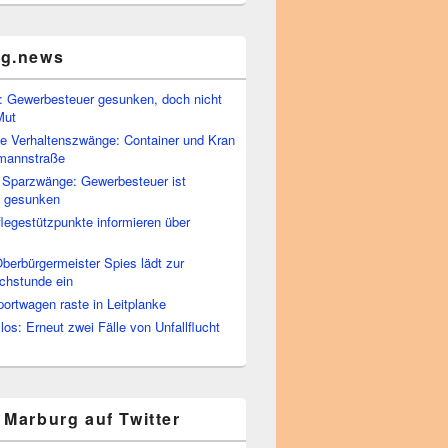
rg.news
 Gewerbesteuer gesunken, doch nicht
Mut
he Verhaltenszwänge: Container und Kran
rmannstraße
 Sparzwänge: Gewerbesteuer ist
h gesunken
flegestützpunkte informieren über
berbürgermeister Spies lädt zur
chstunde ein
portwagen raste in Leitplanke
os: Erneut zwei Fälle von Unfallflucht
 Marburg auf Twitter