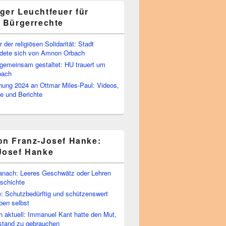
ger Leuchtfeuer für
e Bürgerrechte
 der religiösen Solidarität: Stadt
edete sich von Amnon Orbach
emeinsam gestaltet: HU trauert um
bach
ihung 2024 an Ottmar Miles-Paul: Videos,
e und Berichte
on Franz-Josef Hanke:
Josef Hanke
anach: Leeres Geschwätz oder Lehren
schichte
: Schutzbedürftig und schützenswert
ben selbst
 aktuell: Immanuel Kant hatte den Mut,
stand zu gebrauchen