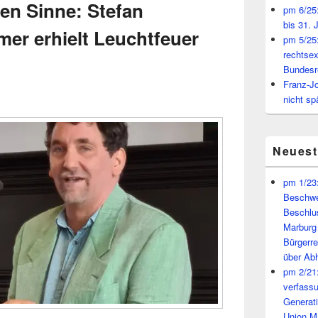
en Sinne: Stefan
pm 6/25:
bis 31. 
er erhielt Leuchtfeuer
pm 5/25:
rechtsex
Bundesr
Franz-J
nicht sp
Neues
pm 1/23:
Beschwe
Beschlu
Marburg
Bürgerr
über A
pm 2/21:
verfass
Generat
Union M