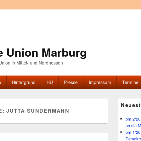
e Union Marburg
nion in Mittel- und Nordhessen
n
Hintergrund
HU
Presse
Impressum
Termine
Primärer
Neuest
Seitenleisten
E:
JUTTA SUNDERMANN
Widget-
Bereich
pm 2/26:
an die 
pm 1/26
Demokra