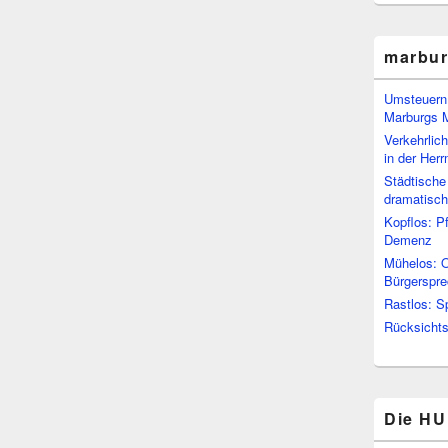
marbu
Umsteuern:
Marburgs 
Verkehrlic
in der Her
Städtische
dramatisc
Kopflos: P
Demenz
Mühelos: O
Bürgerspre
Rastlos: S
Rücksichtsl
Die HU