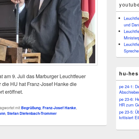
youtub
Leuchtf
und Dan
Leuchtfe
Minister
Leuchtfe
Spreche
hu-hes
t am 9. Juli das Marburger Leuchtfeuer
die HU hat Franz-Josef Hanke die
pe 24-1: D
t eröffnet.
Abschiebe
pe 23-6: H
HR zum Ge
agwortet mit
Begrüßung
,
Franz-Josef Hanke
,
pe 23-5: Ü
ann
,
Stefan Diefenbach-Trommer
kritisiert 