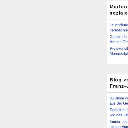
Marbur
sozial
Leuchtfeuer
verabschi
Gemeinde g
Amnon Or
Preisverle
Manuskript
Blog v
Franz-
85 Jahre d
aus der Ge
Demokratie
wie das Le
Immer noch
seinen Ver