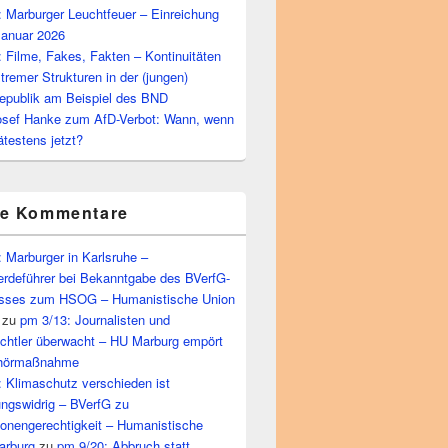
 Marburger Leuchtfeuer – Einreichung
Januar 2026
 Filme, Fakes, Fakten – Kontinuitäten
tremer Strukturen in der (jungen)
epublik am Beispiel des BND
osef Hanke zum AfD-Verbot: Wann, wenn
ätestens jetzt?
te Kommentare
 Marburger in Karlsruhe –
rdeführer bei Bekanntgabe des BVerfG-
sses zum HSOG – Humanistische Union
zu
pm 3/13: Journalisten und
echtler überwacht – HU Marburg empört
bhörmaßnahme
 Klimaschutz verschieden ist
ungswidrig – BVerfG zu
ionengerechtigkeit – Humanistische
arburg
zu
pm 9/20: Abbruch statt