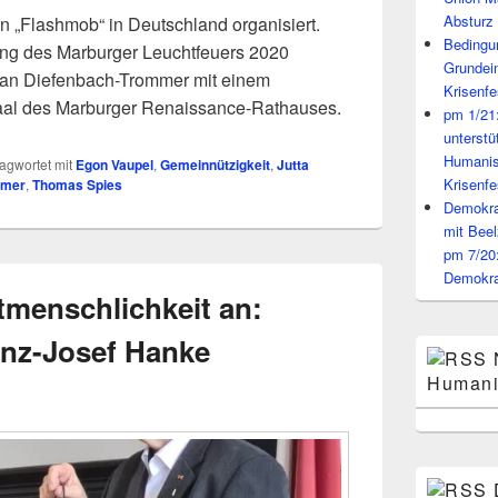
Absturz 
n „Flashmob“ in Deutschland organisiert.
Bedingun
ung des Marburger Leuchtfeuers 2020
Grundei
efan Diefenbach-Trommer mit einem
Krisenfe
aal des Marburger Renaissance-Rathauses.
pm 1/21
unterst
Humanis
agwortet mit
Egon Vaupel
,
Gemeinnützigkeit
,
Jutta
Krisenfe
mmer
,
Thomas Spies
Demokrat
mit Beel
pm 7/20
Demokra
menschlichkeit an:
nz-Josef Hanke
Humani