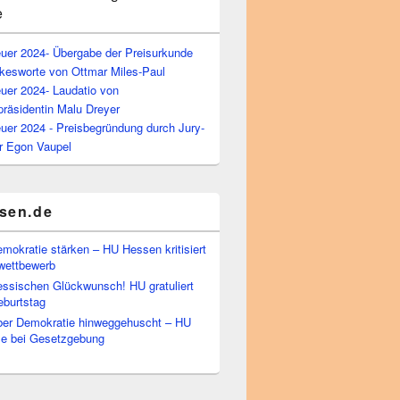
e
euer 2024- Übergabe der Preisurkunde
kesworte von Ottmar Miles-Paul
uer 2024- Laudatio von
präsidentin Malu Dreyer
uer 2024 - Preisbegründung durch Jury-
r Egon Vaupel
sen.de
emokratie stärken – HU Hessen kritisiert
wettbewerb
essischen Glückwunsch! HU gratuliert
burtstag
ber Demokratie hinweggehuscht – HU
Eile bei Gesetzgebung