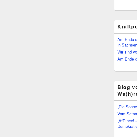
Kraftp
Am Ende d
in Sachsen
Wir sind w
Am Ende de
Blog v
Wa(h)r
„Die Sonne
Vom Satan 
„AfD nee! 
Demokratie