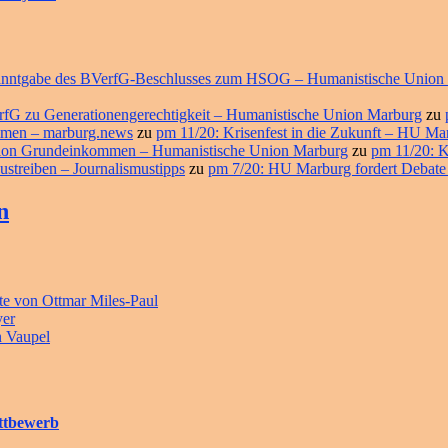
ekanntgabe des BVerfG-Beschlusses zum HSOG – Humanistische Union
erfG zu Generationengerechtigkeit – Humanistische Union Marburg
zu
ommen – marburg.news
zu
pm 11/20: Krisenfest in die Zukunft – HU M
ition Grundeinkommen – Humanistische Union Marburg
zu
pm 11/20: K
ustreiben – Journalismustipps
zu
pm 7/20: HU Marburg fordert Debate
n
e von Ottmar Miles-Paul
yer
n Vaupel
ettbewerb