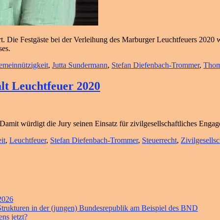
rt. Die Festgäste bei der Verleihung des Marburger Leuchtfeuers 2020
ses.
meinnützigkeit
,
Jutta Sundermann
,
Stefan Diefenbach-Trommer
,
Thom
lt Leuchtfeuer 2020
mit würdigt die Jury seinen Einsatz für zivilgesellschaftliches Enga
it
,
Leuchtfeuer
,
Stefan Diefenbach-Trommer
,
Steuerrecht
,
Zivilgesellsc
 2026
 Strukturen in der (jungen) Bundesrepublik am Beispiel des BND
ns jetzt?