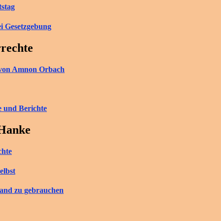
tstag
ei Gesetzgebung
rrechte
ch von Amnon Orbach
e und Berichte
 Hanke
chte
elbst
tand zu gebrauchen