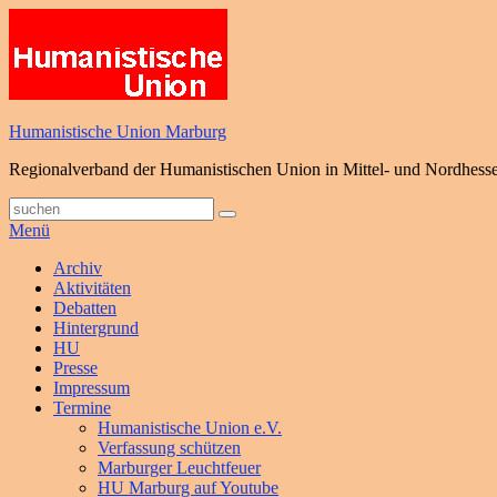
Zum
Inhalt
springen
Humanistische Union Marburg
Regionalverband der Humanistischen Union in Mittel- und Nordhess
Suche
Suchen
nach:
Menü
Primäres
Archiv
Aktivitäten
Menü
Debatten
Hintergrund
HU
Presse
Impressum
Termine
Humanistische Union e.V.
Verfassung schützen
Marburger Leuchtfeuer
HU Marburg auf Youtube