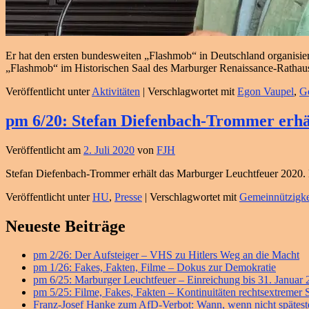
Er hat den ersten bundesweiten „Flashmob“ in Deutschland organisie
„Flashmob“ im Historischen Saal des Marburger Renaissance-Rathau
Veröffentlicht unter
Aktivitäten
|
Verschlagwortet mit
Egon Vaupel
,
Ge
pm 6/20: Stefan Diefenbach-Trommer erhä
Veröffentlicht am
2. Juli 2020
von
FJH
Stefan Diefenbach-Trommer erhält das Marburger Leuchtfeuer 2020. Da
Veröffentlicht unter
HU
,
Presse
|
Verschlagwortet mit
Gemeinnützigke
Primärer
Neueste Beiträge
Seitenleisten
pm 2/26: Der Aufsteiger – VHS zu Hitlers Weg an die Macht
Widget-
pm 1/26: Fakes, Fakten, Filme – Dokus zur Demokratie
Bereich
pm 6/25: Marburger Leuchtfeuer – Einreichung bis 31. Januar
pm 5/25: Filme, Fakes, Fakten – Kontinuitäten rechtsextremer
Franz-Josef Hanke zum AfD-Verbot: Wann, wenn nicht späteste