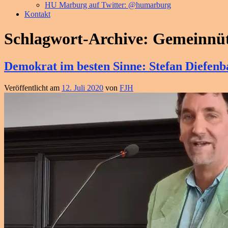
HU Marburg auf Twitter: @humarburg
Kontakt
Schlagwort-Archive:
Gemeinnüt
Demokrat im besten Sinne: Stefan Diefen
Veröffentlicht am
12. Juli 2020
von
FJH