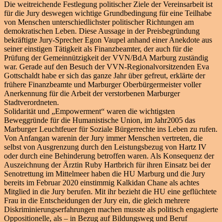
Die weitreichende Festlegung politischer Ziele der Vereinsarbeit ist
für die Jury deswegen wichtige Grundbedingung für eine Teilhabe
von Menschen unterschiedlichster politischer Richtungen am
demokratischen Leben. Diese Aussage in der Preisbegründung
bekräftigte Jury-Sprecher Egon Vaupel anhand einer Anekdote aus
seiner einstigen Tätigkeit als Finanzbeamter, der auch für die
Prüfung der Gemeinnützigkeit der VVN/BdA Marburg zuständig
war. Gerade auf den Besuch der VVN-Regionalvorsitzenden Eva
Gottschaldt habe er sich das ganze Jahr über gefreut, erklärte der
frühere Finanzbeamte und Marburger Oberbürgermeister voller
Anerkennung für die Arbeit der verstorbenen Marburger
Stadtverordneten.
Solidarität und „Empowerment“ waren die wichtigsten
Beweggründe für die Humanistische Union, im Jahr2005 das
Marburger Leuchtfeuer für Soziale Bürgerrechte ins Leben zu rufen.
Von Anfangan warenin der Jury immer Menschen vertreten, die
selbst von Ausgrenzung durch den Leistungsbezug von Hartz IV
oder durch eine Behinderung betroffen waren. Als Konsequenz der
Auszeichnung der Ärztin Ruby Hartbrich für ihren Einsatz bei der
Senotrettung im Mittelmeer haben die HU Marburg und die Jury
bereits im Februar 2020 einstimmig Kalkidan Chane als achtes
Mitglied in die Jury berufen. Mit ihr bezieht die HU eine geflüchtete
Frau in die Entscheidungen der Jury ein, die gleich mehrere
Diskriminierungserfahrungen machen musste als politisch engagierte
Oppositionelle, als – in Bezug auf Bildungsweg und Beruf