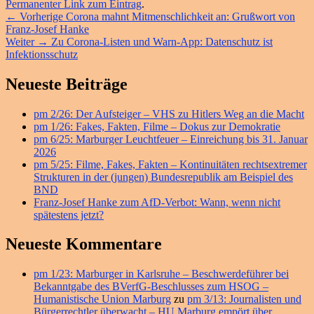
Permanenter Link zum Eintrag
.
Beitragsnavigation
Vorheriger
←
Vorherige
Corona mahnt Mitmenschlichkeit an: Grußwort von
Beitrag:
Franz-Josef Hanke
Nächster
Weiter
→
Zu Corona-Listen und Warn-App: Datenschutz ist
Beitrag:
Infektionsschutz
Primärer
Neueste Beiträge
Seitenleisten
pm 2/26: Der Aufsteiger – VHS zu Hitlers Weg an die Macht
Widget-
pm 1/26: Fakes, Fakten, Filme – Dokus zur Demokratie
Bereich
pm 6/25: Marburger Leuchtfeuer – Einreichung bis 31. Januar
2026
pm 5/25: Filme, Fakes, Fakten – Kontinuitäten rechtsextremer
Strukturen in der (jungen) Bundesrepublik am Beispiel des
BND
Franz-Josef Hanke zum AfD-Verbot: Wann, wenn nicht
spätestens jetzt?
Neueste Kommentare
pm 1/23: Marburger in Karlsruhe – Beschwerdeführer bei
Bekanntgabe des BVerfG-Beschlusses zum HSOG –
Humanistische Union Marburg
zu
pm 3/13: Journalisten und
Bürgerrechtler überwacht – HU Marburg empört über