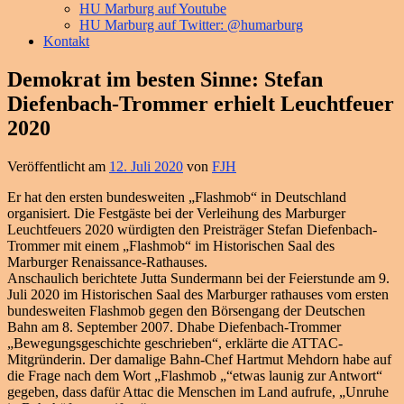
HU Marburg auf Youtube
HU Marburg auf Twitter: @humarburg
Kontakt
Demokrat im besten Sinne: Stefan
Diefenbach-Trommer erhielt Leuchtfeuer
2020
Veröffentlicht am
12. Juli 2020
von
FJH
Er hat den ersten bundesweiten „Flashmob“ in Deutschland
organisiert. Die Festgäste bei der Verleihung des Marburger
Leuchtfeuers 2020 würdigten den Preisträger Stefan Diefenbach-
Trommer mit einem „Flashmob“ im Historischen Saal des
Marburger Renaissance-Rathauses.
Anschaulich berichtete Jutta Sundermann bei der Feierstunde am 9.
Juli 2020 im Historischen Saal des Marburger rathauses vom ersten
bundesweiten Flashmob gegen den Börsengang der Deutschen
Bahn am 8. September 2007. Dhabe Diefenbach-Trommer
„Bewegungsgeschichte geschrieben“, erklärte die ATTAC-
Mitgründerin. Der damalige Bahn-Chef Hartmut Mehdorn habe auf
die Frage nach dem Wort „Flashmob „“etwas launig zur Antwort“
gegeben, dass dafür Attac die Menschen im Land aufrufe, „Unruhe