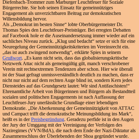
Diefenbach-Trommer zum Marburger Leuchtfeuer für Soziale
Bürgerrechte. Sie hob seinen Einsatz für gemeinnütziges
Engagement als unverzichtbaren Beitrag zur demokratischen
Willensbildung hervor.
Als „Demokrat im besten Sinne“ lobte Oberbürgermeister Dr.
Thomas Spies den Leuchtfeuer-Preisträger. Bei erregten Debatten
auf Facebook hole er die Auseinandersetzung immer wieder auf ein
sachliches Niveau zurück. „Klug und bedacht“ setze er sich für eine
Neuregelung der Gemeinnützigkeitskriterien im Vereinsrecht ein.
„das ist auch zwingend notwendig“, erklärte Spies in seinem
Grußwort
. „Es kann nicht sein, dass das globalisierungskritische
Netzwerk Attac nicht als gemeingültig gilt, manch verschrobener
Verein mit rechtsextremen Tendenzen aber schon. Hier wie überall
ist der Staat gefragt unmissverständlich deutlich zu machen, dass er
nicht nur nicht auf dem rechten Auge blind ist, sondern Kern jedes
Diensteides auf das Grundgesetz lautet: Wir sind Antifaschisten!“
Ehrenamtliche Arbeit von Bürgerinnen und Bürgern als Bestandtteil
sozialen und politischen Engagements ist nach Auffassung der
Leuchtfeuer-Jury unerlässliche Grundlage einer lebendigen
Demokratie. „Die Aberkennung der Gemeinnützigkeit von ATTAC
und Campact trifft die demokratische Meinungsbildung ins Mark“,
heißt es in der
Preisbegründung
. Geradezu perfide ist in den Augen
der Jury der Umggang mit der Vereinigung der Verfolgen des
Naziregimes (VVN/BdA), die nach dem Ende der Nazi-Diktatur als
Zusammenschluss der Überlebenden der Shoa gegründet wurde.