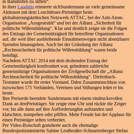
in Bahnhöfen zu stiften“.
In ihrer
Laudatio
erinnerte sichSundermann an viele gemeinsame
Aktionen mit dem Leuchtfeuer-Preisträger beim
globalisierungskritischen Netzwerk ATTAC, bei der Anti-Atom-
Organisation „Ausgestrahlt“ und bei der Allianz „Sicherheit für
politische Willensbildung“. Klar und deutlich zeigte sie die Folgen
des Entzugs der Gemeinnützigkeit für betroffene Organisationen
auf, die weit über ausbleibende Einnahmenwegen nicht absetzbarer
Spenden hinausgehen. Auch bei der Gründung der Allianz
„Rechtssicherheit für politische Willensbildung“ waren beide
beteiligt.
Nachdem ATTAC 2014 mit dem drohenden Entzug der
Gemeinnützigkeit konfrontiert war, gründeten zahlreiche
gemeinnützige Organisationen der Zivilgesellschaft die „Allianz
Rechtssicherheit für politische Willensbildung“. Diefenbach-
Trommer wurde ihr erster Vorstand. Dden Zusammenschluss von
inzwischen 175 Verbänden, Vereinen und Stiftungen leitet er bis
heute.
Ihre Preisrede beendete Sundermann mit einem eindrucksvollen
Dank an denPreisträger. Sie zeigte eine Uhr und rückte die Zeiger
vor, bis alle dann auf ihre Aufforderunghin aufstanden und
klatschten, trampelten oder pfiffen. Mehr Freude hat der Applaus für
einen Preisträger selten verbreitet.
Per Video-Botschaft gratulierte auch die ehemalige
Bundesjustizministerin Sabine Leutheußer-Schnarrenberger Stefan