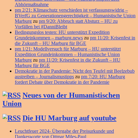
Abhörmaßnahme
pm 2/21: Klimaschutz verschieden ist verfassungswidrig –
BVerfG zu Generationengerechtigkeit – Humanistische Union
Marburg
zu
pm 9/20: Abbruch statt Absturz – HU zu
Vorfällen bei #DanniBleibt
Bedingungslos testen: HU unterstützt Expedition
Grundeinkommen – marburg.news
zu
pm 11/20: Krisenfest in
die Zukunft – HU Marburg für BGE
pm 1/21: Modellversuch für Marburg – HU unterstützt
Expedition Grundeinkommen – Humanistische Union
Marburg
zu
pm 11/20: Krisenfest in die Zukunft – HU
Marburg für BGE
Demokratie in der Pandemie: Nicht den Teufel mit Beelzebub
austreiben – Journalismustipps
zu
pm 7/20: HU Marburg
fordert Debate über Demokratie in der Pandemie
Neues von der Humanistischen
Union
Die HU Marburg auf youtube
Leuchtfeuer 2024- Übergabe der Preisurkunde und
Dankesworte von Ottmar Miles-Paul