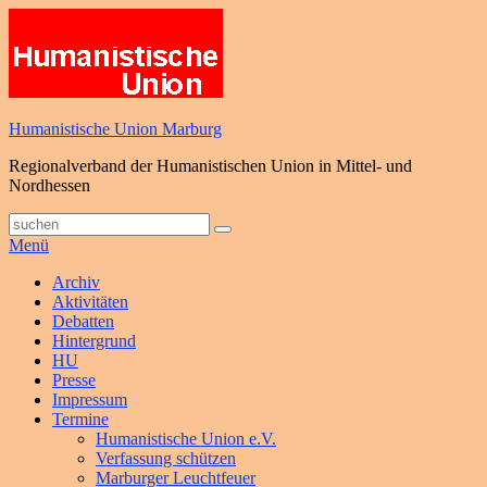
Zum
Inhalt
springen
Humanistische Union Marburg
Regionalverband der Humanistischen Union in Mittel- und
Nordhessen
Suche
Suchen
nach:
Menü
Primäres
Archiv
Aktivitäten
Menü
Debatten
Hintergrund
HU
Presse
Impressum
Termine
Humanistische Union e.V.
Verfassung schützen
Marburger Leuchtfeuer