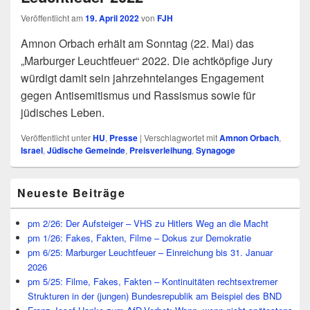
Veröffentlicht am
19. April 2022
von
FJH
Amnon Orbach erhält am Sonntag (22. Mai) das
„Marburger Leuchtfeuer“ 2022. Die achtköpfige Jury
würdigt damit sein jahrzehntelanges Engagement
gegen Antisemitismus und Rassismus sowie für
jüdisches Leben.
Veröffentlicht unter
HU
,
Presse
|
Verschlagwortet mit
Amnon Orbach
,
Israel
,
Jüdische Gemeinde
,
Preisverleihung
,
Synagoge
Primärer
Neueste Beiträge
Seitenleisten
Widget-
Bereich
pm 2/26: Der Aufsteiger – VHS zu Hitlers Weg an die Macht
pm 1/26: Fakes, Fakten, Filme – Dokus zur Demokratie
pm 6/25: Marburger Leuchtfeuer – Einreichung bis 31. Januar
2026
pm 5/25: Filme, Fakes, Fakten – Kontinuitäten rechtsextremer
Strukturen in der (jungen) Bundesrepublik am Beispiel des BND