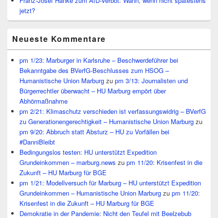
Franz-Josef Hanke zum AfD-Verbot: Wann, wenn nicht spätestens
jetzt?
Neueste Kommentare
pm 1/23: Marburger in Karlsruhe – Beschwerdeführer bei
Bekanntgabe des BVerfG-Beschlusses zum HSOG –
Humanistische Union Marburg
zu
pm 3/13: Journalisten und
Bürgerrechtler überwacht – HU Marburg empört über
Abhörmaßnahme
pm 2/21: Klimaschutz verschieden ist verfassungswidrig – BVerfG
zu Generationengerechtigkeit – Humanistische Union Marburg
zu
pm 9/20: Abbruch statt Absturz – HU zu Vorfällen bei
#DanniBleibt
Bedingungslos testen: HU unterstützt Expedition
Grundeinkommen – marburg.news
zu
pm 11/20: Krisenfest in die
Zukunft – HU Marburg für BGE
pm 1/21: Modellversuch für Marburg – HU unterstützt Expedition
Grundeinkommen – Humanistische Union Marburg
zu
pm 11/20:
Krisenfest in die Zukunft – HU Marburg für BGE
Demokratie in der Pandemie: Nicht den Teufel mit Beelzebub