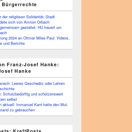
e Bürgerrechte
 der religiösen Solidarität: Stadt
edete sich von Amnon Orbach
emeinsam gestaltet: HU trauert um
bach
ihung 2024 an Ottmar Miles-Paul: Videos,
e und Berichte
on Franz-Josef Hanke:
Josef Hanke
anach: Leeres Geschwätz oder Lehren
schichte
: Schutzbedürftig und schützenswert
ben selbst
 aktuell: Immanuel Kant hatte den Mut,
stand zu gebrauchen
osts: KraftPosts