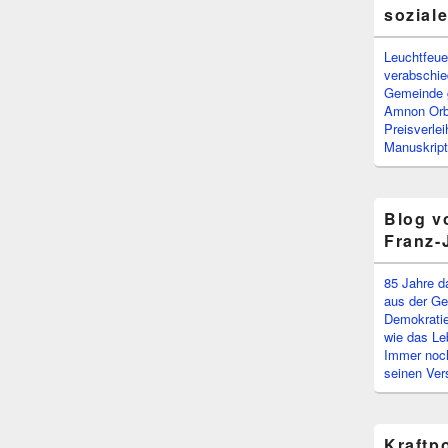
sozial
Leuchtfeuer
verabschi
Gemeinde g
Amnon Or
Preisverle
Manuskript
Blog v
Franz-
85 Jahre d
aus der Ge
Demokratie
wie das Le
Immer noch
seinen Ver
Kraftp