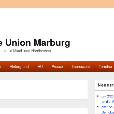
e Union Marburg
nion in Mittel- und Nordhessen
n
Hintergrund
HU
Presse
Impressum
Termine
Primärer
Neuest
Seitenleisten
5
Widget-
Bereich
pm 2/26:
an die 
pm 1/26
Demokra