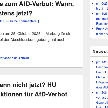
e zum AfD-Verbot: Wann,
pm 6/25:
bis 31. 
tens jetzt?
pm 5/25:
rechtsex
FJH
—
Keine Kommentare ↓
Bundesr
Franz-J
n am 25. Oktober 2025 in Marburg für ein
nicht sp
 Bei der Abschlusskundgebung hat auch
n.
Neues
terlasse eine Antwort
pm 1/23:
Beschwe
Beschlu
Marburg
Bürgerr
enn nicht jetzt? HU
über A
ktionen für AfD-Verbot
pm 2/21:
verfass
Generat
Union M