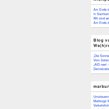
Am Ende d
in Sachsen
Wir sind w
Am Ende de
Blog v
Wa(h)r
„Die Sonne
Vom Satan 
„AfD nee! 
Demokratie
marbu
Umsteuern:
Marburgs 
Verkehrlic