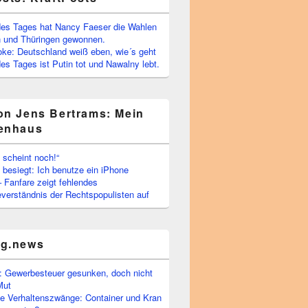
es Tages hat Nancy Faeser die Wahlen
 und Thüringen gewonnen.
oke: Deutschland weiß eben, wie´s geht
s Tages ist Putin tot und Nawalny lebt.
on Jens Bertrams: Mein
enhaus
 scheint noch!“
besiegt: Ich benutze ein iPhone
– Fanfare zeigt fehlendes
verständnis der Rechtspopulisten auf
rg.news
 Gewerbesteuer gesunken, doch nicht
Mut
he Verhaltenszwänge: Container und Kran