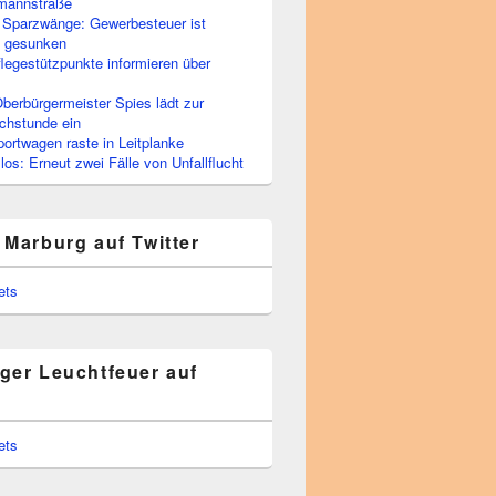
rmannstraße
 Sparzwänge: Gewerbesteuer ist
h gesunken
flegestützpunkte informieren über
berbürgermeister Spies lädt zur
chstunde ein
portwagen raste in Leitplanke
os: Erneut zwei Fälle von Unfallflucht
 Marburg auf Twitter
ets
ger Leuchtfeuer auf
ets