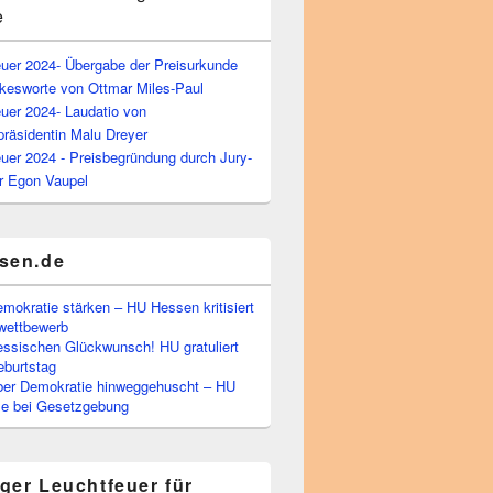
e
euer 2024- Übergabe der Preisurkunde
kesworte von Ottmar Miles-Paul
uer 2024- Laudatio von
präsidentin Malu Dreyer
uer 2024 - Preisbegründung durch Jury-
r Egon Vaupel
sen.de
emokratie stärken – HU Hessen kritisiert
wettbewerb
essischen Glückwunsch! HU gratuliert
burtstag
ber Demokratie hinweggehuscht – HU
Eile bei Gesetzgebung
ger Leuchtfeuer für