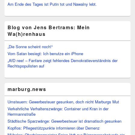
Am Ende des Tages ist Putin tot und Nawalny lebt.
Blog von Jens Bertrams: Mein
Wa(h)renhaus
„Die Sonne scheint noch!“
Vom Satan besiegt: Ich benutze ein iPhone
„AfD nee! – Fanfare zeigt fehlendes Demokratieverständnis der
Rechtspopulisten auf
marburg.news
Umsteuern: Gewerbesteuer gesunken, doch nicht Marburgs Mut
Verkehrliche Verhaltenszwänge: Container und Kran in der
Herrmannstraße
Städtische Sparzwänge: Gewerbesteuer ist dramatisch gesunken
Kopflos: Pflegestützpunkte informieren über Demenz
Mühelos: Oberbürgermeister Spies lädt zur Bürgersprechstunde ein