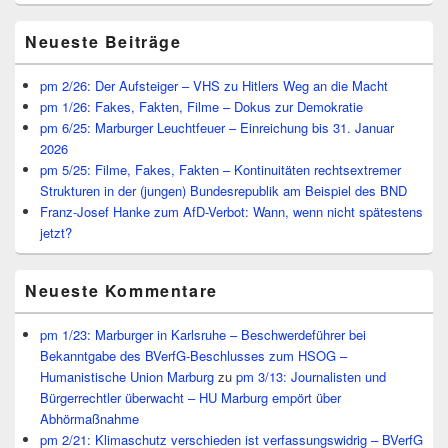
Primärer
Neueste Beiträge
Seitenleisten
Widget-
Bereich
pm 2/26: Der Aufsteiger – VHS zu Hitlers Weg an die Macht
pm 1/26: Fakes, Fakten, Filme – Dokus zur Demokratie
pm 6/25: Marburger Leuchtfeuer – Einreichung bis 31. Januar
2026
pm 5/25: Filme, Fakes, Fakten – Kontinuitäten rechtsextremer
Strukturen in der (jungen) Bundesrepublik am Beispiel des BND
Franz-Josef Hanke zum AfD-Verbot: Wann, wenn nicht spätestens
jetzt?
Neueste Kommentare
pm 1/23: Marburger in Karlsruhe – Beschwerdeführer bei
Bekanntgabe des BVerfG-Beschlusses zum HSOG –
Humanistische Union Marburg
zu
pm 3/13: Journalisten und
Bürgerrechtler überwacht – HU Marburg empört über
Abhörmaßnahme
pm 2/21: Klimaschutz verschieden ist verfassungswidrig – BVerfG