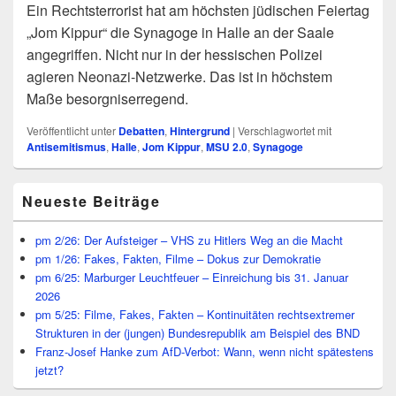
Ein Rechtsterrorist hat am höchsten jüdischen Feiertag
„Jom Kippur“ die Synagoge in Halle an der Saale
angegriffen. Nicht nur in der hessischen Polizei
agieren Neonazi-Netzwerke. Das ist in höchstem
Maße besorgniserregend.
Veröffentlicht unter
Debatten
,
Hintergrund
|
Verschlagwortet mit
Antisemitismus
,
Halle
,
Jom Kippur
,
MSU 2.0
,
Synagoge
Primärer
Neueste Beiträge
Seitenleisten
Widget-
Bereich
pm 2/26: Der Aufsteiger – VHS zu Hitlers Weg an die Macht
pm 1/26: Fakes, Fakten, Filme – Dokus zur Demokratie
pm 6/25: Marburger Leuchtfeuer – Einreichung bis 31. Januar
2026
pm 5/25: Filme, Fakes, Fakten – Kontinuitäten rechtsextremer
Strukturen in der (jungen) Bundesrepublik am Beispiel des BND
Franz-Josef Hanke zum AfD-Verbot: Wann, wenn nicht spätestens
jetzt?