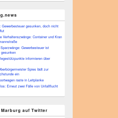
rg.news
 Gewerbesteuer gesunken, doch nicht
Mut
he Verhaltenszwänge: Container und Kran
rmannstraße
 Sparzwänge: Gewerbesteuer ist
h gesunken
flegestützpunkte informieren über
berbürgermeister Spies lädt zur
chstunde ein
portwagen raste in Leitplanke
os: Erneut zwei Fälle von Unfallflucht
 Marburg auf Twitter