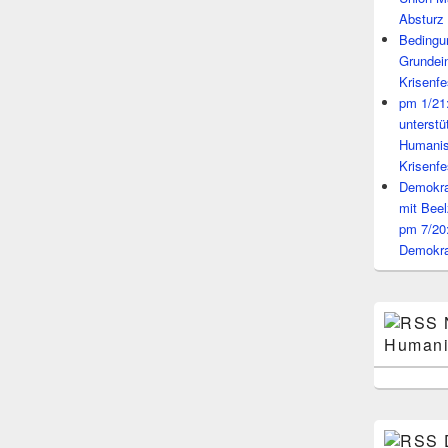
Absturz 
Bedingun
Grundei
Krisenfe
pm 1/21
unterst
Humanis
Krisenfe
Demokrat
mit Beel
pm 7/20
Demokra
Humani