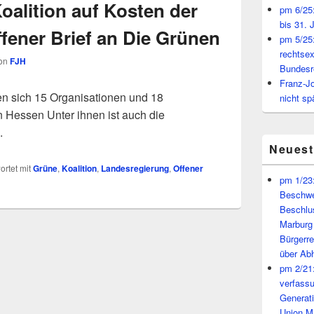
oalition auf Kosten der
pm 6/25:
bis 31. 
fener Brief an Die Grünen
pm 5/25:
rechtsex
on
FJH
Bundesr
Franz-J
en sich 15 Organisationen und 18
nicht sp
 Hessen Unter ihnen ist auch die
.
Neues
rtet mit
Grüne
,
Koalition
,
Landesregierung
,
Offener
pm 1/23:
Beschwe
Beschlu
Marburg
Bürgerr
über A
pm 2/21:
verfass
Generat
Union M