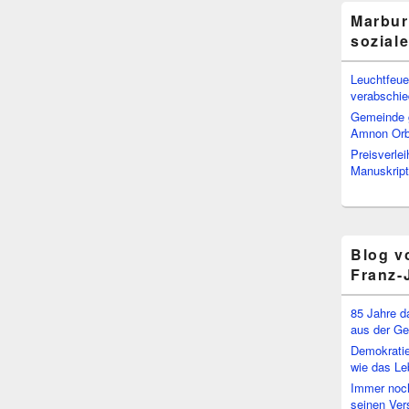
Marbur
sozial
Leuchtfeuer
verabschi
Gemeinde g
Amnon Or
Preisverle
Manuskript
Blog v
Franz-
85 Jahre d
aus der Ge
Demokratie
wie das Le
Immer noch
seinen Ver