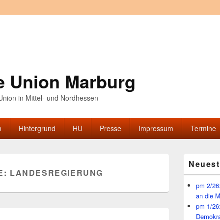
e Union Marburg
nion in Mittel- und Nordhessen
n
Hintergrund
HU
Presse
Impressum
Termine
Primärer
Neuest
Seitenleisten
E:
LANDESREGIERUNG
Widget-
Bereich
pm 2/26:
an die 
pm 1/26
Demokra