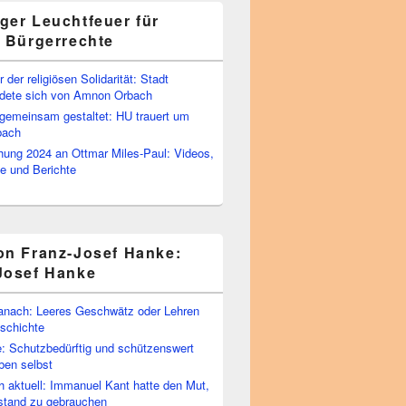
ger Leuchtfeuer für
e Bürgerrechte
 der religiösen Solidarität: Stadt
edete sich von Amnon Orbach
emeinsam gestaltet: HU trauert um
bach
ihung 2024 an Ottmar Miles-Paul: Videos,
e und Berichte
on Franz-Josef Hanke:
Josef Hanke
anach: Leeres Geschwätz oder Lehren
schichte
: Schutzbedürftig und schützenswert
ben selbst
 aktuell: Immanuel Kant hatte den Mut,
stand zu gebrauchen