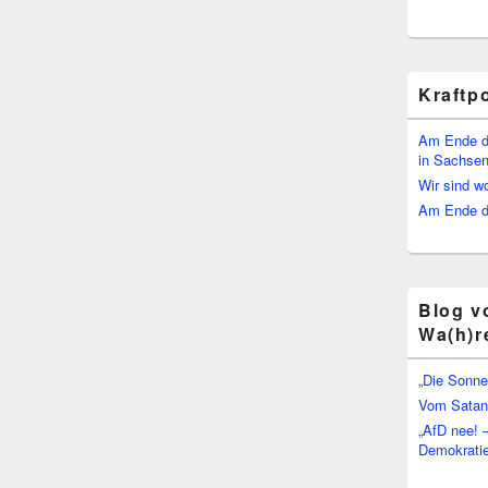
Kraftp
Am Ende d
in Sachsen
Wir sind w
Am Ende de
Blog v
Wa(h)r
„Die Sonne
Vom Satan 
„AfD nee! 
Demokratie