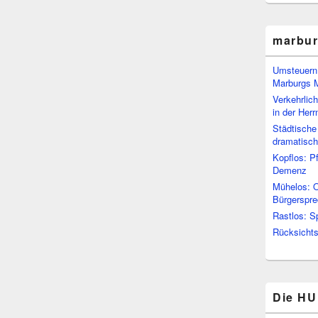
marbu
Umsteuern:
Marburgs 
Verkehrlic
in der Her
Städtische
dramatisc
Kopflos: P
Demenz
Mühelos: O
Bürgerspre
Rastlos: S
Rücksichtsl
Die HU