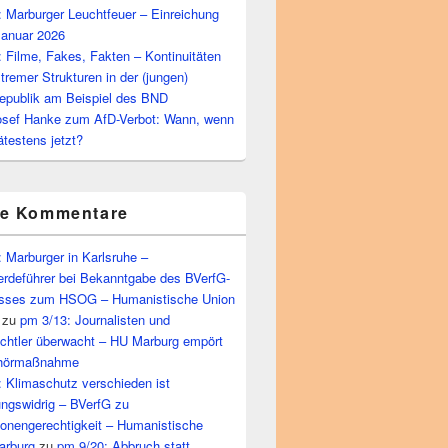
 Marburger Leuchtfeuer – Einreichung
Januar 2026
 Filme, Fakes, Fakten – Kontinuitäten
tremer Strukturen in der (jungen)
epublik am Beispiel des BND
osef Hanke zum AfD-Verbot: Wann, wenn
ätestens jetzt?
te Kommentare
 Marburger in Karlsruhe –
rdeführer bei Bekanntgabe des BVerfG-
sses zum HSOG – Humanistische Union
zu
pm 3/13: Journalisten und
echtler überwacht – HU Marburg empört
bhörmaßnahme
 Klimaschutz verschieden ist
ungswidrig – BVerfG zu
ionengerechtigkeit – Humanistische
arburg
zu
pm 9/20: Abbruch statt