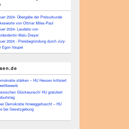
e
euer 2024- Übergabe der Preisurkunde
kesworte von Ottmar Miles-Paul
uer 2024- Laudatio von
präsidentin Malu Dreyer
uer 2024 - Preisbegründung durch Jury-
r Egon Vaupel
sen.de
emokratie stärken – HU Hessen kritisiert
wettbewerb
essischen Glückwunsch! HU gratuliert
burtstag
ber Demokratie hinweggehuscht – HU
Eile bei Gesetzgebung