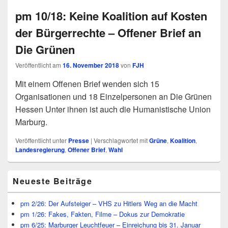
pm 10/18: Keine Koalition auf Kosten
der Bürgerrechte – Offener Brief an
Die Grünen
Veröffentlicht am
16. November 2018
von
FJH
Mit einem Offenen Brief wenden sich 15
Organisationen und 18 Einzelpersonen an Die Grünen
Hessen Unter ihnen ist auch die Humanistische Union
Marburg.
Veröffentlicht unter
Presse
|
Verschlagwortet mit
Grüne
,
Koalition
,
Landesregierung
,
Offener Brief
,
Wahl
Primärer
Neueste Beiträge
Seitenleisten
Widget-
Bereich
pm 2/26: Der Aufsteiger – VHS zu Hitlers Weg an die Macht
pm 1/26: Fakes, Fakten, Filme – Dokus zur Demokratie
pm 6/25: Marburger Leuchtfeuer – Einreichung bis 31. Januar