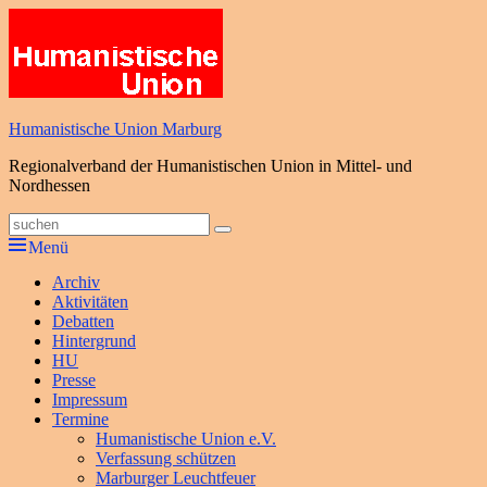
Zum
Inhalt
springen
Humanistische Union Marburg
Regionalverband der Humanistischen Union in Mittel- und
Nordhessen
Suche
Suchen
nach:
Menü
Primäres
Archiv
Aktivitäten
Menü
Debatten
Hintergrund
HU
Presse
Impressum
Termine
Humanistische Union e.V.
Verfassung schützen
Marburger Leuchtfeuer