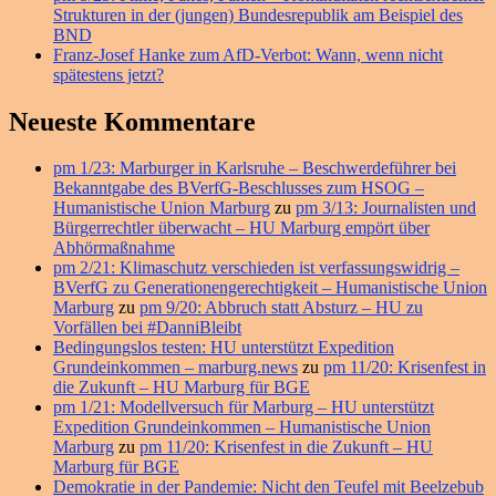
Strukturen in der (jungen) Bundesrepublik am Beispiel des
BND
Franz-Josef Hanke zum AfD-Verbot: Wann, wenn nicht
spätestens jetzt?
Neueste Kommentare
pm 1/23: Marburger in Karlsruhe – Beschwerdeführer bei
Bekanntgabe des BVerfG-Beschlusses zum HSOG –
Humanistische Union Marburg
zu
pm 3/13: Journalisten und
Bürgerrechtler überwacht – HU Marburg empört über
Abhörmaßnahme
pm 2/21: Klimaschutz verschieden ist verfassungswidrig –
BVerfG zu Generationengerechtigkeit – Humanistische Union
Marburg
zu
pm 9/20: Abbruch statt Absturz – HU zu
Vorfällen bei #DanniBleibt
Bedingungslos testen: HU unterstützt Expedition
Grundeinkommen – marburg.news
zu
pm 11/20: Krisenfest in
die Zukunft – HU Marburg für BGE
pm 1/21: Modellversuch für Marburg – HU unterstützt
Expedition Grundeinkommen – Humanistische Union
Marburg
zu
pm 11/20: Krisenfest in die Zukunft – HU
Marburg für BGE
Demokratie in der Pandemie: Nicht den Teufel mit Beelzebub