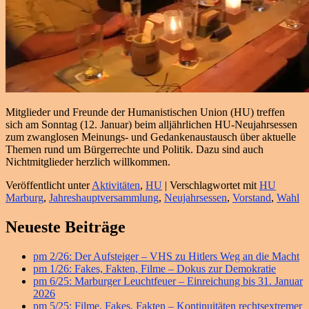
Mitglieder und Freunde der Humanistischen Union (HU) treffen
sich am Sonntag (12. Januar) beim alljährlichen HU-Neujahrsessen
zum zwanglosen Meinungs- und Gedankenaustausch über aktuelle
Themen rund um Bürgerrechte und Politik. Dazu sind auch
Nichtmitglieder herzlich willkommen.
Veröffentlicht unter
Aktivitäten
,
HU
|
Verschlagwortet mit
HU
Marburg
,
Jahreshauptversammlung
,
Neujahrsessen
,
Vorstand
,
Wahl
Primärer
Neueste Beiträge
Seitenleisten
pm 2/26: Der Aufsteiger – VHS zu Hitlers Weg an die Macht
Widget-
pm 1/26: Fakes, Fakten, Filme – Dokus zur Demokratie
Bereich
pm 6/25: Marburger Leuchtfeuer – Einreichung bis 31. Januar
2026
pm 5/25: Filme, Fakes, Fakten – Kontinuitäten rechtsextremer