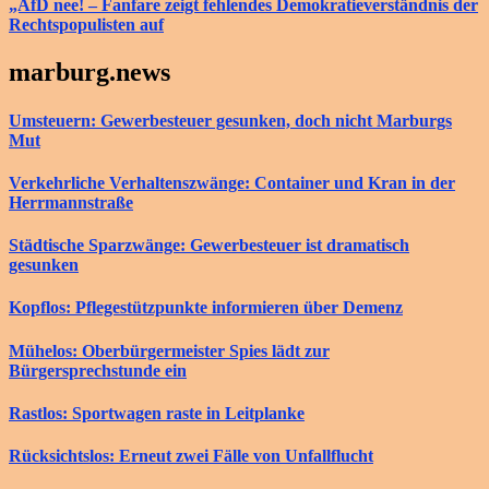
„AfD nee! – Fanfare zeigt fehlendes Demokratieverständnis der
Rechtspopulisten auf
marburg.news
Umsteuern: Gewerbesteuer gesunken, doch nicht Marburgs
Mut
Verkehrliche Verhaltenszwänge: Container und Kran in der
Herrmannstraße
Städtische Sparzwänge: Gewerbesteuer ist dramatisch
gesunken
Kopflos: Pflegestützpunkte informieren über Demenz
Mühelos: Oberbürgermeister Spies lädt zur
Bürgersprechstunde ein
Rastlos: Sportwagen raste in Leitplanke
Rücksichtslos: Erneut zwei Fälle von Unfallflucht