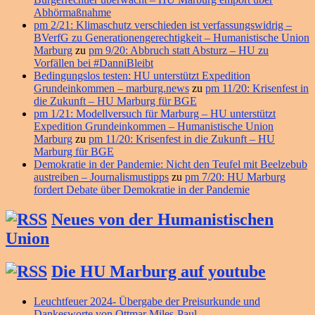
Abhörmaßnahme
pm 2/21: Klimaschutz verschieden ist verfassungswidrig –
BVerfG zu Generationengerechtigkeit – Humanistische Union
Marburg
zu
pm 9/20: Abbruch statt Absturz – HU zu
Vorfällen bei #DanniBleibt
Bedingungslos testen: HU unterstützt Expedition
Grundeinkommen – marburg.news
zu
pm 11/20: Krisenfest in
die Zukunft – HU Marburg für BGE
pm 1/21: Modellversuch für Marburg – HU unterstützt
Expedition Grundeinkommen – Humanistische Union
Marburg
zu
pm 11/20: Krisenfest in die Zukunft – HU
Marburg für BGE
Demokratie in der Pandemie: Nicht den Teufel mit Beelzebub
austreiben – Journalismustipps
zu
pm 7/20: HU Marburg
fordert Debate über Demokratie in der Pandemie
Neues von der Humanistischen
Union
Die HU Marburg auf youtube
Leuchtfeuer 2024- Übergabe der Preisurkunde und
Dankesworte von Ottmar Miles-Paul