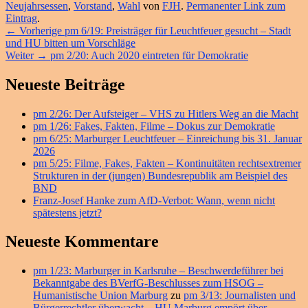
Neujahrsessen
,
Vorstand
,
Wahl
von
FJH
.
Permanenter Link zum
Eintrag
.
Beitragsnavigation
Vorheriger
←
Vorherige
pm 6/19: Preisträger für Leuchtfeuer gesucht – Stadt
Beitrag:
und HU bitten um Vorschläge
Nächster
Weiter
→
pm 2/20: Auch 2020 eintreten für Demokratie
Beitrag:
Primärer
Neueste Beiträge
Seitenleisten
pm 2/26: Der Aufsteiger – VHS zu Hitlers Weg an die Macht
Widget-
pm 1/26: Fakes, Fakten, Filme – Dokus zur Demokratie
Bereich
pm 6/25: Marburger Leuchtfeuer – Einreichung bis 31. Januar
2026
pm 5/25: Filme, Fakes, Fakten – Kontinuitäten rechtsextremer
Strukturen in der (jungen) Bundesrepublik am Beispiel des
BND
Franz-Josef Hanke zum AfD-Verbot: Wann, wenn nicht
spätestens jetzt?
Neueste Kommentare
pm 1/23: Marburger in Karlsruhe – Beschwerdeführer bei
Bekanntgabe des BVerfG-Beschlusses zum HSOG –
Humanistische Union Marburg
zu
pm 3/13: Journalisten und
Bürgerrechtler überwacht – HU Marburg empört über