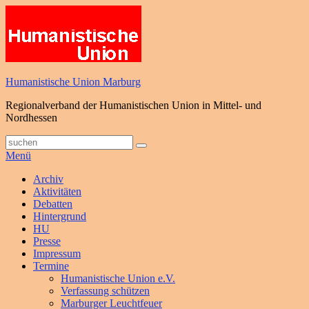
Zum
Inhalt
springen
Humanistische Union Marburg
Regionalverband der Humanistischen Union in Mittel- und
Nordhessen
Suche
Suchen
nach:
Menü
Primäres
Archiv
Aktivitäten
Menü
Debatten
Hintergrund
HU
Presse
Impressum
Termine
Humanistische Union e.V.
Verfassung schützen
Marburger Leuchtfeuer