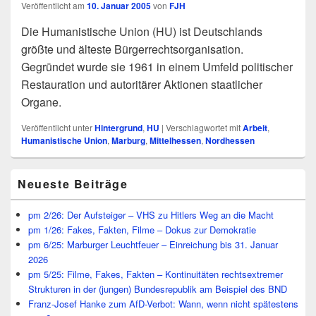
Veröffentlicht am
10. Januar 2005
von
FJH
Die Humanistische Union (HU) ist Deutschlands
größte und älteste Bürgerrechtsorganisation.
Gegründet wurde sie 1961 in einem Umfeld politischer
Restauration und autoritärer Aktionen staatlicher
Organe.
Veröffentlicht unter
Hintergrund
,
HU
|
Verschlagwortet mit
Arbeit
,
Humanistische Union
,
Marburg
,
Mittelhessen
,
Nordhessen
Primärer
Neueste Beiträge
Seitenleisten
Widget-
Bereich
pm 2/26: Der Aufsteiger – VHS zu Hitlers Weg an die Macht
pm 1/26: Fakes, Fakten, Filme – Dokus zur Demokratie
pm 6/25: Marburger Leuchtfeuer – Einreichung bis 31. Januar
2026
pm 5/25: Filme, Fakes, Fakten – Kontinuitäten rechtsextremer
Strukturen in der (jungen) Bundesrepublik am Beispiel des BND
Franz-Josef Hanke zum AfD-Verbot: Wann, wenn nicht spätestens