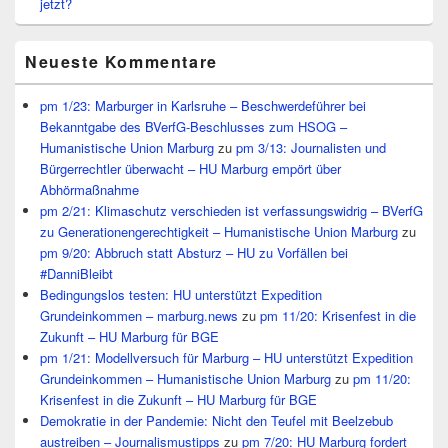
jetzt?
Neueste Kommentare
pm 1/23: Marburger in Karlsruhe – Beschwerdeführer bei
Bekanntgabe des BVerfG-Beschlusses zum HSOG –
Humanistische Union Marburg
zu
pm 3/13: Journalisten und
Bürgerrechtler überwacht – HU Marburg empört über
Abhörmaßnahme
pm 2/21: Klimaschutz verschieden ist verfassungswidrig – BVerfG
zu Generationengerechtigkeit – Humanistische Union Marburg
zu
pm 9/20: Abbruch statt Absturz – HU zu Vorfällen bei
#DanniBleibt
Bedingungslos testen: HU unterstützt Expedition
Grundeinkommen – marburg.news
zu
pm 11/20: Krisenfest in die
Zukunft – HU Marburg für BGE
pm 1/21: Modellversuch für Marburg – HU unterstützt Expedition
Grundeinkommen – Humanistische Union Marburg
zu
pm 11/20:
Krisenfest in die Zukunft – HU Marburg für BGE
Demokratie in der Pandemie: Nicht den Teufel mit Beelzebub
austreiben – Journalismustipps
zu
pm 7/20: HU Marburg fordert