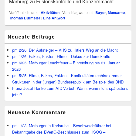
Marburg) zu Fusionskontrolle und Konzernmacht
Veröffentlicht unter
Aktivitäten
|
Verschlagwortet mit
Bayer
,
Monsanto
,
Thomas Dürmeier
|
Eine
Antwort
Primärer
Neueste Beiträge
Seitenleisten
Widget-
Bereich
pm 2/26: Der Aufsteiger – VHS zu Hitlers Weg an die Macht
pm 1/26: Fakes, Fakten, Filme – Dokus zur Demokratie
pm 6/25: Marburger Leuchtfeuer – Einreichung bis 31. Januar
2026
pm 5/25: Filme, Fakes, Fakten – Kontinuitäten rechtsextremer
Strukturen in der (jungen) Bundesrepublik am Beispiel des BND
Franz-Josef Hanke zum AfD-Verbot: Wann, wenn nicht spätestens
jetzt?
Neueste Kommentare
pm 1/23: Marburger in Karlsruhe – Beschwerdeführer bei
Bekanntgabe des BVerfG-Beschlusses zum HSOG –