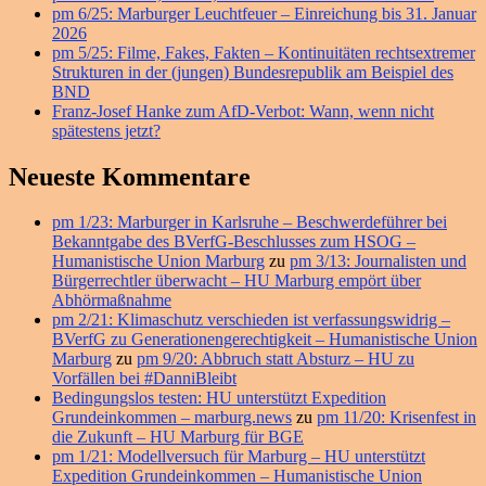
Bereich
pm 6/25: Marburger Leuchtfeuer – Einreichung bis 31. Januar
2026
pm 5/25: Filme, Fakes, Fakten – Kontinuitäten rechtsextremer
Strukturen in der (jungen) Bundesrepublik am Beispiel des
BND
Franz-Josef Hanke zum AfD-Verbot: Wann, wenn nicht
spätestens jetzt?
Neueste Kommentare
pm 1/23: Marburger in Karlsruhe – Beschwerdeführer bei
Bekanntgabe des BVerfG-Beschlusses zum HSOG –
Humanistische Union Marburg
zu
pm 3/13: Journalisten und
Bürgerrechtler überwacht – HU Marburg empört über
Abhörmaßnahme
pm 2/21: Klimaschutz verschieden ist verfassungswidrig –
BVerfG zu Generationengerechtigkeit – Humanistische Union
Marburg
zu
pm 9/20: Abbruch statt Absturz – HU zu
Vorfällen bei #DanniBleibt
Bedingungslos testen: HU unterstützt Expedition
Grundeinkommen – marburg.news
zu
pm 11/20: Krisenfest in
die Zukunft – HU Marburg für BGE
pm 1/21: Modellversuch für Marburg – HU unterstützt
Expedition Grundeinkommen – Humanistische Union