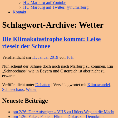
HU Marburg auf Youtube
HU Marburg auf Twitter: @humarburg
Kontakt
Schlagwort-Archive:
Wetter
Die Klimakatastrophe kommt: Leise
rieselt der Schnee
Veröffentlicht am
11. Januar 2019
von
FJH
Nun scheint der Schnee doch noch nach Marburg zu kommen. Ein
„Schneechaos“ wie in Bayern und Österreich ist aber nicht zu
erwarten.
Veröffentlicht unter
Debatten
|
Verschlagwortet mit
Klimawandel
,
Schneechaos
,
Wetter
Primärer
Neueste Beiträge
Seitenleisten
pm 2/26: Der Aufsteiger – VHS zu Hitlers Weg an die Macht
Widget-
pm 1/26: Fakes, Fakten, Filme – Dokus zur Demokratie