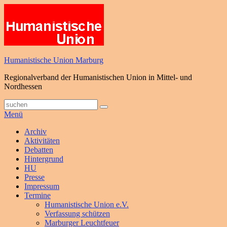
Zum
Inhalt
springen
Humanistische Union Marburg
Regionalverband der Humanistischen Union in Mittel- und
Nordhessen
Suche
Suchen
nach:
Menü
Primäres
Archiv
Aktivitäten
Menü
Debatten
Hintergrund
HU
Presse
Impressum
Termine
Humanistische Union e.V.
Verfassung schützen
Marburger Leuchtfeuer