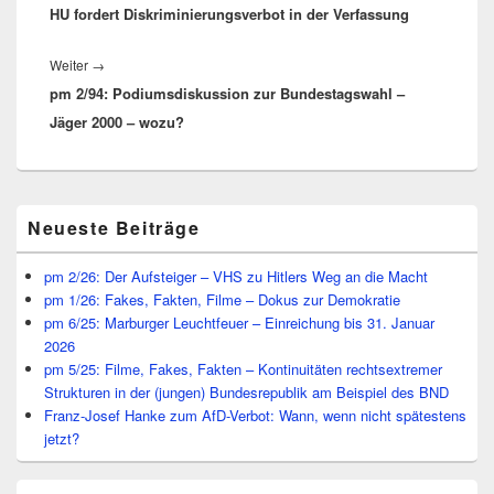
HU fordert Diskriminierungsverbot in der Verfassung
Nächster
Weiter
→
pm 2/94: Podiumsdiskussion zur Bundestagswahl –
Beitrag:
Jäger 2000 – wozu?
Primärer
Neueste Beiträge
Seitenleisten
Widget-
Bereich
pm 2/26: Der Aufsteiger – VHS zu Hitlers Weg an die Macht
pm 1/26: Fakes, Fakten, Filme – Dokus zur Demokratie
pm 6/25: Marburger Leuchtfeuer – Einreichung bis 31. Januar
2026
pm 5/25: Filme, Fakes, Fakten – Kontinuitäten rechtsextremer
Strukturen in der (jungen) Bundesrepublik am Beispiel des BND
Franz-Josef Hanke zum AfD-Verbot: Wann, wenn nicht spätestens
jetzt?