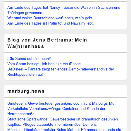
Am Ende des Tages hat Nancy Faeser die Wahlen in Sachsen und
Thüringen gewonnen.
Wir sind woke: Deutschland weiß eben, wie´s geht
Am Ende des Tages ist Putin tot und Nawalny lebt.
Blog von Jens Bertrams: Mein
Wa(h)renhaus
„Die Sonne scheint noch!“
Vom Satan besiegt: Ich benutze ein iPhone
„AfD nee! – Fanfare zeigt fehlendes Demokratieverständnis der
Rechtspopulisten auf
marburg.news
Umsteuern: Gewerbesteuer gesunken, doch nicht Marburgs Mut
Verkehrliche Verhaltenszwänge: Container und Kran in der
Herrmannstraße
Städtische Sparzwänge: Gewerbesteuer ist dramatisch gesunken
Kopflos: Pflegestützpunkte informieren über Demenz
Mühelos: Oberbürgermeister Spies lädt zur Bürgersprechstunde ein