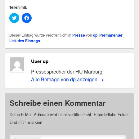
Teilen mit:
K
K
l
l
i
i
c
c
k
k
Dieser Eintrag wurde veröffentlicht in
Presse
von
dp
.
Permanenter
,
,
Link des Eintrags
.
u
u
m
m
ü
a
b
u
e
f
Über dp
r
F
T
a
w
c
Pressesprecher der HU Marburg
i
e
t
b
Alle Beiträge von dp anzeigen
→
t
o
e
o
r
k
z
z
u
u
Schreibe einen Kommentar
t
t
e
e
i
i
l
l
Deine E-Mail-Adresse wird nicht veröffentlicht.
Erforderliche Felder
e
e
sind mit
n
*
markiert
n
(
(
W
W
i
i
r
r